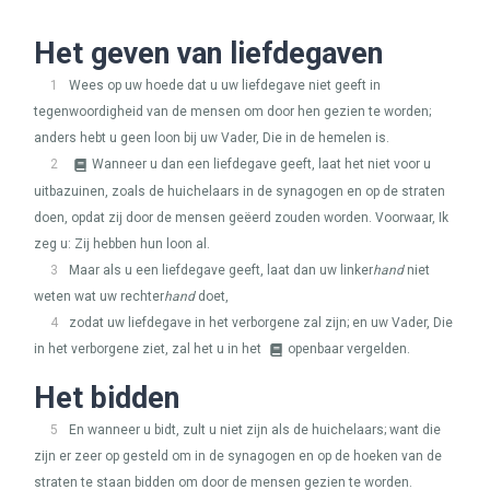
Het geven van liefdegaven
1
Wees op uw hoede dat u uw liefdegave niet geeft in
tegenwoordigheid van de mensen om door hen gezien te worden;
anders hebt u geen loon bij uw Vader, Die in de hemelen is.
2
Wanneer u dan een liefdegave geeft, laat het niet voor u
uitbazuinen, zoals de huichelaars in de synagogen en op de straten
doen, opdat zij door de mensen geëerd zouden worden. Voorwaar, Ik
zeg u: Zij hebben hun loon al.
3
Maar als u een liefdegave geeft, laat dan uw linker
hand
niet
weten wat uw rechter
hand
doet,
4
zodat uw liefdegave in het verborgene zal zijn; en uw Vader, Die
in het verborgene ziet, zal het u in het
openbaar vergelden.
Het bidden
5
En wanneer u bidt, zult u niet zijn als de huichelaars; want die
zijn er zeer op gesteld om in de synagogen en op de hoeken van de
straten te staan bidden om door de mensen gezien te worden.