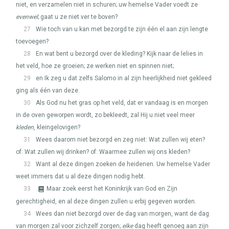
niet, en verzamelen niet in schuren; uw hemelse Vader voedt ze
evenwel
; gaat u ze niet ver te boven?
27
Wie toch van u kan met bezorgd te zijn één el aan zijn lengte
toevoegen?
28
En wat bent u bezorgd over de kleding? Kijk naar de lelies in
het veld, hoe ze groeien; ze werken niet en spinnen niet;
29
en Ik zeg u dat zelfs Salomo in al zijn heerlijkheid niet gekleed
ging als één van deze.
30
Als God nu het gras op het veld, dat er vandaag is en morgen
in de oven geworpen wordt, zo bekleedt, zal Hij u niet veel meer
kleden
, kleingelovigen?
31
Wees daarom niet bezorgd en zeg niet: Wat zullen wij eten?
of: Wat zullen wij drinken? of: Waarmee zullen wij ons kleden?
32
Want al deze dingen zoeken de heidenen. Uw hemelse Vader
weet immers dat u al deze dingen nodig hebt.
33
Maar zoek eerst het Koninkrijk van God en Zijn
gerechtigheid, en al deze dingen zullen u erbij gegeven worden.
34
Wees dan niet bezorgd over de dag van morgen, want de dag
van morgen zal voor zichzelf zorgen;
elke
dag heeft genoeg aan zijn