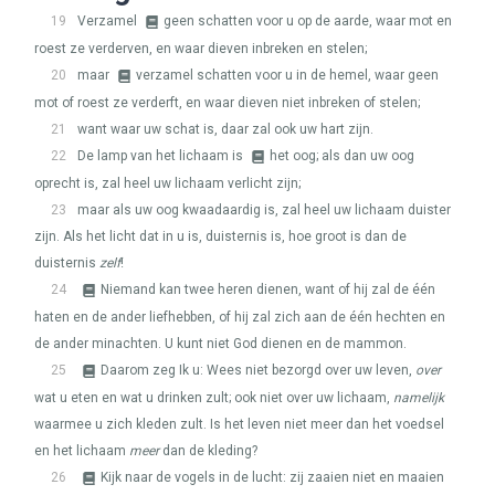
19
Verzamel
geen schatten voor u op de aarde, waar mot en
roest ze verderven, en waar dieven inbreken en stelen;
20
maar
verzamel schatten voor u in de hemel, waar geen
mot of roest ze verderft, en waar dieven niet inbreken of stelen;
21
want waar uw schat is, daar zal ook uw hart zijn.
22
De lamp van het lichaam is
het oog; als dan uw oog
oprecht is, zal heel uw lichaam verlicht zijn;
23
maar als uw oog kwaadaardig is, zal heel uw lichaam duister
zijn. Als het licht dat in u is, duisternis is, hoe groot is dan de
duisternis
zelf
!
24
Niemand kan twee heren dienen, want of hij zal de één
haten en de ander liefhebben, of hij zal zich aan de één hechten en
de ander minachten. U kunt niet God dienen en de mammon.
25
Daarom zeg Ik u: Wees niet bezorgd over uw leven,
over
wat u eten en wat u drinken zult; ook niet over uw lichaam,
namelijk
waarmee u zich kleden zult. Is het leven niet meer dan het voedsel
en het lichaam
meer
dan de kleding?
26
Kijk naar de vogels in de lucht: zij zaaien niet en maaien