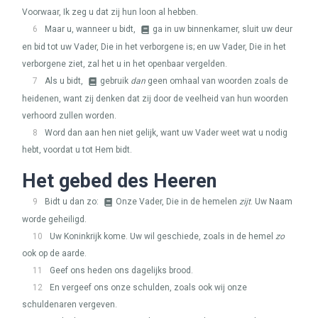
Voorwaar, Ik zeg u dat zij hun loon al hebben.
6
Maar u, wanneer u bidt,
ga in uw binnenkamer, sluit uw deur
en bid tot uw Vader, Die in het verborgene is; en uw Vader, Die in het
verborgene ziet, zal het u in het openbaar vergelden.
7
Als u bidt,
gebruik
dan
geen omhaal van woorden zoals de
heidenen, want zij denken dat zij door de veelheid van hun woorden
verhoord zullen worden.
8
Word dan aan hen niet gelijk, want uw Vader weet wat u nodig
hebt, voordat u tot Hem bidt.
Het gebed des Heeren
9
Bidt u dan zo:
Onze Vader, Die in de hemelen
zijt
. Uw Naam
worde geheiligd.
10
Uw Koninkrijk kome. Uw wil geschiede, zoals in de hemel
zo
ook op de aarde.
11
Geef ons heden ons dagelijks brood.
12
En vergeef ons onze schulden, zoals ook wij onze
schuldenaren vergeven.