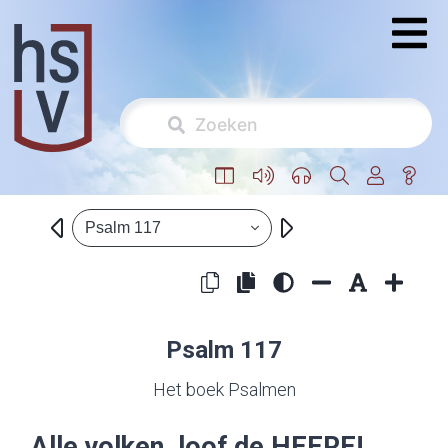
Psalm 117
Psalm 117
Het boek Psalmen
Alle volken, loof de
HEERE
!