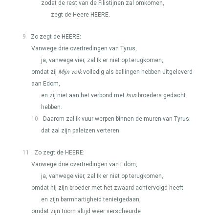
zodat de rest van de Filistijnen zal omkomen,
zegt de Heere
HEERE
.
9
Zo zegt de
HEERE
:
Vanwege drie overtredingen van Tyrus,
ja, vanwege vier, zal Ik er niet op terugkomen,
omdat zij
Mijn volk
volledig als ballingen hebben uitgeleverd
aan Edom,
en zij niet aan het verbond met
hun
broeders gedacht
hebben.
10
Daarom zal ik vuur werpen binnen de muren van Tyrus;
dat zal zijn paleizen verteren.
11
Zo zegt de
HEERE
:
Vanwege drie overtredingen van Edom,
ja, vanwege vier, zal Ik er niet op terugkomen,
omdat hij zijn broeder met het zwaard achtervolgd heeft
en zijn barmhartigheid tenietgedaan,
omdat zijn toorn altijd weer verscheurde