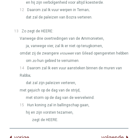
en hij zijn verbolgenheid voor altijd koesterde.
12
Daarom zal Ik vuur werpen in Teman;
dat zal de paleizen van Bozra verteren.
13
Zo zegt de
HEERE
:
Vanwege drie overtredingen van de Ammonieten,
ja, vanwege vier, zal Ik er niet op terugkomen,
omdat zij de zwangere
vrouwen
van Gilead opengereten hebben
om
zo
hun gebied te verruimen.
14
Daarom zal Ik een vuur aansteken binnen de muren van
Rabba;
dat zal zijn paleizen verteren,
met gejuich op de dag van de strijd,
met storm op de dag van de wervelwind.
15
Hun koning zal in ballingschap gaan,
hij en zijn vorsten tezamen,
zegt de
HEERE
.
vorige
volgende