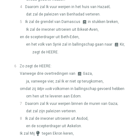
4
Daarom zal Ik vuur werpen in het huis van Hazaël;
dat zal de paleizen van Benhadad verteren.
5
Ik zal de grendel van Damascus
in stukken breken,
Ik zal de inwoner uitroeien uit Bikeat-Aven,
en de scepterdrager uit Beth-Eden,
en het volk van Syrië zal in ballingschap gaan naar
Kir,
zegt de
HEERE
.
6
Zo zegt de
HEERE
:
Vanwege drie overtredingen van
Gaza,
ja, vanwege vier, zal Ik er niet op terugkomen,
omdat zij
Mijn volk
volkomen in ballingschap gevoerd hebben
om hen uit te leveren aan Edom.
7
Daarom zal Ik vuur werpen binnen de muren van Gaza;
dat zal zijn paleizen verteren.
8
Ik zal de inwoner uitroeien uit Asdod,
en de scepterdrager uit Askelon.
Ik zal Mij
tegen Ekron keren,