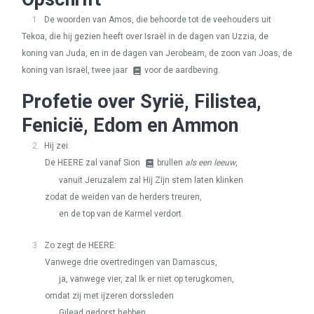
1
De woorden van Amos, die behoorde tot de veehouders uit
Tekoa, die hij gezien heeft over Israël in de dagen van Uzzia, de
koning van Juda, en in de dagen van Jerobeam, de zoon van Joas, de
koning van Israël, twee jaar
voor de aardbeving.
Profetie over Syrië, Filistea,
Fenicië, Edom en Ammon
2
Hij zei:
De
HEERE
zal vanaf Sion
brullen
als een leeuw
,
vanuit Jeruzalem zal Hij Zijn stem laten klinken
zodat de weiden van de herders treuren,
en de top van de Karmel verdort.
3
Zo zegt de
HEERE
:
Vanwege drie overtredingen van Damascus,
ja, vanwege vier, zal Ik er niet op terugkomen,
omdat zij met ijzeren dorssleden
Gilead gedorst hebben.