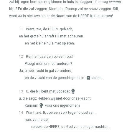
zal hij tegen hem die nog binnen in huis is, zeggen: Is er nog
iemand
bij u? En die zal zeggen: Niemand. Daarop zal
de eerste
zeggen: Stil,
want
dit
is niet
iets
om er de Naam van de
HEERE
bij te noemen!
11
Want, zie, de
HEERE
gebiedt,
en het grote huis treft Hij met scheuren
en het kleine huis met spleten.
12
Rennen paarden op een rots?
Ploegt men er met runderen?
Ja, u hebt recht in gal veranderd,
en de vrucht van de gerechtigheid in
alsem.
13
U, die blij bent met Lodebar,
u, die zegt: Hebben wij niet door onze kracht
Karnaïm
voor ons ingenomen?
14
Want, zie, Ik doe een volk tegen u opstaan,
huis van Israël!
spreekt de
HEERE
, de God van de legermachten.