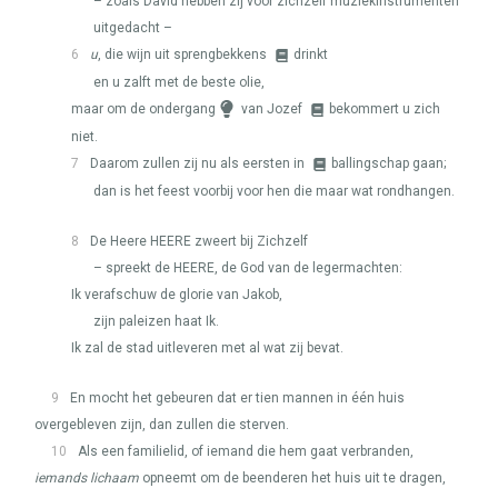
– zoals David hebben zij voor zichzelf muziekinstrumenten
uitgedacht –
6
u
, die wijn uit sprengbekkens
drinkt
en u zalft met de beste olie,
maar om de ondergang
van Jozef
bekommert u zich
niet.
7
Daarom zullen zij nu als eersten in
ballingschap gaan;
dan is het feest voorbij voor hen die maar wat rondhangen.
8
De Heere
HEERE
zweert bij Zichzelf
– spreekt de
HEERE
, de God van de legermachten:
Ik verafschuw de glorie van Jakob,
zijn paleizen haat Ik.
Ik zal de stad uitleveren met al wat zij bevat.
9
En mocht het gebeuren dat er tien mannen in één huis
overgebleven zijn, dan zullen die sterven.
10
Als een familielid, of iemand die hem gaat verbranden,
iemands lichaam
opneemt om de beenderen het huis uit te dragen,