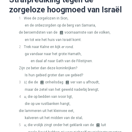
zorgeloze hoogmoed van Israël
1
Wee de zorgelozen in Sion,
en de onbezorgden op de berg van Samaria,
de beroemdsten van de
voornaamste van de volken,
en tot wie het huis van Israël komt.
2
Trek naar Kalne en kijk
er rond
;
ga vandaar naar het grote Hamath,
en daal af naar Gath van de Filistijnen.
Zijn ze beter dan deze koninkrijken?
Is hun gebied groter dan uw gebied?
3
U
, die de
onheilsdag
ver van u afhoudt,
maar de zetel van het geweld naderbij brengt;
4
u
, die op bedden van ivoor ligt,
die op uw rustbanken hangt,
die lammeren uit het kleinvee eet,
kalveren uit het midden van de stal;
5
u
, die vrolijk zingt onder het geklank van de
luit