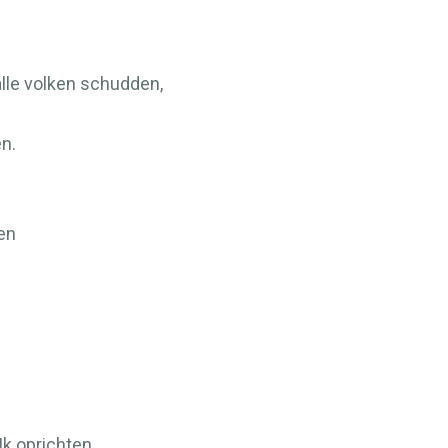
 alle volken schudden,
en.
en
Ik oprichten,