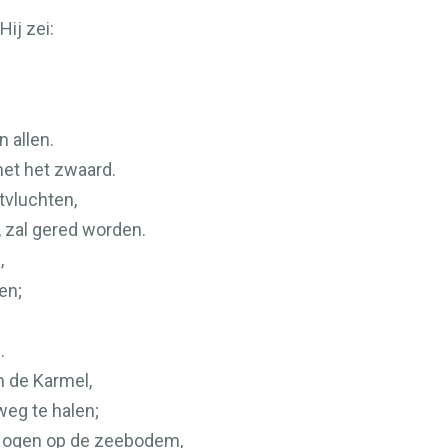
Hij zei:
 allen.
met het zwaard.
tvluchten,
 zal gered worden.
,
en;
.
n de Karmel,
eg te halen;
jn ogen op de zeebodem,