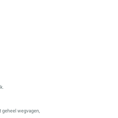
k.
et geheel wegvagen,