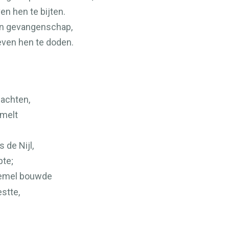
en hen te bijten.
t in gevangenschap,
even hen te doden.
achten,
smelt
 de Nijl,
pte;
hemel bouwde
stte,