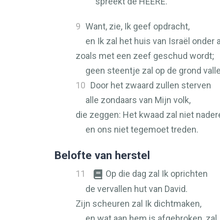
spreekt de
HEERE
.
9
Want, zie, Ik geef opdracht,
en Ik zal het huis van Israël onder
zoals met een zeef geschud wordt;
geen steentje zal op de grond vall
10
Door het zwaard zullen sterven
alle zondaars van Mijn volk,
die zeggen: Het kwaad zal niet nader
en ons niet tegemoet treden.
Belofte van herstel
11
Op die dag zal Ik oprichten
de vervallen hut van David.
Zijn scheuren zal Ik dichtmaken,
en wat aan hem is afgebroken, zal 