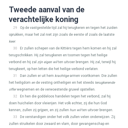
Tweede aanval van de
verachtelijke koning
29
Op de vastgestelde tijd zal hij terugkeren en tegen het zuiden
oprukken, maar het zal niet zijn zoals de eerste of zoals de laatste
keer
.
30
Er zullen schepen van de Kittiërs tegen hem komen en hij zal
terugschrikken. Hij zal terugkeren en toornen tegen het heilige
verbond en hij zal
zijn eigen wil
ten uitvoer brengen. Hij zal, terwijl hij
terugkeert, op hen letten die het heilige verbond verlaten.
31
Dan zullen er uit hem
krachtige
armen voortkomen. Die zullen
het heiligdom
en
de vesting ontheiligen en het steeds
terugkerende
offer
wegnemen en de verwoestende gruwel opstellen.
32
En hen die goddeloos handelen tegen het verbond, zal hij
doen huichelen door vleierijen. Het volk echter, zij die hun God
kennen, zullen zij grijpen, en zij zullen
hun wil
ten uitvoer brengen.
33
De verstandigen onder het volk zullen velen onderwijzen. Zij
zullen struikelen door zwaard en vlam, door gevangenschap en