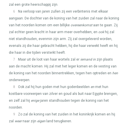
zal een grote heerschappij zijn.
6
Na verloop van jaren zullen zij een verbintenis met elkaar
aangaan. De dochter van de koning van het zuiden zal naar de koning
van het noorden komen om een billijke
overeenkomst
aan te gaan. Zij
zal echter geen kracht in haar arm meer overhebben, en
ook
hij zal
niet standhouden, evenmin zijn arm. Zíj zal overgeleverd worden,
evenals zij die haar gebracht hebben, hij die haar verwekt heeft en hij
die haar in die tijden versterkt heeft.
7
Maar uit de loot van haar wortels zal er
iemand in
zijn plaats
aan de macht komen. Hij zal met het leger komen en de vesting van
de koning van het noorden binnentrekken, tegen hen optreden en
hen
onderwerpen.
8
Ook zal hij hun goden met hun godenbeelden
en
met hun
kostbare voorwerpen van zilver en goud als buit naar Egypte brengen,
en zelf zal hij
enige
jaren standhouden tegen de koning van het
noorden.
9
Zo zal de koning van het zuiden in het koninkrijk komen en hij
zal
weer
naar zijn
eigen
land terugkeren.