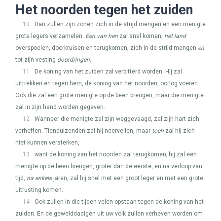
Het noorden tegen het zuiden
10
Dan zullen zijn zonen zich in de strijd mengen en een menigte
grote legers verzamelen.
Een van hen
zal snel komen,
het land
overspoelen, doorkruisen en terugkomen, zich in de strijd mengen
en
tot zijn vesting
doordringen
.
11
De koning van het zuiden zal verbitterd worden. Hij zal
uittrekken en tegen hem, de koning van het noorden, oorlog voeren.
Ook die zal een grote menigte op de been brengen, maar die menigte
zal in zijn hand worden gegeven.
12
Wanneer die menigte zal zijn weggevaagd, zal zijn hart zich
verheffen. Tienduizenden zal hij neervellen, maar
toch
zal hij zich
niet kunnen versterken,
13
want de koning van het noorden zal terugkomen; hij zal een
menigte op de been brengen, groter dan de eerste, en na verloop van
tijd,
na enkele
jaren, zal hij snel met een groot leger en met een grote
uitrusting komen.
14
Ook zullen in die tijden velen opstaan tegen de koning van het
zuiden. En de gewelddadigen uit uw volk zullen verheven worden om