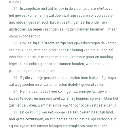
worden.
24
In zorgeloze rust zal hij ook in de vruchtbaarste
streken
van
het gewest komen en hij zal doen wat zijn vaderen of voorvaderen
niet hebben gedaan: roof, buit en bezittingen zal hij onder hen
uitstrooien. En tegen vestingen zal hij zijn plannen beramen – maar
slechts
voor een tijd.
25
Ook zal hij zijn kracht en zijn hart opwekken tegen de koning
van het zuiden, met een groot leger. De koning van het zuiden zal
zich dan in de strijd mengen met een uitermate groot en machtig
leger. Hij zal echter geen stand kunnen houden, want men zal
plannen tegen hem beramen.
26
Zij die van zijn gerechten eten, zullen hem breken. Zíjn leger
zal wegspoelen en er zullen er velen dodelijk gewond vallen.
27
Het hart van deze twee koningen
zal erop gericht zijn
om
kwaad te doen, en aan één tafel zullen zij leugens spreken. Maar het
zal niet gelukken, want het einde
wacht
nog tot de vastgestelde tijd.
28
En
de koning van het noorden
zal terugkeren naar zijn land,
met grote bezittingen, en zijn hart zal tegen het heilige verbond zijn.
Hij zal
zijn wil
ten uitvoer brengen en terugkeren naar zijn land.