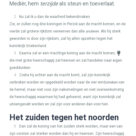
Mediër, hem
terzijde
als steun en toeverlaat.
2
Nu zal ik u dan de waarheid bekendmaken.
Zie, er zullen nog drie koningen in Perzië aan de macht komen, en de
vierde zal grotere rijkdom verwerven dan alle
anderen
. Als hij sterk
geworden is door zijn rijkdom, zal hij allen opzetten tegen het
koninkrijk Griekenland.
3
Daarna zal er een machtige koning aan de macht komen,
die met grote heerschappij zal heersen en zal handelen naar eigen
goeddunken.
4
Zodra hij echter aan de macht komt, zal zijn koninkrijk
verbroken worden en opgedeeld worden naar de vier wind
streken
van
de hemel, maar niet voor zijn nakomelingen en niet overeenkomstig
de heerschappij waarmee hij had geheerst, want zijn koninkrijk zal
uiteengerukt worden en zal zijn voor anderen dan voor hen.
Het zuiden tegen het noorden
5
Dan zal de koning van het zuiden sterk worden, maar een van
zijn vorsten zal sterker worden dan hij en heersen. Zijn heerschappij