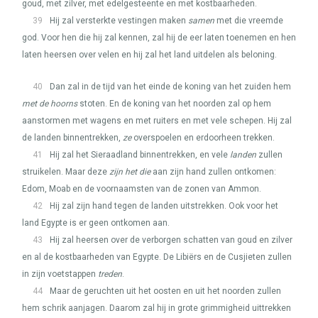
goud, met zilver, met edelgesteente en met kostbaarheden.
39
Hij zal versterkte vestingen maken
samen
met die vreemde
god. Voor hen die hij zal kennen, zal hij de eer laten toenemen en hen
laten heersen over velen en hij zal het land uitdelen als beloning.
40
Dan zal in de tijd van het einde de koning van het zuiden hem
met de hoorns
stoten. En de koning van het noorden zal op hem
aanstormen met wagens en met ruiters en met vele schepen. Hij zal
de landen binnentrekken,
ze
overspoelen en erdoorheen trekken.
41
Hij zal het Sieraadland binnentrekken, en vele
landen
zullen
struikelen. Maar deze
zijn het die
aan zijn hand zullen ontkomen:
Edom, Moab en de voornaamsten van de zonen van Ammon.
42
Hij zal zijn hand tegen de landen uitstrekken. Ook voor het
land Egypte is er geen ontkomen aan.
43
Hij zal heersen over de verborgen schatten van goud en zilver
en al de kostbaarheden van Egypte. De Libiërs en de Cusjieten zullen
in zijn voetstappen
treden
.
44
Maar de geruchten uit het oosten en uit het noorden zullen
hem schrik aanjagen. Daarom zal hij in grote grimmigheid uittrekken