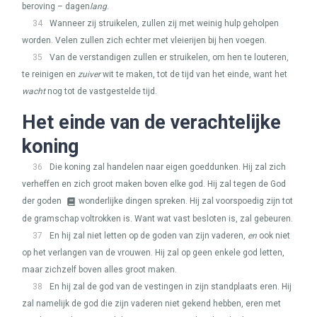
beroving – dagen
lang
.
34
Wanneer zij struikelen, zullen zij met weinig hulp geholpen
worden. Velen zullen zich echter met vleierijen bij hen voegen.
35
Van de verstandigen zullen er struikelen, om hen te louteren,
te reinigen en
zuiver
wit te maken, tot de tijd van het einde, want het
wacht
nog tot de vastgestelde tijd.
Het einde van de verachtelijke
koning
36
Die koning zal handelen naar eigen goeddunken. Hij zal zich
verheffen en zich groot maken boven elke god. Hij zal tegen de God
der goden
wonderlijke dingen spreken. Hij zal voorspoedig zijn tot
de gramschap voltrokken is. Want wat vast besloten is, zal gebeuren.
37
En hij zal niet letten op de goden van zijn vaderen,
en
ook niet
op het verlangen van de vrouwen. Hij zal op geen enkele god letten,
maar zichzelf boven alles groot maken.
38
En hij zal de god van de vestingen in zijn standplaats eren. Hij
zal namelijk de god die zijn vaderen niet gekend hebben, eren met