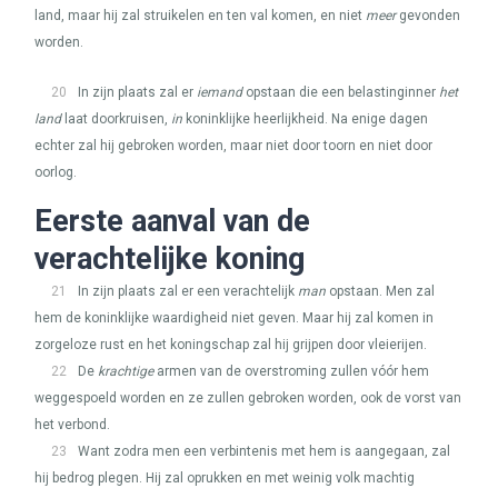
land, maar hij zal struikelen en ten val komen, en niet
meer
gevonden
worden.
20
In zijn plaats zal er
iemand
opstaan die een belastinginner
het
land
laat doorkruisen,
in
koninklijke heerlijkheid. Na enige dagen
echter zal hij gebroken worden, maar niet door toorn en niet door
oorlog.
Eerste aanval van de
verachtelijke koning
21
In zijn plaats zal er een verachtelijk
man
opstaan. Men zal
hem de koninklijke waardigheid niet geven. Maar hij zal komen in
zorgeloze rust en het koningschap zal hij grijpen door vleierijen.
22
De
krachtige
armen van de overstroming zullen vóór hem
weggespoeld worden en ze zullen gebroken worden, ook de vorst van
het verbond.
23
Want zodra men een verbintenis met hem is aangegaan, zal
hij bedrog plegen. Hij zal oprukken en met weinig volk machtig