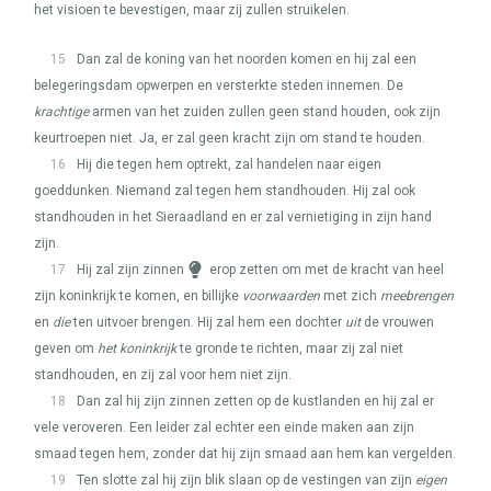
het visioen te bevestigen, maar zij zullen struikelen.
15
Dan zal de koning van het noorden komen en hij zal een
belegeringsdam opwerpen en versterkte steden innemen. De
krachtige
armen van het zuiden zullen geen stand houden, ook zijn
keurtroepen niet. Ja, er zal geen kracht zijn om stand te houden.
16
Hij die tegen hem optrekt, zal handelen naar eigen
goeddunken. Niemand zal tegen hem standhouden. Hij zal ook
standhouden in het Sieraadland en er zal vernietiging in zijn hand
zijn.
17
Hij zal zijn zinnen
erop zetten om met de kracht van heel
zijn koninkrijk te komen, en billijke
voorwaarden
met zich
meebrengen
en
die
ten uitvoer brengen. Hij zal hem een dochter
uit
de vrouwen
geven om
het koninkrijk
te gronde te richten, maar zij zal niet
standhouden, en zij zal voor hem niet zijn.
18
Dan zal hij zijn zinnen zetten op de kustlanden en hij zal er
vele veroveren. Een leider zal echter een einde maken aan zijn
smaad tegen hem, zonder dat hij zijn smaad aan hem kan vergelden.
19
Ten slotte zal hij zijn blik slaan op de vestingen van zijn
eigen