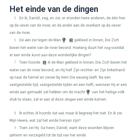
Het einde van de dingen
5
En ik, Daniël, zag, en zie, er stonden twee anderen, de één hier
op de oever van de rivier, en de ander aan de overkant op de oever
van de rivier.
6
De
één
zei tegen de Man
gekleed in linnen, Die Zich
boven het water van de rivier bevond: Hoelang duurt het
nog
voordat
er een einde
komt aan
deze wonderlijke dingen?
7
Toen hoorde
ik de Man gekleed in linnen, Die Zich boven het
water van de rivier bevond, en Hij hief Zijn rechter- en Zijn linkerhand
op naar de hemel en zwoer bij Hem Die eeuwig leeft: Na een
vastgestelde tijd, vastgestelde tijden en een helft, wanneer Hij er een
einde aan gemaakt zal hebben om de macht
van het heilige volk
stuk te slaan, zal er aan al deze
dingen
een einde komen.
8
Ik echter, ik hoorde
het wel
, maar ik begreep het niet. En ik zei:
Mijn Heere, wat zal het einde hiervan zijn?
9
Toen zei Hij: Ga heen, Daniël, want deze woorden blijven
geheim en verzegeld tot de tijd van het einde.