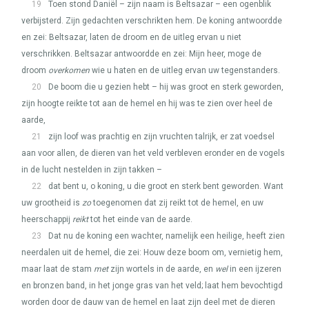
19
Toen stond Daniël – zijn naam is Beltsazar – een ogenblik
verbijsterd. Zijn gedachten verschrikten hem. De koning antwoordde
en zei: Beltsazar, laten de droom en de uitleg ervan u niet
verschrikken. Beltsazar antwoordde en zei: Mijn heer, moge de
droom
overkomen
wie u haten en de uitleg ervan uw tegenstanders.
20
De boom die u gezien hebt – hij was groot en sterk geworden,
zijn hoogte reikte tot aan de hemel en hij was te zien over heel de
aarde,
21
zijn loof was prachtig en zijn vruchten talrijk, er zat voedsel
aan voor allen, de dieren van het veld verbleven eronder en de vogels
in de lucht nestelden in zijn takken –
22
dat bent u, o koning, u die groot en sterk bent geworden. Want
uw grootheid is
zo
toegenomen dat zij reikt tot de hemel, en uw
heerschappij
reikt
tot het einde van de aarde.
23
Dat nu de koning een wachter, namelijk een heilige, heeft zien
neerdalen uit de hemel, die zei: Houw deze boom om, vernietig hem,
maar laat de stam
met
zijn wortels in de aarde, en
wel
in een ijzeren
en bronzen band, in het jonge gras van het veld; laat hem bevochtigd
worden door de dauw van de hemel en laat zijn deel met de dieren