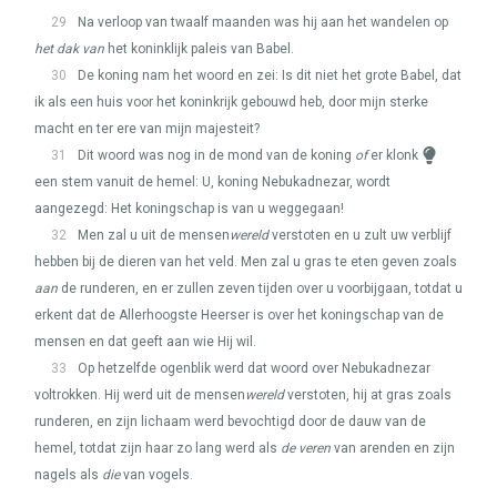
29
Na verloop van twaalf maanden was hij aan het wandelen op
het dak van
het koninklijk paleis van Babel.
30
De koning nam het woord en zei: Is dit niet het grote Babel, dat
ik als een huis voor het koninkrijk gebouwd heb, door mijn sterke
macht en ter ere van mijn majesteit?
31
Dit woord was nog in de mond van de koning
of
er klonk
een stem vanuit de hemel: U, koning Nebukadnezar, wordt
aangezegd: Het koningschap is van u weggegaan!
32
Men zal u uit de mensen
wereld
verstoten en u zult uw verblijf
hebben bij de dieren van het veld. Men zal u gras te eten geven zoals
aan
de runderen, en er zullen zeven tijden over u voorbijgaan, totdat u
erkent dat de Allerhoogste Heerser is over het koningschap van de
mensen en dat geeft aan wie Hij wil.
33
Op hetzelfde ogenblik werd dat woord over Nebukadnezar
voltrokken. Hij werd uit de mensen
wereld
verstoten, hij at gras zoals
runderen, en zijn lichaam werd bevochtigd door de dauw van de
hemel, totdat zijn haar zo lang werd als
de veren
van arenden en zijn
nagels als
die
van vogels.