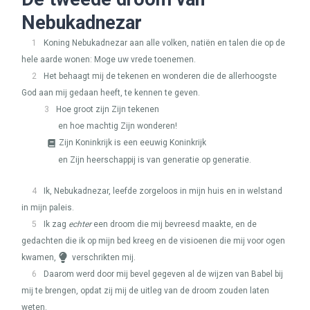
Nebukadnezar
1
Koning Nebukadnezar aan alle volken, natiën en talen die op de
hele aarde wonen: Moge uw vrede toenemen.
2
Het behaagt mij de tekenen en wonderen die de allerhoogste
God aan mij gedaan heeft, te kennen te geven.
3
Hoe groot zijn Zijn tekenen
en hoe machtig Zijn wonderen!
Zijn Koninkrijk is een eeuwig Koninkrijk
en Zijn heerschappij is van generatie op generatie.
4
Ik, Nebukadnezar, leefde zorgeloos in mijn huis en in welstand
in mijn paleis.
5
Ik zag
echter
een droom die mij bevreesd maakte, en de
gedachten die ik op mijn bed kreeg en de visioenen die mij voor ogen
kwamen,
verschrikten mij.
6
Daarom werd door mij bevel gegeven al de wijzen van Babel bij
mij te brengen, opdat zij mij de uitleg van de droom zouden laten
weten.