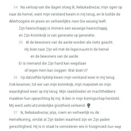
34
Na verloop van die dagen sloeg ík, Nebukadnezar, mijn ogen op
naar de hemel, want mijn verstand kwam in mij terug, en ik loofde de
Allerhoogste en prees en verheerlijkte
Hem
Die eeuwig leeft.
Zijn heerschappij is immers een eeuwige heerschappij,
en Zijn Koninkrijk is van generatie op generatie.
35
Al de bewoners van de aarde worden als niets geacht.
Hij doet naar Zijn wil met de leger
macht
in de hemel
en de bewoners van de aarde.
Er is niemand die Zijn hand kan wegslaan
of tegen Hem kan zeggen: Wat doet U?
36
Op datzelfde tijdstip kwam mijn verstand weer in mij terug.
Ook kwamen, tot eer van mijn koninkrijk, mijn majesteit en mijn
waardigheid weer op mij terug. Mijn raadslieden en machthebbers
maakten hun opwachting bij mij. Ik ben in mijn koningschap hersteld.
Mij werd
zelfs
uitzonderlijke grootheid verleend.
37
Ik, Nebukadnezar, prijs, roem en verheerlijk nu de
Hemelkoning, omdat al Zijn daden waarheid zijn en Zijn paden
gerechtigheid: Hij is in staat te vernederen wie in hoogmoed
hun weg