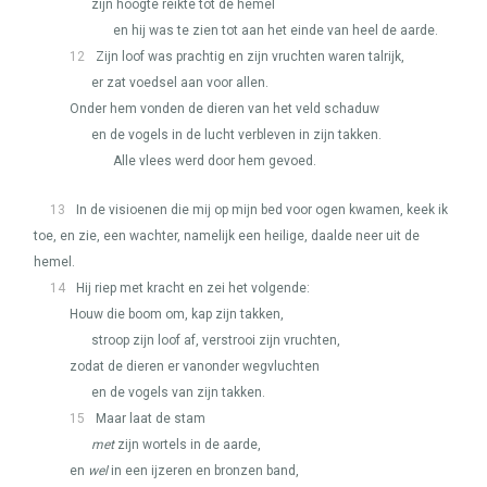
zijn hoogte reikte tot de hemel
en hij was te zien tot aan het einde van heel de aarde.
12
Zijn loof was prachtig en zijn vruchten waren talrijk,
er zat voedsel aan voor allen.
Onder hem vonden de dieren van het veld schaduw
en de vogels in de lucht verbleven in zijn takken.
Alle vlees werd door hem gevoed.
13
In de visioenen die mij op mijn bed voor ogen kwamen, keek ik
toe, en zie, een wachter, namelijk een heilige, daalde neer uit de
hemel.
14
Hij riep met kracht en zei het volgende:
Houw die boom om, kap zijn takken,
stroop zijn loof af, verstrooi zijn vruchten,
zodat de dieren er vanonder wegvluchten
en de vogels van zijn takken.
15
Maar laat de stam
met
zijn wortels in de aarde,
en
wel
in een ijzeren en bronzen band,