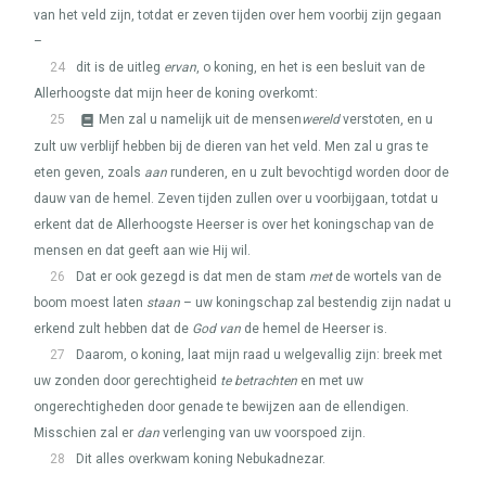
van het veld zijn, totdat er zeven tijden over hem voorbij zijn gegaan
–
24
dit is de uitleg
ervan
, o koning, en het is een besluit van de
Allerhoogste dat mijn heer de koning overkomt:
25
Men zal u namelijk uit de mensen
wereld
verstoten, en u
zult uw verblijf hebben bij de dieren van het veld. Men zal u gras te
eten geven, zoals
aan
runderen, en u zult bevochtigd worden door de
dauw van de hemel. Zeven tijden zullen over u voorbijgaan, totdat u
erkent dat de Allerhoogste Heerser is over het koningschap van de
mensen en dat geeft aan wie Hij wil.
26
Dat er ook gezegd is dat men de stam
met
de wortels van de
boom moest laten
staan
– uw koningschap zal bestendig zijn nadat u
erkend zult hebben dat de
God van
de hemel de Heerser is.
27
Daarom, o koning, laat mijn raad u welgevallig zijn: breek met
uw zonden door gerechtigheid
te betrachten
en met uw
ongerechtigheden door genade te bewijzen aan de ellendigen.
Misschien zal er
dan
verlenging van uw voorspoed zijn.
28
Dit alles overkwam koning Nebukadnezar.