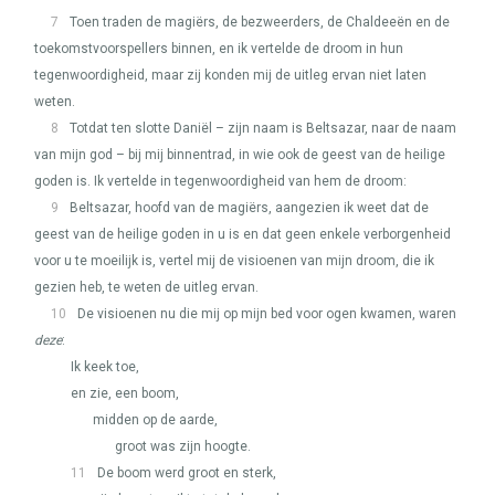
7
Toen traden de magiërs, de bezweerders, de Chaldeeën en de
toekomstvoorspellers binnen, en ik vertelde de droom in hun
tegenwoordigheid, maar zij konden mij de uitleg ervan niet laten
weten.
8
Totdat ten slotte Daniël – zijn naam is Beltsazar, naar de naam
van mijn god – bij mij binnentrad, in wie ook de geest van de heilige
goden is. Ik vertelde in tegenwoordigheid van hem de droom:
9
Beltsazar, hoofd van de magiërs, aangezien ik weet dat de
geest van de heilige goden in u is en dat geen enkele verborgenheid
voor u te moeilijk is, vertel mij de visioenen van mijn droom, die ik
gezien heb, te weten de uitleg ervan.
10
De visioenen nu die mij op mijn bed voor ogen kwamen, waren
deze
:
Ik keek toe,
en zie, een boom,
midden op de aarde,
groot was zijn hoogte.
11
De boom werd groot en sterk,