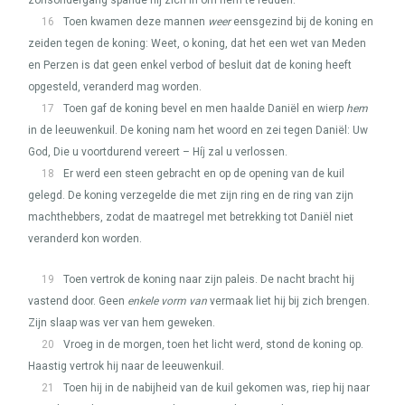
zonsondergang spande hij zich in om hem te redden.
16
Toen kwamen deze mannen
weer
eensgezind bij de koning en
zeiden tegen de koning: Weet, o koning, dat het een wet van Meden
en Perzen is dat geen enkel verbod of besluit dat de koning heeft
opgesteld, veranderd mag worden.
17
Toen gaf de koning bevel en men haalde Daniël en wierp
hem
in de leeuwenkuil. De koning nam het woord en zei tegen Daniël: Uw
God, Die u voortdurend vereert – Híj zal u verlossen.
18
Er werd een steen gebracht en op de opening van de kuil
gelegd. De koning verzegelde die met zijn ring en de ring van zijn
machthebbers, zodat de maatregel met betrekking tot Daniël niet
veranderd kon worden.
19
Toen vertrok de koning naar zijn paleis. De nacht bracht hij
vastend door. Geen
enkele vorm van
vermaak liet hij bij zich brengen.
Zijn slaap was ver van hem geweken.
20
Vroeg in de morgen, toen het licht werd, stond de koning op.
Haastig vertrok hij naar de leeuwenkuil.
21
Toen hij in de nabijheid van de kuil gekomen was, riep hij naar