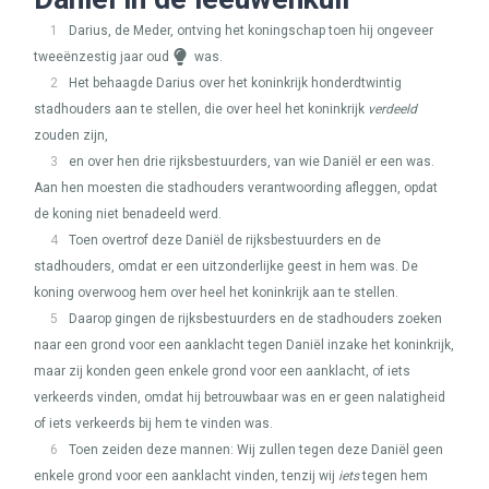
1
Darius, de Meder, ontving het koningschap toen hij ongeveer
tweeënzestig jaar oud
was.
2
Het behaagde Darius over het koninkrijk honderdtwintig
stadhouders aan te stellen, die over heel het koninkrijk
verdeeld
zouden zijn,
3
en over hen drie rijksbestuurders, van wie Daniël er een was.
Aan hen moesten die stadhouders verantwoording afleggen, opdat
de koning niet benadeeld werd.
4
Toen overtrof deze Daniël de rijksbestuurders en de
stadhouders, omdat er een uitzonderlijke geest in hem was. De
koning overwoog hem over heel het koninkrijk aan te stellen.
5
Daarop gingen de rijksbestuurders en de stadhouders zoeken
naar een grond voor een aanklacht tegen Daniël inzake het koninkrijk,
maar zij konden geen enkele grond voor een aanklacht, of iets
verkeerds vinden, omdat hij betrouwbaar was en er geen nalatigheid
of iets verkeerds bij hem te vinden was.
6
Toen zeiden deze mannen: Wij zullen tegen deze Daniël geen
enkele grond voor een aanklacht vinden, tenzij wij
iets
tegen hem