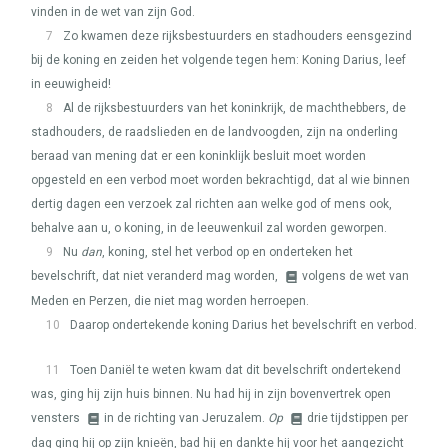
vinden in de wet van zijn God.
7
Zo kwamen deze rijksbestuurders en stadhouders eensgezind
bij de koning en zeiden het volgende tegen hem: Koning Darius, leef
in eeuwigheid!
8
Al de rijksbestuurders van het koninkrijk, de machthebbers, de
stadhouders, de raadslieden en de landvoogden, zijn na onderling
beraad van mening dat er een koninklijk besluit moet worden
opgesteld en een verbod moet worden bekrachtigd, dat al wie binnen
dertig dagen een verzoek zal richten aan welke god of mens ook,
behalve aan u, o koning, in de leeuwenkuil zal worden geworpen.
9
Nu
dan
, koning, stel het verbod op en onderteken het
bevelschrift, dat niet veranderd mag worden,
volgens de wet van
Meden en Perzen, die niet mag worden herroepen.
10
Daarop ondertekende koning Darius het bevelschrift en verbod.
11
Toen Daniël te weten kwam dat dit bevelschrift ondertekend
was, ging hij zijn huis binnen. Nu had hij in zijn bovenvertrek open
vensters
in de richting van Jeruzalem.
Op
drie tijdstippen per
dag ging hij op zijn knieën, bad hij en dankte hij voor het aangezicht