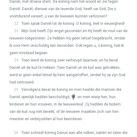
Daniël, met droeve stem. De koning nam het woord en zei tegen
Daniël: Daniël, dienaar van de levende God, heeft uw God, Die u
voortdurend vereert, u van de leeuwen kunnen verlossen?
22
Toen sprak Daniël tot de koning: O koning, leef in eeuwigheid!
23
Mijn God heeft Zijn engel gezonden en Hij heeft de muil van de
leeuwen toegesloten. Ze hebben mij geen letsel toegebracht, omdat
ik voor Hem onschuldig ben bevonden. Ook tegen u, o koning, heb ik
geen misdaad begaan.
24
Toen werd de koning zeer verheugd daarover, en hij beval
Daniël uit de kuil te trekken. Toen Daniël uit de kuil was getrokken,
werd er geen enkel letsel bij hem aangetroffen, omdat hij op zijn God
had vertrouwd.
25
Vervolgens beval de koning en men haalde die mannen die
Daniël openlijk hadden beschuldigd,
en men wierp hen, hun
kinderen en hun vrouwen, in de leeuwenkuil. Zij hadden de bodem
van de kuil
nog
niet bereikt, of de leeuwen maakten zich van hen
meester en verbrijzelden al hun beenderen.
26
Toen schreef koning Darius aan alle volken, natiën en talen die