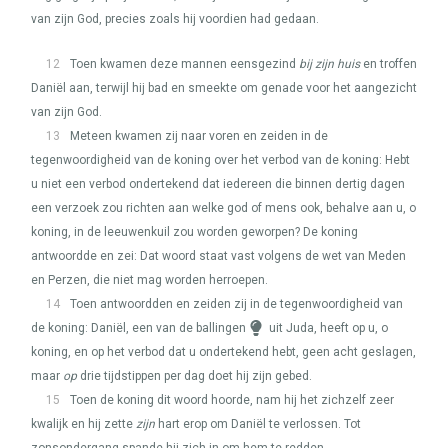
van zijn God, precies zoals hij voordien had gedaan.
12
Toen kwamen deze mannen eensgezind
bij zijn huis
en troffen
Daniël aan, terwijl hij bad en smeekte om genade voor het aangezicht
van zijn God.
13
Meteen kwamen zij naar voren en zeiden in de
tegenwoordigheid van de koning over het verbod van de koning: Hebt
u niet een verbod ondertekend dat iedereen die binnen dertig dagen
een verzoek zou richten aan welke god of mens ook, behalve aan u, o
koning, in de leeuwenkuil zou worden geworpen? De koning
antwoordde en zei: Dat woord staat vast volgens de wet van Meden
en Perzen, die niet mag worden herroepen.
14
Toen antwoordden en zeiden zij in de tegenwoordigheid van
de koning: Daniël, een van de ballingen
uit Juda, heeft op u, o
koning, en op het verbod dat u ondertekend hebt, geen acht geslagen,
maar
op
drie tijdstippen per dag doet hij zijn gebed.
15
Toen de koning dit woord hoorde, nam hij het zichzelf zeer
kwalijk en hij zette
zijn
hart erop om Daniël te verlossen. Tot