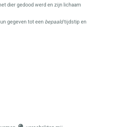
het dier gedood werd en zijn lichaam
 hun gegeven tot een
bepaald
tijdstip en