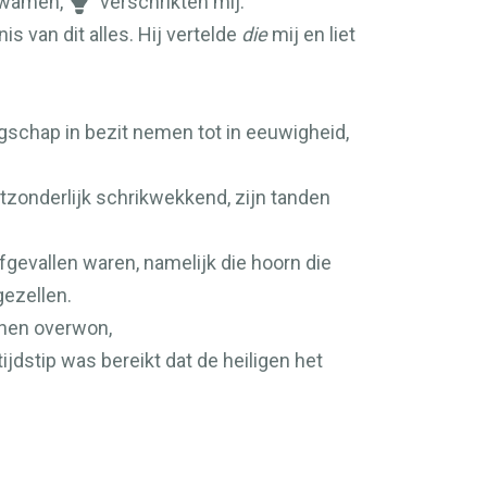
kwamen,
verschrikten mij.
s van dit alles. Hij vertelde
die
mij en liet
ngschap in bezit nemen tot in eeuwigheid,
itzonderlijk schrikwekkend, zijn tanden
afgevallen waren, namelijk die hoorn die
ezellen.
j hen overwon,
jdstip was bereikt dat de heiligen het