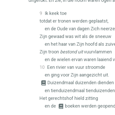
uitgerukt. En zie, in die hoorn waren oge
9
Ik keek toe
totdat er tronen werden geplaatst,
en de Oude van dagen Zich neerze
Zijn gewaad was wit als de sneeuw
en het haar van Zijn hoofd als zuiv
Zijn troon
bestond uit
vuurvlammen
en de wielen ervan waren laaiend v
10
Een rivier van vuur stroomde
en ging voor Zijn aangezicht uit.
Duizendmaal duizenden diende
en tienduizendmaal tienduizenden 
Het gerechtshof hield zitting
en de
boeken werden geopend