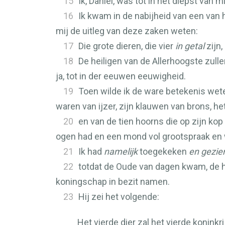
15
Ik, Daniël, was tot in het diepst van m
16
Ik kwam in de nabijheid van een van h
mij de uitleg van deze zaken weten:
17
Die grote dieren, die vier
in getal
zijn,
18
De heiligen van de Allerhoogste zull
ja, tot in der eeuwen eeuwigheid.
19
Toen wilde ik de ware betekenis weten
waren van ijzer, zijn klauwen van brons, het
20
en van de tien hoorns die op zijn kop
ogen had en een mond vol grootspraak en 
21
Ik had
namelijk
toegekeken
en gezie
22
totdat de Oude van dagen kwam, de he
koningschap in bezit namen.
23
Hij zei het volgende:
Het vierde dier zal het vierde koninkri