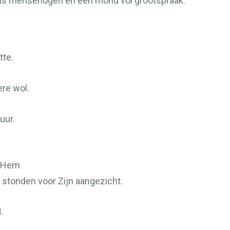
n als mensenogen en een mond vol grootspraak.
tte.
ere wol.
uur.
n Hem
stonden voor Zijn aangezicht.
.