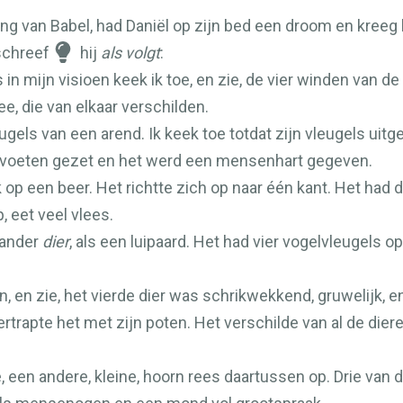
ning van Babel, had Daniël op zijn bed een droom en kreeg 
schreef
hij
als volgt
:
 in mijn visioen keek ik toe, en zie, de vier winden van 
ee, die van elkaar verschilden.
gels van een arend. Ik keek toe totdat zijn vleugels uit
voeten gezet en het werd een mensenhart gegeven.
 op een beer. Het richtte zich op naar één kant. Het had dr
p, eet veel vlees.
ander
dier
, als een luipaard. Het had vier vogelvleugels op
, en zie, het vierde dier was schrikwekkend, gruwelijk, en
vertrapte het met zijn poten. Het verschilde van al de di
zie, een andere, kleine, hoorn rees daartussen op. Drie v