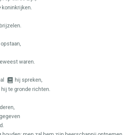
e
koninkrijken.
brijzelen.
n opstaan,
 geweest waren.
zal
hij spreken,
hij te gronde richten.
deren,
ergegeven
d.
ng houden: men zal hem zijn heerschappij ontnemen,