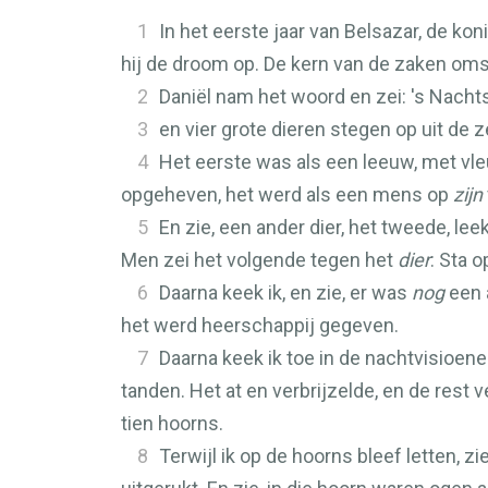
1
In het eerste jaar van Belsazar, de ko
hij de droom op. De kern van de zaken om
2
Daniël nam het woord en zei: 's Nachts
3
en vier grote dieren stegen op uit de z
4
Het eerste was als een leeuw, met vleu
opgeheven, het werd als een mens op
zijn
5
En zie, een ander dier, het tweede, leek
Men zei het volgende tegen het
dier
: Sta o
6
Daarna keek ik, en zie, er was
nog
een 
het werd heerschappij gegeven.
7
Daarna keek ik toe in de nachtvisioenen
tanden. Het at en verbrijzelde, en de rest 
tien hoorns.
8
Terwijl ik op de hoorns bleef letten, 