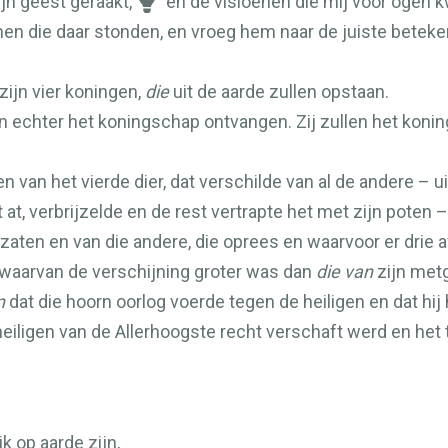
ijn geest geraakt,
en de visioenen die mij voor ogen 
en die daar stonden, en vroeg hem naar de juiste betekeni
 zijn vier koningen,
die
uit de aarde zullen opstaan.
en echter het koningschap ontvangen. Zij zullen het koni
 van het vierde dier, dat verschilde van al de andere – u
 at, verbrijzelde en de rest vertrapte het met zijn poten –
 zaten en van die andere, die oprees en waarvoor er drie 
waarvan de verschijning groter was dan
die van
zijn metg
n
dat die hoorn oorlog voerde tegen de heiligen en dat hi
iligen van de Allerhoogste recht verschaft werd en het ti
jk op aarde zijn,