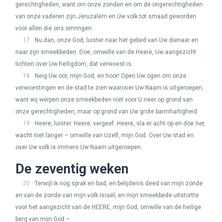
gerechtigheden, want om onze zonden en om de ongerechtigheden
van onze vaderen zijn Jeruzalem en Uw volk tot smaad geworden
voor allen die ons omringen.
17
Nu dan, onze God, luister naar het gebed van Uw dienaar en
naar zijn smeekbeden. Doe, omwille van de Heere, Uw aangezicht
lichten over Uw heiligdom, dat verwoest is.
18
Neig Uw oor, mijn God, en hoor! Open Uw ogen om onze
verwoestingen en de stad te zien waarover Uw Naam is uitgeroepen,
want wij werpen onze smeekbeden niet voor U neer op grond van
onze gerechtigheden, maar op grond van Uw grote barmhartigheid.
19
Heere, luister. Heere, vergeef. Heere, sla er acht op en doe
het
,
wacht niet langer – omwille van Uzelf, mijn God. Over Uw stad en
over Uw volk is immers Uw Naam uitgeroepen.
De zeventig weken
20
Terwijl ik nog sprak en bad, en belijdenis deed van mijn zonde
en van de zonde van mijn volk Israël, en mijn smeekbede uitstortte
voor het aangezicht van de
HEERE
, mijn God, omwille van de heilige
berg van mijn God –