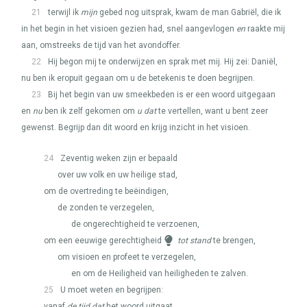
21
terwijl ik
mijn
gebed nog uitsprak, kwam de man Gabriël, die ik
in het begin in het visioen gezien had, snel aangevlogen
en
raakte mij
aan, omstreeks de tijd van het avondoffer.
22
Hij begon mij te onderwijzen en sprak met mij. Hij zei: Daniël,
nu ben ik eropuit gegaan om u de betekenis te doen begrijpen.
23
Bij het begin van uw smeekbeden is er een woord uitgegaan
en
nu
ben ik zelf gekomen om
u dat
te vertellen, want u bent zeer
gewenst. Begrijp dan dit woord en krijg inzicht in het visioen.
24
Zeventig weken zijn er bepaald
over uw volk en uw heilige stad,
om de overtreding te beëindigen,
de zonden te verzegelen,
de ongerechtigheid te verzoenen,
om een eeuwige gerechtigheid
tot stand
te brengen,
om visioen en profeet te verzegelen,
en om de Heiligheid van heiligheden te zalven.
25
U moet weten en begrijpen:
vanaf
de tijd dat
het woord uitgaat