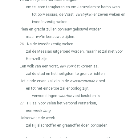
om te laten terugkeren en om Jeruzalem te herbouwen
tot op Messias, de Vorst,
verstrijken
er zeven weken en
tweeënzestig weken.
Plein en gracht zullen opnieuw gebouwd worden,
maar
wel
in benauwde tijden.
26
Na de tweeënzestig weken
zal de Messias uitgeroeid worden, maar het zal niet voor
Hemzelf zijn.
Een volk van een vorst,
een volk
dat komen zal,
zal de stad en het heiligdom te gronde richten.
Het einde ervan zal zijn in de
overstromende
vloed
en tot het einde toe zal er oorlog zijn,
verwoestingen
waartoe
vast besloten is.
27
Hij zal voor velen het verbond versterken,
één week
lang
.
Halverwege de week
zal Hij slachtoffer en graanoffer doen ophouden.