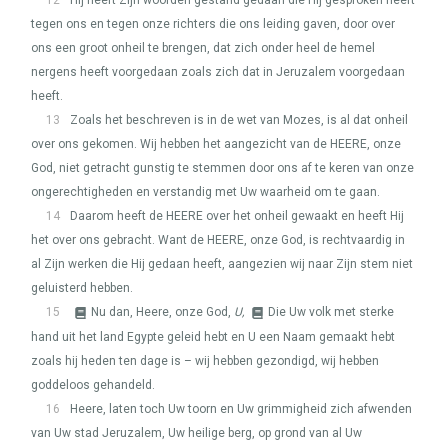
12
Hij heeft Zijn woorden gestand gedaan die Hij gesproken heeft
tegen ons en tegen onze richters die ons leiding gaven, door over
ons een groot onheil te brengen, dat zich onder heel de hemel
nergens heeft voorgedaan zoals zich dat in Jeruzalem voorgedaan
heeft.
13
Zoals het beschreven is in de wet van Mozes, is al dat onheil
over ons gekomen. Wij hebben het aangezicht van de
HEERE
, onze
God, niet getracht gunstig te stemmen door ons af te keren van onze
ongerechtigheden en verstandig met Uw waarheid om te gaan.
14
Daarom heeft de
HEERE
over het onheil gewaakt en heeft Hij
het over ons gebracht. Want de
HEERE
, onze God, is rechtvaardig in
al Zijn werken die Hij gedaan heeft, aangezien wij naar Zijn stem niet
geluisterd hebben.
15
Nu dan, Heere, onze God,
U,
Die Uw volk met sterke
hand uit het land Egypte geleid hebt en U een Naam gemaakt hebt
zoals hij heden ten dage is – wij hebben gezondigd, wij hebben
goddeloos gehandeld.
16
Heere, laten toch Uw toorn en Uw grimmigheid zich afwenden
van Uw stad Jeruzalem, Uw heilige berg, op grond van al Uw