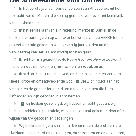
1
In het eerste jaar van Darius, de zoon van Ahasveros, uit het
geslacht van de Meden, die koning gemaakt was over het koninkrijk
van de Chaldeeën,
2
in het eerste jaar van zijn regering, merkte ik, Daniël, in de
boeken het aantal jaren op waarover het woord van de
HEERE
tot de
profeet Jeremia gekomen was: zeventig jaar zouden na de
verwoesting van Jeruzalem voorbij moeten gaan.
3
Ik richtte mijn gezicht tot de Heere God,
om Hem
te zoeken
in
gebed en
met
smeekbeden, met vasten, en
in
zak en as.
4
Ik bad tot de
HEERE
, mijn God, en deed belijdenis en zei: Och
Heere, grote en ontzagwekkende God,
Die Zich houdt aan het
verbond en de goedertierenheid ten aanzien van hen die Hem
liefhebben en Zijn geboden in acht nemen,
5
wij hebben gezondigd, wij hebben onrecht gedaan, wij
hebben goddeloos gehandeld, wij zijn in opstand gekomen door af te
wijken van Uw geboden en bepalingen.
6
Wij hebben niet geluisterd naar Uw dienaren, de profeten, die in
Uw Naam spraken tot onze koningen, onze vorsten en onze vaderen,