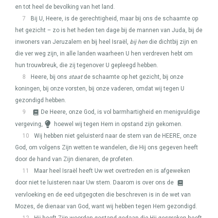
en tot heel de bevolking van het land.
7
Bij U, Heere, is de gerechtigheid, maar bij ons de schaamte op
het gezicht – zo is het heden ten dage bij de mannen van Juda, bij de
inwoners van Jeruzalem en bij heel Israël,
bij hen
die dichtbij zijn en
die ver weg zijn, in alle landen waarheen U hen verdreven hebt om
hun trouwbreuk, die zij tegenover U gepleegd hebben.
8
Heere, bij ons
staat
de schaamte op het gezicht, bij onze
koningen, bij onze vorsten, bij onze vaderen, omdat wij tegen U
gezondigd hebben.
9
De Heere, onze God, is vol barmhartigheid en menigvuldige
vergeving,
hoewel wij tegen Hem in opstand zijn gekomen.
10
Wij hebben niet geluisterd naar de stem van de
HEERE
, onze
God, om volgens Zijn wetten te wandelen, die Hij ons gegeven heeft
door de hand van Zijn dienaren, de profeten.
11
Maar heel Israël heeft Uw wet overtreden en is afgeweken
door niet te luisteren naar Uw stem. Daarom is over ons de
vervloeking en de eed uitgegoten die beschreven is in de wet van
Mozes, de dienaar van God, want wij hebben tegen Hem gezondigd.