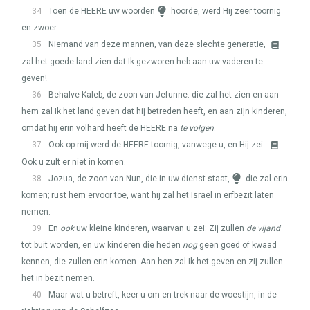
34
Toen de
HEERE
uw woorden
hoorde, werd Hij zeer toornig
en zwoer:
35
Niemand van deze mannen, van deze slechte generatie,
zal het goede land zien dat Ik gezworen heb aan uw vaderen te
geven!
36
Behalve Kaleb, de zoon van Jefunne: die zal het zien en aan
hem zal Ik het land geven dat hij betreden heeft, en aan zijn kinderen,
omdat hij erin volhard heeft de
HEERE
na
te volgen
.
37
Ook op mij werd de
HEERE
toornig, vanwege u, en Hij zei:
Ook u zult er niet in komen.
38
Jozua, de zoon van Nun, die in uw dienst staat,
die zal erin
komen; rust hem ervoor toe, want hij zal het Israël in erfbezit laten
nemen.
39
En
ook
uw kleine kinderen, waarvan u zei: Zij zullen
de vijand
tot buit worden, en uw kinderen die heden
nog
geen goed of kwaad
kennen, die zullen erin komen. Aan hen zal Ik het geven en zij zullen
het in bezit nemen.
40
Maar wat u betreft, keer u om en trek naar de woestijn, in de