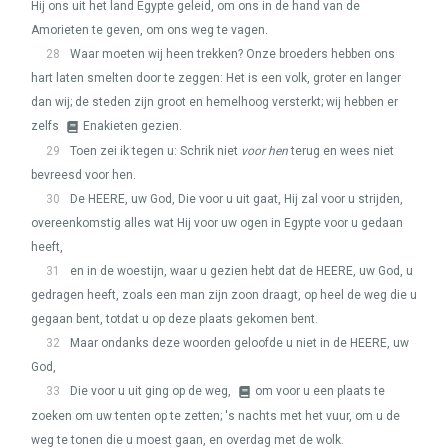
Hij ons uit het land Egypte geleid, om ons in de hand van de
Amorieten te geven, om ons weg te vagen.
28
Waar moeten wij heen trekken? Onze broeders hebben ons
hart laten smelten door te zeggen: Het is een volk, groter en langer
dan wij; de steden zijn groot en hemelhoog versterkt; wij hebben er
zelfs
Enakieten gezien.
29
Toen zei ik tegen u: Schrik niet
voor hen
terug en wees niet
bevreesd voor hen.
30
De
HEERE
, uw God, Die voor u uit gaat, Hij zal voor u strijden,
overeenkomstig alles wat Hij voor uw ogen in Egypte voor u gedaan
heeft,
31
en in de woestijn, waar u gezien hebt dat de
HEERE
, uw God, u
gedragen heeft, zoals een man zijn zoon draagt, op heel de weg die u
gegaan bent, totdat u op deze plaats gekomen bent.
32
Maar ondanks deze woorden geloofde u niet in de
HEERE
, uw
God,
33
Die voor u uit ging op de weg,
om voor u een plaats te
zoeken om uw tenten op te zetten; 's nachts met het vuur, om u de
weg te tonen die u moest gaan, en overdag met de wolk.