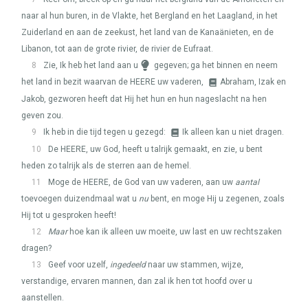
naar al hun buren, in de Vlakte, het Bergland en het Laagland, in het
Zuiderland en aan de zeekust, het land van de Kanaänieten, en de
Libanon, tot aan de grote rivier, de rivier de Eufraat.
8
Zie, Ik heb het land aan u
gegeven; ga het binnen en neem
het land in bezit waarvan de
HEERE
uw vaderen,
Abraham, Izak en
Jakob, gezworen heeft dat Hij het hun en hun nageslacht na hen
geven zou.
9
Ik heb in die tijd tegen u gezegd:
Ik alleen kan u niet dragen.
10
De
HEERE
, uw God, heeft u talrijk gemaakt, en zie, u bent
heden zo talrijk als de sterren aan de hemel.
11
Moge de
HEERE
, de God van uw vaderen, aan uw
aantal
toevoegen duizendmaal wat u
nu
bent, en moge Hij u zegenen, zoals
Hij tot u gesproken heeft!
12
Maar
hoe kan ik alleen uw moeite, uw last en uw rechtszaken
dragen?
13
Geef voor uzelf,
ingedeeld
naar uw stammen, wijze,
verstandige, ervaren mannen, dan zal ik hen tot hoofd over u
aanstellen.