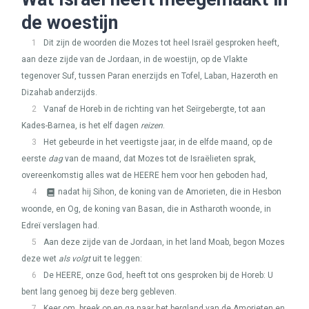
de woestijn
1
Dit zijn de woorden die Mozes tot heel Israël gesproken heeft,
aan deze zijde van de Jordaan, in de woestijn, op de Vlakte
tegenover Suf, tussen Paran enerzijds en Tofel, Laban, Hazeroth en
Dizahab anderzijds.
2
Vanaf de Horeb in de richting van het Seïrgebergte, tot aan
Kades-Barnea, is het elf dagen
reizen
.
3
Het gebeurde in het veertigste jaar, in de elfde maand, op de
eerste
dag
van de maand, dat Mozes tot de Israëlieten sprak,
overeenkomstig alles wat de
HEERE
hem voor hen geboden had,
4
nadat hij Sihon, de koning van de Amorieten, die in Hesbon
woonde, en Og, de koning van Basan, die in Astharoth woonde, in
Edreï verslagen had.
5
Aan deze zijde van de Jordaan, in het land Moab, begon Mozes
deze wet
als volgt
uit te leggen:
6
De
HEERE
, onze God, heeft tot ons gesproken bij de Horeb: U
bent lang genoeg bij deze berg gebleven.
7
Keer om, breek op en ga naar het bergland van de Amorieten en