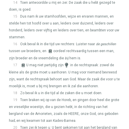
14
Toen antwoordde u mij en zei: De zaak die u hebt gezegd te
doen, is goed.
15
Dus nam ik uw stamhoofden, wijze en ervaren mannen, en
stelde hen tot hoofd over u aan, leiders over duizend, leiders over
honderd, leiders over vijftig en leiders over tien, en beambten voor uw
stammen.
16
Ook beval ik in die tijd uw rechters: Luister naar
de geschillen
tussen uw broeders, en
oordeel rechtvaardig tussen een man,
zijn broeder en de vreemdeling die
bij
hem is.
17
U mag niet partijdig zijn
in de rechtspraak: zowel de
kleine als de grote moet u aanhoren. U mag voor niemand bevreesd
zijn, want de rechtspraak behoort aan God. Maar de zaak die voor u te
moeilijk is, moet u bij mij brengen en ik zal die aanhoren.
18
Zo beval ik u in die tijd al de zaken die u moet doen.
19
Toen braken wij op van de Horeb, en gingen door heel die grote
en vreselijke woestijn, die u gezien hebt, in de richting van het
bergland van de Amorieten, zoals de
HEERE
, onze God, ons geboden
had; en wij kwamen tot aan Kades-Barnea.
20
Toen zei ik tegen u: U bent gekomen tot aan het bergland van