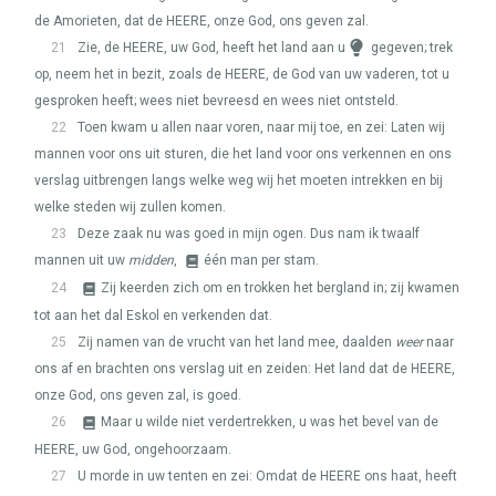
de Amorieten, dat de
HEERE
, onze God, ons geven zal.
21
Zie, de
HEERE
, uw God, heeft het land aan u
gegeven; trek
op, neem het in bezit, zoals de
HEERE
, de God van uw vaderen, tot u
gesproken heeft; wees niet bevreesd en wees niet ontsteld.
22
Toen kwam u allen naar voren, naar mij toe, en zei: Laten wij
mannen voor ons uit sturen, die het land voor ons verkennen en ons
verslag uitbrengen langs welke weg wij het moeten intrekken en bij
welke steden wij zullen komen.
23
Deze zaak nu was goed in mijn ogen. Dus nam ik twaalf
mannen uit uw
midden
,
één man per stam.
24
Zij keerden zich om en trokken het bergland in; zij kwamen
tot aan het dal Eskol en verkenden dat.
25
Zij namen van de vrucht van het land mee, daalden
weer
naar
ons af en brachten ons verslag uit en zeiden: Het land dat de
HEERE
,
onze God, ons geven zal, is goed.
26
Maar u wilde niet verdertrekken, u was het bevel van de
HEERE
, uw God, ongehoorzaam.
27
U morde in uw tenten en zei: Omdat de
HEERE
ons haat, heeft