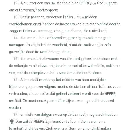
12
Als u over een van uw steden die de
HEERE
, uw God, u geeft
om er te wonen, hoort zeggen:
13
Er zijn mannen, verdorven lieden, uit uw midden
voortgekomen en zij hebben de inwoners van hun stad verleid door te
zeggen: Laten we andere goden gaan dienen, die u niet kent,
14
dan moet u het onderzoeken, grondig uitzoeken en goed
navragen. En zie, is het de waarheid, staat de zaak vast, is zo'n
gruwelijke daad in uw midden gedaan,
15
dan moet u de inwoners van die stad geheel en al slaan met
de scherpte van het zwaard, door haar met alles wat erin is, ook haar
vee, met de scherpte van het zwaard met de ban te slaan.
16
Al haar buit moet u op het midden van haar marktplein
bijeenbrengen, en vervolgens moet u de stad en al haar buit met vuur
verbranden, als een offer dat geheel verteerd wordt voor de
HEERE
,
uw God. Ze moet eeuwig een ruïne blijven
en
mag nooit herbouwd
worden,
17
en niets van datgene waarop de ban rust, mag u zelf houden.
Dan zal de
HEERE
Zijn brandende toorn laten varen en u
barmhartigheid geven, Zich over u ontfermen en u talrijk maken,