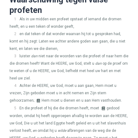
profeten
1
Als in uw midden een profeet opstaat of iemand die dromen
heeft, en u een teken of wonder geeft,
2
en dat teken of dat wonder waarvan hij tot u gesproken had,
komt en hij zegt: Laten we achter andere goden aan gaan, die u niet
kent, en laten we die dienen,
3
luister
dan
niet naar de woorden van die profeet of naar hem die
die dromen heeft! Want de
HEERE
, uw God, stelt u
dan
op de proef om
te weten of u de
HEERE
, uw God, liefhebt met heel uw hart en met
heel uw ziel.
4
Achter de
HEERE
, uw God, moet u aan gaan, Hem moet u
vrezen, Zijn geboden moet u in acht nemen en Zijn stem
gehoorzamen;
Hem moet u dienen en u aan Hem vasthouden.
5
En die profeet of hij die die dromen heeft, moet
gedood
worden, omdat hij heeft opgeroepen afvallig te worden aan de
HEERE
,
uw God, Die u uit het land Egypte heeft geleid en u uit het slavenhuis
verlost heeft;
en
omdat hij u
wilde
afbrengen van de weg die de