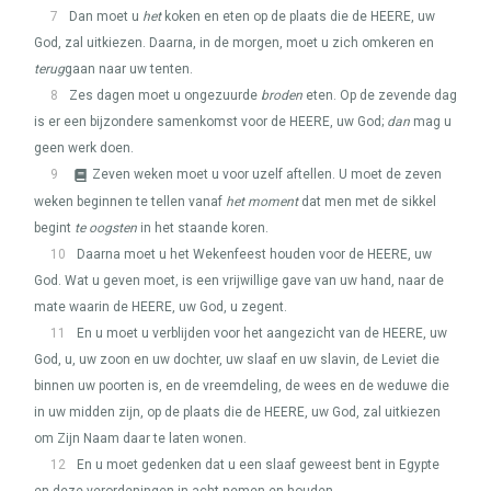
7
Dan moet u
het
koken en eten op de plaats die de
HEERE
, uw
God, zal uitkiezen. Daarna, in de morgen, moet u zich omkeren en
terug
gaan naar uw tenten.
8
Zes dagen moet u ongezuurde
broden
eten. Op de zevende dag
is er een bijzondere samenkomst voor de
HEERE
, uw God;
dan
mag u
geen werk doen.
9
Zeven weken moet u voor uzelf aftellen. U moet de zeven
weken beginnen te tellen vanaf
het moment
dat men met de sikkel
begint
te oogsten
in het staande koren.
10
Daarna moet u het Wekenfeest houden voor de
HEERE
, uw
God. Wat u geven moet, is een vrijwillige gave van uw hand, naar de
mate waarin de
HEERE
, uw God, u zegent.
11
En u moet u verblijden voor het aangezicht van de
HEERE
, uw
God, u, uw zoon en uw dochter, uw slaaf en uw slavin, de Leviet die
binnen uw poorten is, en de vreemdeling, de wees en de weduwe die
in uw midden zijn, op de plaats die de
HEERE
, uw God, zal uitkiezen
om Zijn Naam daar te laten wonen.
12
En u moet gedenken dat u een slaaf geweest bent in Egypte