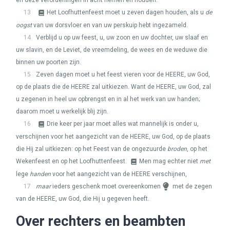
en deze verordeningen in acht nemen en houden.
13
Het Loofhuttenfeest moet u zeven dagen houden, als u
de
oogst
van uw dorsvloer en van uw perskuip hebt ingezameld.
14
Verblijd u op uw feest, u, uw zoon en uw dochter, uw slaaf en
uw slavin, en de Leviet, de vreemdeling, de wees en de weduwe die
binnen uw poorten zijn.
15
Zeven dagen moet u het feest vieren voor de
HEERE
, uw God,
op de plaats die de
HEERE
zal uitkiezen. Want de
HEERE
, uw God, zal
u zegenen in heel uw opbrengst en in al het werk van uw handen;
daarom moet u werkelijk blij zijn.
16
Drie keer per jaar moet alles wat mannelijk is onder u,
verschijnen voor het aangezicht van de
HEERE
, uw God, op de plaats
die Hij zal uitkiezen: op het Feest van de ongezuurde
broden
, op het
Wekenfeest en op het Loofhuttenfeest.
Men mag echter niet
met
lege
handen
voor het aangezicht van de
HEERE
verschijnen,
17
maar
ieders geschenk moet overeenkomen
met de zegen
van de
HEERE
, uw God, die Hij u gegeven heeft.
Over rechters en beambten