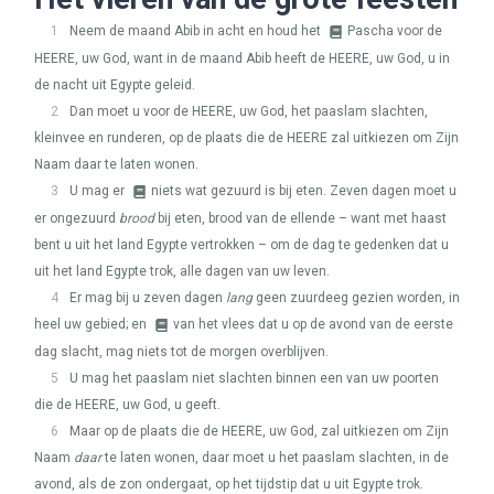
1
Neem de maand Abib in acht en houd het
Pascha voor de
HEERE
, uw God, want in de maand Abib heeft de
HEERE
, uw God, u in
de nacht uit Egypte geleid.
2
Dan moet u voor de
HEERE
, uw God, het paaslam slachten,
kleinvee en runderen, op de plaats die de
HEERE
zal uitkiezen om Zijn
Naam daar te laten wonen.
3
U mag er
niets wat gezuurd is bij eten. Zeven dagen moet u
er ongezuurd
brood
bij eten, brood van de ellende – want met haast
bent u uit het land Egypte vertrokken – om de dag te gedenken dat u
uit het land Egypte trok, alle dagen van uw leven.
4
Er mag bij u zeven dagen
lang
geen zuurdeeg gezien worden, in
heel uw gebied; en
van het vlees dat u op de avond van de eerste
dag slacht, mag niets tot de morgen overblijven.
5
U mag het paaslam niet slachten binnen een van uw poorten
die de
HEERE
, uw God, u geeft.
6
Maar op de plaats die de
HEERE
, uw God, zal uitkiezen om Zijn
Naam
daar
te laten wonen, daar moet u het paaslam slachten, in de
avond, als de zon ondergaat, op het tijdstip dat u uit Egypte trok.