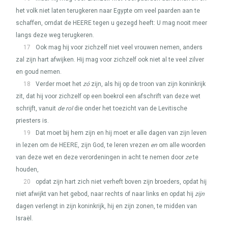
het volk niet laten terugkeren naar Egypte om veel paarden aan te
schaffen, omdat de
HEERE
tegen u gezegd heeft: U mag nooit meer
langs deze weg terugkeren.
17
Ook mag hij voor zichzelf niet veel vrouwen nemen, anders
zal zijn hart afwijken. Hij mag voor zichzelf ook niet al te veel zilver
en goud nemen.
18
Verder moet het
zó
zijn, als hij op de troon van zijn koninkrijk
zit, dat hij voor zichzelf op een boekrol een afschrift van deze wet
schrijft, vanuit
de rol
die onder het toezicht van de Levitische
priesters is.
19
Dat moet bij hem zijn en hij moet er alle dagen van zijn leven
in lezen om de
HEERE
, zijn God, te leren vrezen
en
om alle woorden
van deze wet en deze verordeningen in acht te nemen door
ze
te
houden,
20
opdat zijn hart zich niet verheft boven zijn broeders, opdat hij
niet afwijkt van het gebod, naar rechts of naar links en opdat hij
zijn
dagen verlengt in zijn koninkrijk, hij en zijn zonen, te midden van
Israël.