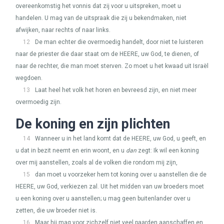
overeenkomstig het vonnis dat zij voor u uitspreken, moet u
handelen. U mag van de uitspraak die zij u bekendmaken, niet
afwijken, naar rechts of naar links.
12
De man echter die overmoedig handelt, door niet te luisteren
naar de priester die daar staat om de
HEERE
, uw God, te dienen, of
naar de rechter, die man moet sterven. Zo moet u het kwaad uit Israël
wegdoen.
13
Laat heel het volk het horen en bevreesd zijn, en niet meer
overmoedig zijn.
De koning en zijn plichten
14
Wanneer u in het land komt dat de
HEERE
, uw God, u geeft, en
u dat in bezit neemt en erin woont, en u
dan
zegt: Ik wil een koning
over mij aanstellen, zoals al de volken die rondom mij zijn,
15
dan moet u voorzeker hem tot koning over u aanstellen die de
HEERE
, uw God, verkiezen zal. Uit het midden van uw broeders moet
u een koning over u aanstellen; u mag geen buitenlander over u
zetten, die uw broeder niet is.
16
Maar hij mag voor zichzelf niet veel paarden aanschaffen en