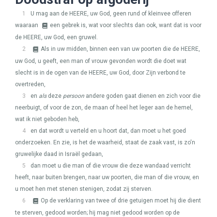
1
U mag aan de
HEERE
, uw God, geen rund of kleinvee offeren
waaraan
een gebrek is, wat voor slechts dan ook, want dat is voor
de
HEERE
, uw God, een gruwel.
2
Als in uw midden, binnen een van uw poorten die de
HEERE
,
uw God, u geeft, een man of vrouw gevonden wordt die doet wat
slecht is in de ogen van de
HEERE
, uw God, door Zijn verbond te
overtreden,
3
en
als
deze
persoon
andere goden gaat dienen en zich voor die
neerbuigt, of voor de zon, de maan of heel het leger aan de hemel,
wat ik niet geboden heb,
4
en dat wordt u verteld en u hoort dat, dan moet u het goed
onderzoeken. En zie, is het de waarheid, staat de zaak vast, is zo'n
gruwelijke daad in Israël gedaan,
5
dan moet u die man of die vrouw die deze wandaad verricht
heeft, naar buiten brengen, naar uw poorten, die man of die vrouw, en
u moet hen met stenen stenigen, zodat zij sterven.
6
Op de verklaring van twee of drie getuigen moet hij die dient
te sterven, gedood worden; hij mag niet gedood worden op de