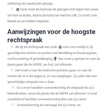
verklaring van
slechts
één getuige.
7
Eerst moet de hand van de getuigen zich tegen hem
keren
om hem te doden, daarna de hand van heel het volk. Zo moet u het
kwaad uit uw midden wegdoen.
Aanwijzingen voor de hoogste
rechtspraak
8
Als bij de rechtspraak een zaak
voor u te moeilijk is, bij
geschilpunten binnen uw poorten met betrekking tot bloed
vergieten
,
rechtsvordering of geweldpleging,
dan moet u opstaan en naar de
plaats gaan die de
HEERE
, uw God, zal uitkiezen.
9
Dan moet u naar de Levitische priesters gaan, en naar de
rechter die er in die dagen is, en
hen
raadplegen. Zij zullen dan een
gerechtelijke uitspraak voor u doen.
10
En u moet handelen overeenkomstig de uitspraak die zij u
bekendmaken, vanuit die plaats die de
HEERE
zal uitkiezen. U moet
nauwlettend handelen overeenkomstig alles wat zij u leren.
11
Overeenkomstig de wetsregel die zij u leren, en