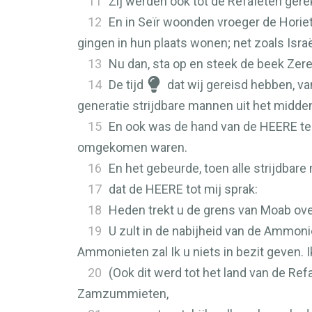
11
Zij werden ook tot de Refaïeten ger
12
En in Seïr woonden vroeger de Horie
gingen in hun plaats wonen; net zoals Israë
13
Nu dan, sta op en steek de beek Zere
14
De tijd
dat wij gereisd hebben, va
generatie strijdbare mannen uit het mid
15
En ook was de hand van de
HEERE
te
omgekomen waren.
16
En het gebeurde, toen alle strijdbar
17
dat de
HEERE
tot mij sprak:
18
Heden trekt u de grens van Moab ove
19
U zult in de nabijheid van de Ammoni
Ammonieten zal Ik u niets in bezit geven. I
20
(Ook dit werd tot het land van de 
Zamzummieten,