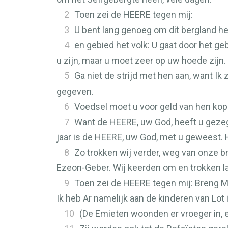
2
Toen zei de
HEERE
tegen mij:
3
U bent lang genoeg om dit bergland h
4
en gebied het volk: U gaat door het ge
u zijn, maar u moet zeer op uw hoede zijn.
5
Ga niet de strijd met hen aan, want I
gegeven.
6
Voedsel moet u voor geld van hen kope
7
Want de
HEERE
, uw God, heeft u geze
jaar is de
HEERE
, uw God, met u geweest. 
8
Zo trokken wij verder, weg van onze br
Ezeon-Geber. Wij keerden om en trokken l
9
Toen zei de
HEERE
tegen mij: Breng Mo
Ik heb Ar namelijk aan de kinderen van Lot 
10
(De Emieten woonden er vroeger in, ee