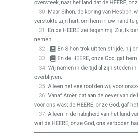
oversteek, naar het land dat de
HEERE
, on
30
Maar Sihon, de koning van Hesbon, w
verstokte zijn hart, om hem in uw hand te 
31
En de
HEERE
zei tegen mij: Zie, Ik b
nemen.
32
En Sihon trok uit ten strijde, hij 
33
En de
HEERE
, onze God, gaf hem 
34
Wij namen in die tijd al zijn steden 
overblijven.
35
Alleen het vee roofden wij voor onsze
36
Vanaf Aroër, dat aan de oever van de b
voor ons was; de
HEERE
, onze God, gaf he
37
Alleen in de nabijheid van het land 
wat de
HEERE
, onze God, ons verboden had