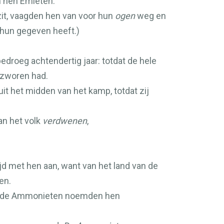
n hen Emieten.
zit, vaagden hen van voor hun
ogen
weg en
hun gegeven heeft.)
edroeg achtendertig jaar: totdat de hele
zworen had.
t het midden van het kamp, totdat zij
an het volk
verdwenen
,
jd met hen aan, want van het land van de
en.
aar de Ammonieten noemden hen