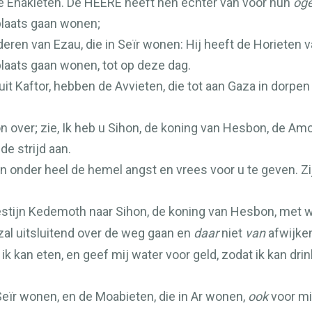
 de Enakieten. De
HEERE
heeft hen echter van voor hun
og
 plaats gaan wonen;
deren van Ezau, die in Seïr wonen: Hij heeft de Horieten 
plaats gaan wonen, tot op deze dag.
 uit Kaftor, hebben de Avvieten, die tot aan Gaza in dor
n over; zie, Ik heb u Sihon, de koning van Hesbon, de Amo
de strijd aan.
n onder heel de hemel angst en vrees voor u te geven. Zi
stijn Kedemoth naar Sihon, de koning van Hesbon, met wo
 zal uitsluitend over de weg gaan en
daar
niet
van
afwijken
ik kan eten, en geef mij water voor geld, zodat ik kan dri
 Seïr wonen, en de Moabieten, die in Ar wonen,
ook
voor mi