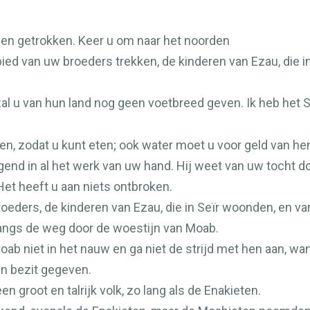
een getrokken. Keer u om naar het noorden
bied van uw broeders trekken, de kinderen van Ezau, die i
k zal u van hun land nog geen voetbreed geven. Ik heb he
n, zodat u kunt eten; ook water moet u voor geld van hen
gend in al het werk van uw hand. Hij weet van uw tocht d
Het heeft u aan niets ontbroken.
oeders, de kinderen van Ezau, die in Seïr woonden, en va
angs de weg door de woestijn van Moab.
ab niet in het nauw en ga niet de strijd met hen aan, want
in bezit gegeven.
n groot en talrijk volk, zo lang als de Enakieten.