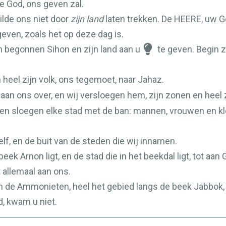
ze God, ons geven zal.
ilde ons niet door
zijn land
laten trekken. De
HEERE
, uw G
geven, zoals het op deze dag is.
en begonnen Sihon en zijn land aan u
te geven. Begin z
en heel zijn volk, ons tegemoet, naar Jahaz.
aan ons over, en wij versloegen hem, zijn zonen en heel z
in en sloegen elke stad met de ban: mannen, vrouwen en kl
lf, en de buit van de steden die wij innamen.
eek Arnon ligt, en de stad die in het beekdal ligt, tot aan
t allemaal aan ons.
van de Ammonieten, heel het gebied langs de beek Jabbok
, kwam u niet.