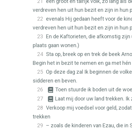
21
een groot en talrijk volk, zo lang als
verdreven hen uit hun bezit en zijn in hun
22
evenals Hij gedaan heeft voor de kin
verdreven hen uit hun bezit en zijn in hun 
23
En de Kaftorieten, die afkomstig zijn
plaats gaan wonen.)
24
Sta op, breek op en trek de beek Arno
Begin het in bezit te nemen en ga met hén 
25
Op deze dag zal Ik beginnen de volke
sidderen en beven.
26
Toen stuurde ik boden uit de woe
27
Laat mij door uw land trekken. Ik
28
Verkoop mij voedsel voor geld, zodat 
trekken
29
– zoals de kinderen van Ezau, die in