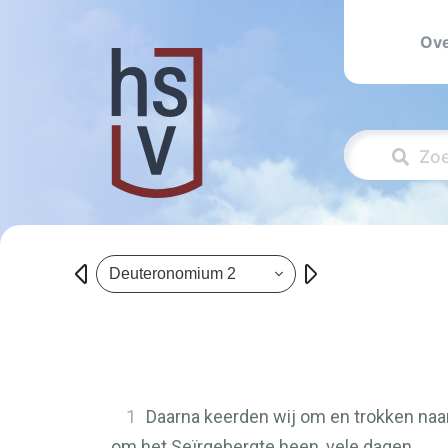
Ove
Deuteronomium 2
1
Daarna keerden wij om en trokken naar
om het Seïrgebergte heen, vele dagen.