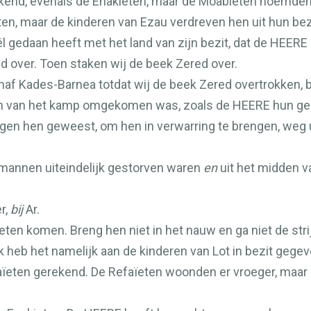
ekend, evenals de Enakieten, maar de Moabieten noemde
ten, maar de kinderen van Ezau verdreven hen uit hun be
l gedaan heeft met het land van zijn bezit, dat de
HEERE
d over. Toen staken wij de beek Zered over.
naf Kades-Barnea totdat wij de beek Zered overtrokken, b
den van het kamp omgekomen was, zoals de
HEERE
hun ge
gen hen geweest, om hen in verwarring te brengen, weg ui
e mannen uiteindelijk gestorven waren
en
uit het midden v
r,
bij
Ar.
eten komen. Breng hen niet in het nauw en ga niet de stri
k heb het namelijk aan de kinderen van Lot in bezit gegev
Refaïeten gerekend. De Refaïeten woonden er vroeger, m