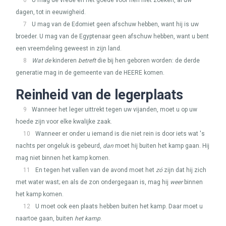
6
U mag de vrede en het goede voor hen niet zoeken, al uw
dagen, tot in eeuwigheid.
7
U mag van de Edomiet geen afschuw hebben, want hij is uw
broeder. U mag van de Egyptenaar geen afschuw hebben, want u bent
een vreemdeling geweest in zijn land.
8
Wat de
kinderen
betreft
die bij hen geboren worden: de derde
generatie mag in de gemeente van de
HEERE
komen.
Reinheid van de legerplaats
9
Wanneer het leger uittrekt tegen uw vijanden, moet u op uw
hoede zijn voor elke kwalijke zaak.
10
Wanneer er onder u iemand is die niet rein is door iets wat 's
nachts per ongeluk is gebeurd,
dan
moet hij buiten het kamp gaan. Hij
mag niet binnen het kamp komen.
11
En tegen het vallen van de avond moet het
zó
zijn dat hij zich
met water wast; en als de zon ondergegaan is, mag hij
weer
binnen
het kamp komen.
12
U moet ook een plaats hebben buiten het kamp. Daar moet u
naartoe gaan, buiten
het kamp
.