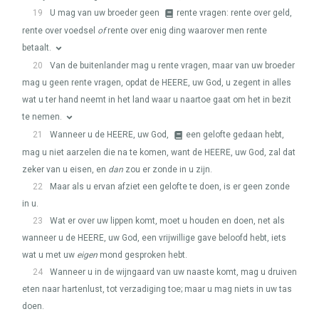
19
U mag van uw broeder geen
rente vragen: rente over geld,
rente over voedsel
of
rente over enig ding waarover men rente
betaalt.
20
Van de buitenlander mag u rente vragen, maar van uw broeder
mag u geen rente vragen, opdat de
HEERE
, uw God, u zegent in alles
wat u ter hand neemt in het land waar u naartoe gaat om het in bezit
te nemen.
21
Wanneer u de
HEERE
, uw God,
een gelofte gedaan hebt,
mag u niet aarzelen die na te komen, want de
HEERE
, uw God, zal dat
zeker van u eisen, en
dan
zou er zonde in u zijn.
22
Maar als u ervan afziet een gelofte te doen, is er geen zonde
in u.
23
Wat er over uw lippen komt, moet u houden en doen, net als
wanneer u de
HEERE
, uw God, een vrijwillige gave beloofd hebt, iets
wat u met uw
eigen
mond gesproken hebt.
24
Wanneer u in de wijngaard van uw naaste komt, mag u druiven
eten naar hartenlust, tot verzadiging toe; maar u mag niets in uw tas
doen.