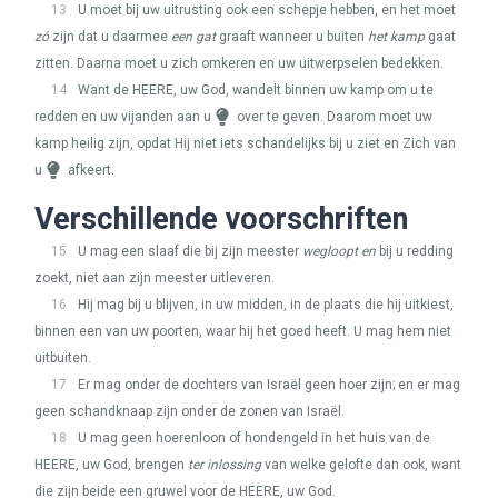
13
U moet bij uw uitrusting ook een schepje hebben, en het moet
zó
zijn dat u daarmee
een gat
graaft wanneer u buiten
het kamp
gaat
zitten. Daarna moet u zich omkeren en uw uitwerpselen bedekken.
14
Want de
HEERE
, uw God, wandelt binnen uw kamp om u te
redden en uw vijanden aan u
over te geven. Daarom moet uw
kamp heilig zijn, opdat Hij niet iets schandelijks bij u ziet en Zich van
u
afkeert.
Verschillende voorschriften
15
U mag een slaaf die bij zijn meester
wegloopt en
bij u redding
zoekt, niet aan zijn meester uitleveren.
16
Hij mag bij u blijven, in uw midden, in de plaats die hij uitkiest,
binnen een van uw poorten, waar hij het goed heeft. U mag hem niet
uitbuiten.
17
Er mag onder de dochters van Israël geen hoer zijn; en er mag
geen schandknaap zijn onder de zonen van Israël.
18
U mag geen hoerenloon of hondengeld in het huis van de
HEERE
, uw God, brengen
ter inlossing
van welke gelofte dan ook, want
die zijn beide een gruwel voor de
HEERE
, uw God.