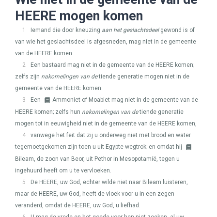
HEERE
mogen komen
1
Iemand die door kneuzing
aan het geslachtsdeel
gewond is of
van wie het geslachtsdeel is afgesneden, mag niet in de gemeente
van de
HEERE
komen.
2
Een bastaard mag niet in de gemeente van de
HEERE
komen;
zelfs zijn
nakomelingen van de
tiende generatie mogen niet in de
gemeente van de
HEERE
komen.
3
Een
Ammoniet of Moabiet mag niet in de gemeente van de
HEERE
komen; zelfs hun
nakomelingen van de
tiende generatie
mogen tot in eeuwigheid niet in de gemeente van de
HEERE
komen,
4
vanwege het feit dat zij u onderweg niet met brood en water
tegemoetgekomen zijn toen u uit Egypte wegtrok; en omdat hij
Bileam, de zoon van Beor, uit Pethor in Mesopotamië, tegen u
ingehuurd heeft om u te vervloeken.
5
De
HEERE
, uw God, echter wilde niet naar Bileam luisteren,
maar de
HEERE
, uw God, heeft de vloek voor u in een zegen
veranderd, omdat de
HEERE
, uw God, u liefhad.