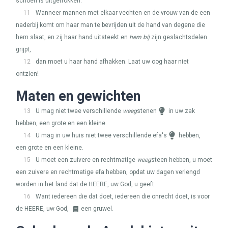
schoen is uitgetrokken.
11
Wanneer mannen met elkaar vechten en de vrouw van de een
naderbij komt om haar man te bevrijden uit de hand van degene die
hem slaat, en zij haar hand uitsteekt en
hem bij
zijn geslachtsdelen
grijpt,
12
dan moet u haar hand afhakken. Laat uw oog haar niet
ontzien!
Maten en gewichten
13
U mag niet twee verschillende
weeg
stenen
in uw zak
hebben, een grote en een kleine.
14
U mag in uw huis niet twee verschillende efa's
hebben,
een grote en een kleine.
15
U moet een zuivere en rechtmatige
weeg
steen hebben, u moet
een zuivere en rechtmatige efa hebben, opdat uw dagen verlengd
worden in het land dat de
HEERE
, uw God, u geeft.
16
Want iedereen die dat doet, iedereen die onrecht doet, is voor
de
HEERE
, uw God,
een gruwel.