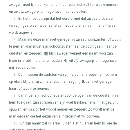
zwager moet bij haar komen en haar voor zichzelf tot vrouw nemen,
en
zo zijn
zwagerplicht tegenover haar vervullen.
6
En het moet
zó
zijn dat het eerste kind dat zij baart, op naam
van zijn gestorven broer zal staan, zodat diens naam niet uit Israël
wordt uitgewist.
7
Maar als deze man niet genegen is zijn schoonzuster
tot vrouw
te nemen, dan moet zijn schoonzuster naar de poort gaan, naar de
oudsten, en zeggen:
Mijn zwager weigert een naam voor zijn
broer in Israël in stand te houden. Hij wil
zijn
zwagerplicht tegenover
mij niet vervullen.
8
Dan moeten de oudsten van zijn stad hem roepen en tot hem
spreken; blijft hij bij zijn standpunt en zegt hij: Ik ben niet genegen
haar
tot vrouw
te nemen,
9
dan moet zijn schoonzuster voor de ogen van de oudsten naar
hem toe gaan, zijn schoen van zijn voet trekken, hem in het gezicht
spuwen, en
daarbij
het woord nemen en zeggen: Zo wordt met de
man gedaan die het gezin van zijn broer niet wil bouwen.
10
En zijn naam zal in Israël luiden: Het huis van hem bij wie de