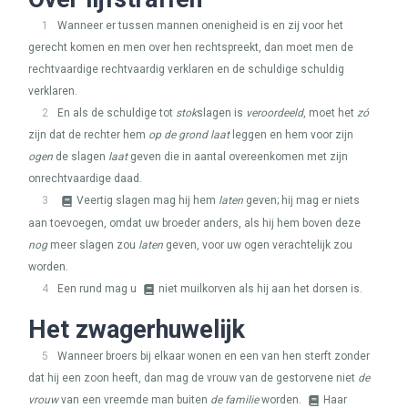
1
Wanneer er tussen mannen onenigheid is en zij voor het
gerecht komen en men over hen rechtspreekt, dan moet men de
rechtvaardige rechtvaardig verklaren en de schuldige schuldig
verklaren.
2
En als de schuldige tot
stok
slagen is
veroordeeld
, moet het
zó
zijn dat de rechter hem
op de grond laat
leggen en hem voor zijn
ogen
de slagen
laat
geven die in aantal overeenkomen met zijn
onrechtvaardige daad.
3
Veertig slagen mag hij hem
laten
geven; hij mag er niets
aan toevoegen, omdat uw broeder anders, als hij hem boven deze
nog
meer slagen zou
laten
geven, voor uw ogen verachtelijk zou
worden.
4
Een rund mag u
niet muilkorven als hij aan het dorsen is.
Het zwagerhuwelijk
5
Wanneer broers bij elkaar wonen en een van hen sterft zonder
dat hij een zoon heeft, dan mag de vrouw van de gestorvene niet
de
vrouw
van een vreemde man buiten
de familie
worden.
Haar