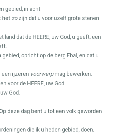
 gebied, in acht.
t het
zo
zijn dat u voor uzelf grote stenen
et land dat de
HEERE
, uw God, u geeft, een
ft.
 gebied, opricht op de berg Ebal, en dat u
t een ijzeren
voorwerp
mag bewerken.
gen voor de
HEERE
, uw God.
, uw God.
ël! Op deze dag bent u tot een volk geworden
ordeningen die ik u heden gebied, doen.