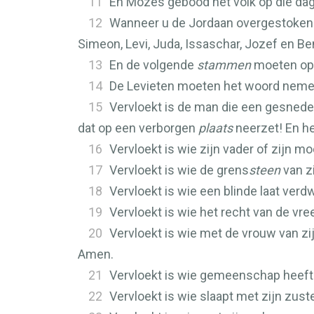
11
En Mozes gebood het volk op die dag
12
Wanneer u de Jordaan overgestoken
Simeon, Levi, Juda, Issaschar, Jozef en Be
13
En de volgende
stammen
moeten op d
14
De Levieten moeten het woord nemen
15
Vervloekt is de man die een gesnede
dat op een verborgen
plaats
neerzet! En h
16
Vervloekt is wie zijn vader of zijn 
17
Vervloekt is wie de grens
steen
van z
18
Vervloekt is wie een blinde laat ver
19
Vervloekt is wie het recht van de v
20
Vervloekt is wie met de vrouw van zij
Amen.
21
Vervloekt is wie gemeenschap heeft 
22
Vervloekt is wie slaapt met zijn zust