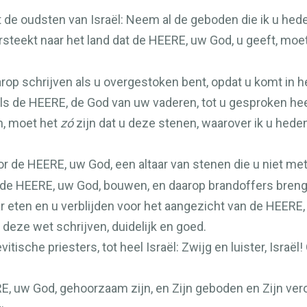
de oudsten van Israël: Neem al de geboden die ik u heden
rsteekt naar het land dat de
HEERE
, uw God, u geeft, moe
op schrijven als u overgestoken bent, opdat u komt in h
als de
HEERE
, de God van uw vaderen, tot u gesproken hee
n, moet het
zó
zijn dat u deze stenen, waarover ik u heden
or de
HEERE
, uw God, een altaar van stenen die u niet me
 de
HEERE
, uw God, bouwen, en daarop brandoffers bren
 eten en u verblijden voor het aangezicht van de
HEERE
deze wet schrijven, duidelijk en goed.
itische priesters, tot heel Israël: Zwijg en luister, Isra
RE
, uw God, gehoorzaam zijn, en Zijn geboden en Zijn ver