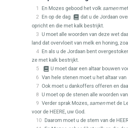
1
En Mozes gebood het volk
samen
met 
2
En op de dag
dat u de Jordaan ove
opricht en die met kalk bestrijkt.
3
U moet alle woorden van deze wet daar
land dat overvloeit van melk en honing, zo
4
En als u de Jordaan bent overgestoke
ze met kalk bestrijkt.
5
U moet daar een altaar bouwen vo
6
Van hele stenen moet u het altaar van
7
Ook moet u dankoffers offeren en daar
8
U moet op de stenen alle woorden van 
9
Verder sprak Mozes,
samen
met de Lev
voor de
HEERE
, uw God.
10
Daarom moet u de stem van de
HEE