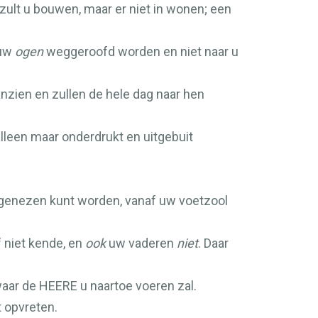
zult u bouwen, maar er niet in wonen; een
 uw
ogen
weggeroofd worden en niet naar u
zien en zullen de hele dag naar hen
 alleen maar onderdrukt en uitgebuit
t genezen kunt worden, vanaf uw voetzool
f niet kende, en
ook
uw vaderen
niet
. Daar
waar de
HEERE
u naartoe voeren zal.
t opvreten.