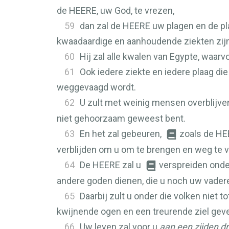
de
HEERE
, uw God, te vrezen,
59
dan zal de
HEERE
uw plagen en de pl
kwaadaardige en aanhoudende ziekten zijn
60
Hij zal alle kwalen van Egypte, waarv
61
Ook iedere ziekte en iedere plaag di
weggevaagd wordt.
62
U zult met weinig mensen overblijven,
niet gehoorzaam geweest bent.
63
En het zal gebeuren,
zoals de
HE
verblijden om u om te brengen en weg te v
64
De
HEERE
zal u
verspreiden onder
andere goden dienen, die u noch uw vader
65
Daarbij zult u onder die volken niet
kwijnende ogen en een treurende ziel gev
66
Uw leven zal voor u
aan een zijden d