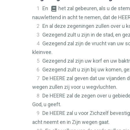
1
En
het zal gebeuren, als u de ste
nauwlettend in acht te nemen, dat de
HEE
2
En al deze zegeningen zullen over u 
3
Gezegend zult u zijn in de stad, en gez
4
Gezegend zal zijn de vrucht van uw sc
kleinvee.
5
Gezegend zal zijn uw korf en uw baktr
6
Gezegend zult u zijn bij uw komen, ge
7
De
HEERE
zal geven dat uw vijanden di
wegen zullen zij voor u wegvluchten.
8
De
HEERE
zal de zegen over u gebieden
God, u geeft.
9
De
HEERE
zal u voor Zichzelf bevesti
acht neemt en in Zijn wegen gaat.