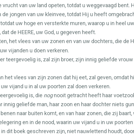
e vrucht van uw land opeten, totdat u weggevaagd bent. He
 de jongen van uw kleinvee, totdat Hij u heeft omgebrach
 totdat uw hoge en versterkte muren, waarop u in heel uw 
, dat de
HEERE
, uw God, u gegeven heeft.
ten, het vlees van uw zonen en van uw dochters, die de
H
 uw vijanden u doen verkeren.
teergevoelig is, zal zijn broer, zijn innig geliefde vrouw
n het vlees van zijn zonen dat hij eet, zal geven, omdat h
 uw vijand u in al uw poorten zal doen verkeren.
eergevoelig is, die
nog
nooit getracht heeft haar voetzool
ar innig geliefde man, haar zoon en haar dochter niets gu
benen naar buiten komt, en van haar zonen, die zij baart, 
elegering en in de nood, waarin uw vijand u in uw poorten
 in dit boek geschreven zijn, niet nauwlettend houdt, d