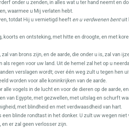
erderf onder u zenden, in alles wat u ter hand neemt en 
, waarmee u Mij verlaten hebt.
en, totdat Hij u vernietigd heeft
en u verdwenen bent
uit
ng, koorts en ontsteking, met hitte en droogte, en met ko
al van brons zijn, en de aarde, die onder u is, zal van ijze
n als regen voor uw land. Uit de hemel zal het op u neerd
janden verslagen wordt; over één weg zult u tegen hen u
eld worden voor alle koninkrijken van de aarde.
 alle vogels in de lucht en voor de dieren op de aarde, e
en van Egypte, met gezwellen, met uitslag en schurft wa
nigheid, met blindheid en met verdwaasdheid van hart.
s een blinde rondtast in het donker. U zult uw wegen niet
en er zal geen verlosser zijn.