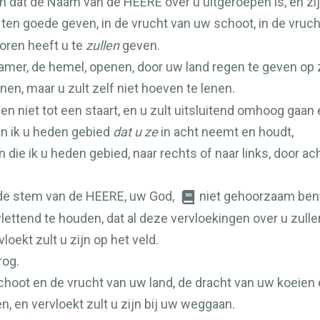
ien dat de Naam van de
HEERE
over u uitgeroepen is, en zij
ten goede geven, in de vrucht van uw schoot, in de vruch
ren heeft u te
zullen
geven.
kamer, de hemel, openen, door uw land regen te geven op 
enen, maar u zult zelf niet hoeven te lenen.
en niet tot een staart, en u zult uitsluitend omhoog gaan
an ik u heden gebied
dat u ze
in acht neemt en houdt,
n die ik u heden gebied, naar rechts of naar links, door 
 de stem van de
HEERE
, uw God,
niet gehoorzaam bent
lettend te houden, dat al deze vervloekingen over u zulle
vloekt zult u zijn op het veld.
rog.
schoot en de vrucht van uw land, de dracht van uw koeien
, en vervloekt zult u zijn bij uw weggaan.