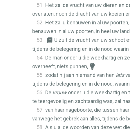
51
Het zal de vrucht van uw dieren en d
overlaten, noch de dracht van uw koeien en
52
Het zal u benauwen in al uw poorten,
benauwen in al uw poorten, in heel uw land
53
U zult de vrucht van uw schoot e
tijdens de belegering en in de nood waarin
54
De man onder u die weekhartig en zeer 
overheeft, niets gunnen,
55
zodat hij aan niemand van hen
iets
va
tijdens de belegering en in de nood, waarin
56
De
vrouw
onder u die weekhartig en t
te teergevoelig en zachtaardig was, zal ha
57
van haar nageboorte, die tussen haar 
vanwege het gebrek aan alles, tijdens de b
58
Als u al de woorden van deze wet die