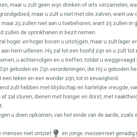
en, maar u zult geen wijn drinken of iets verzamelen, w
rondgebied, maar u zult u niet met olie zalven, want uw ol
maar zij zullen niet aan u toebehoren, want zij zullen i
d zullen de sprinkhanen in bezit nemen.
zal hoger
en
hoger boven u uitstijgen, maar u zult lager
e
t aan hem uitlenen. Hij zal tot een hoofd zijn en u zult tot 
 komen, u achtervolgen en u treffen, totdat u weggevaag
ijn geboden en Zijn verordeningen, die Hij u geboden hee
t een teken en een wonder zijn, tot in eeuwigheid.
iend zult hebben met blijdschap en hartelijke vreugde, v
 af zal sturen, dienen met honger en dorst, met naaktheid 
t.
tegen u doen opkomen, van het einde van de aarde, zoals
e mensen niet ontziet
en jonge
mensen
niet genadig i