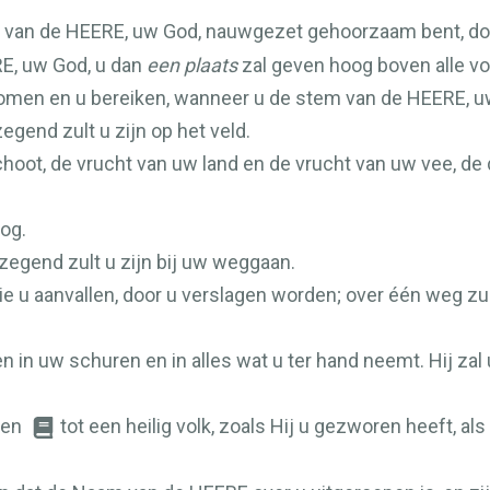
m van de
HEERE
, uw God, nauwgezet gehoorzaam bent, door
RE
, uw God, u dan
een plaats
zal geven hoog boven alle vo
komen en u bereiken, wanneer u de stem van de
HEERE
, 
egend zult u zijn op het veld.
hoot, de vrucht van uw land en de vrucht van uw vee, de
og.
zegend zult u zijn bij uw weggaan.
e u aanvallen, door u verslagen worden; over één weg zul
 in uw schuren en in alles wat u ter hand neemt. Hij zal
gen
tot een heilig volk, zoals Hij u gezworen heeft, a