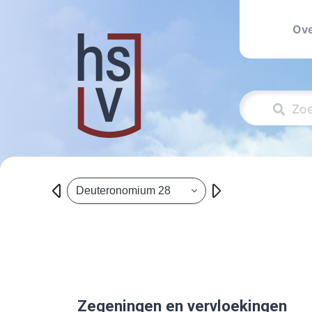
Ove
Deuteronomium 28
Zegeningen en vervloekingen