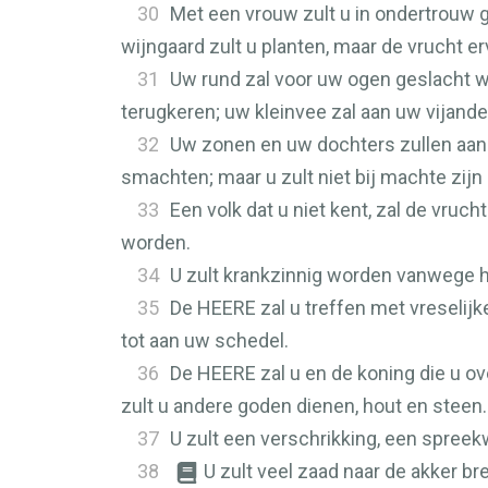
30
Met een vrouw zult u in ondertrouw g
wijngaard zult u planten, maar de vrucht er
31
Uw rund zal voor uw ogen geslacht wo
terugkeren; uw kleinvee zal aan uw vijande
32
Uw zonen en uw dochters zullen aan
smachten; maar u zult niet bij machte zijn
33
Een volk dat u niet kent, zal de vruc
worden.
34
U zult krankzinnig worden vanwege 
35
De
HEERE
zal u treffen met vreselij
tot aan uw schedel.
36
De
HEERE
zal u en de koning die u ov
zult u andere goden dienen, hout en steen.
37
U zult een verschrikking, een spree
38
U zult veel zaad naar de akker b