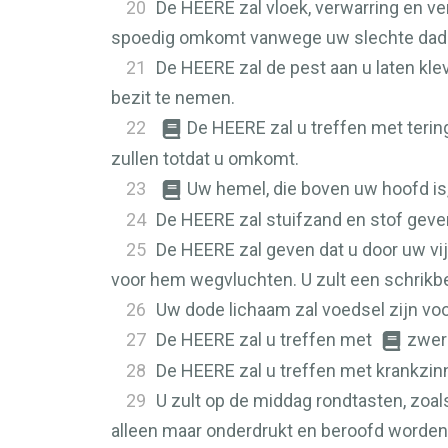
20
De
HEERE
zal vloek, verwarring en v
spoedig omkomt vanwege uw slechte daden
21
De
HEERE
zal de pest aan u laten klev
bezit te nemen.
22
De
HEERE
zal u treffen met teri
zullen totdat u omkomt.
23
Uw hemel, die boven uw hoofd is, z
24
De
HEERE
zal stuifzand en stof geve
25
De
HEERE
zal geven dat u door uw vi
voor hem wegvluchten. U zult een schrikbe
26
Uw dode lichaam zal voedsel zijn voor
27
De
HEERE
zal u treffen met
zwer
28
De
HEERE
zal u treffen met krankzin
29
U zult op de middag rondtasten, zoal
alleen maar onderdrukt en beroofd worden, 