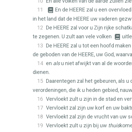
10
En alle volken van de aarde zullen z
11
En de
HEERE
zal u een overvloed 
in het land dat de
HEERE
uw vaderen gezwo
12
De
HEERE
zal voor u Zijn rijke schat
te zegenen. U zult aan vele volken
uitl
13
De
HEERE
zal u tot een hoofd maken 
de geboden van de
HEERE
, uw God, waarv
14
en
als
u niet afwijkt van al de woorde
dienen.
15
Daarentegen zal het gebeuren, als u
verordeningen, die ik u heden gebied, nauw
16
Vervloekt zult u zijn in de stad en ver
17
Vervloekt zal zijn uw korf en uw bakt
18
Vervloekt zal zijn de vrucht van uw 
19
Vervloekt zult u zijn bij uw
thuis
komen