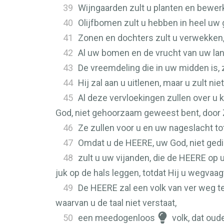
39
Wijngaarden zult u planten en bewerk
40
Olijfbomen zult u hebben in heel uw g
41
Zonen en dochters zult u verwekken, 
42
Al uw bomen en de vrucht van uw lan
43
De vreemdeling die in uw midden is, 
44
Hij zal aan u uitlenen, maar u zult nie
45
Al deze vervloekingen zullen over u
God, niet gehoorzaam geweest bent, door Z
46
Ze zullen voor u en uw nageslacht to
47
Omdat u de
HEERE
, uw God, niet ged
48
zult u uw vijanden, die de
HEERE
op u
juk op de hals leggen, totdat Hij u wegvaag
49
De
HEERE
zal een volk van ver weg 
waarvan u de taal niet verstaat,
50
een meedogenloos
volk, dat oud