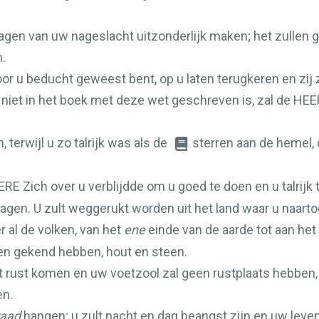
agen van uw nageslacht uitzonderlijk maken; het zullen 
.
oor u beducht geweest bent, op u laten terugkeren en zij z
e niet in het boek met deze wet geschreven is, zal de
HEE
 terwijl u zo talrijk was als de
sterren aan de hemel,
ERE
Zich over u verblijdde om u goed te doen en u talrijk
agen. U zult weggerukt worden uit het land waar u naarto
 al de volken, van het
ene
einde van de aarde tot aan het
en gekend hebben, hout en steen.
 tot rust komen en uw voetzool zal geen rustplaats hebben
en.
raad
hangen; u zult nacht en dag beangst zijn en uw leven 