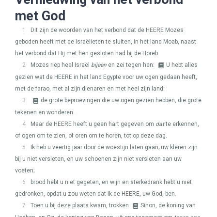
met God
1
Dit zijn de woorden van het verbond dat de
HEERE
Mozes
geboden heeft met de Israëlieten te sluiten, in het land Moab, naast
het verbond dat Hij met hen gesloten had bij de Horeb.
2
Mozes riep heel Israël
bijeen
en zei tegen hen:
U hebt alles
gezien wat de
HEERE
in het land Egypte voor uw ogen gedaan heeft,
met de farao, met al zijn dienaren en met heel zijn land:
3
de grote beproevingen die uw ogen gezien hebben, die grote
tekenen en wonderen.
4
Maar de
HEERE
heeft u geen hart gegeven om
dat
te erkennen,
of ogen om te zien, of oren om te horen, tot op deze dag.
5
Ik heb u veertig jaar door de woestijn laten gaan; uw kleren zijn
bij u niet versleten, en uw schoenen zijn niet versleten aan uw
voeten;
6
brood hebt u niet gegeten, en wijn en sterkedrank hebt u niet
gedronken, opdat u zou weten dat Ik de
HEERE
, uw God, ben.
7
Toen u bij deze plaats kwam, trokken
Sihon, de koning van