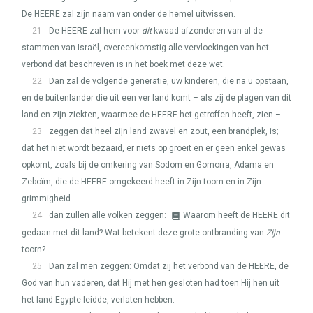
De
HEERE
zal zijn naam van onder de hemel uitwissen.
21
De
HEERE
zal hem voor
dit
kwaad afzonderen van al de
stammen van Israël, overeenkomstig alle vervloekingen van het
verbond dat beschreven is in het boek met deze wet.
22
Dan zal de volgende generatie, uw kinderen, die na u opstaan,
en de buitenlander die uit een ver land komt – als zij de plagen van dit
land en zijn ziekten, waarmee de
HEERE
het getroffen heeft, zien –
23
zeggen dat heel zijn land zwavel en zout, een brandplek, is;
dat het niet wordt bezaaid, er niets op groeit en er geen enkel gewas
opkomt, zoals bij de omkering van Sodom en Gomorra, Adama en
Zeboïm, die de
HEERE
omgekeerd heeft in Zijn toorn en in Zijn
grimmigheid –
24
dan zullen alle volken zeggen:
Waarom heeft de
HEERE
dit
gedaan met dit land? Wat betekent deze grote ontbranding van
Zijn
toorn?
25
Dan zal men zeggen: Omdat zij het verbond van de
HEERE
, de
God van hun vaderen, dat Hij met hen gesloten had toen Hij hen uit
het land Egypte leidde, verlaten hebben.