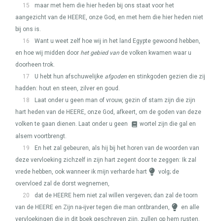
15
maar met hem die hier heden bij ons staat voor het
aangezicht van de
HEERE
, onze God, en met hem die hier heden niet
bij ons is.
16
Want u weet zelf hoe wij in het land Egypte gewoond hebben,
en hoe wij midden door
het gebied van
de volken kwamen waar u
doorheen trok.
17
U hebt hun afschuwelijke
afgoden
en stinkgoden gezien die zij
hadden: hout en steen, zilver en goud.
18
Laat onder u geen man of vrouw, gezin of stam zijn die zijn
hart heden van de
HEERE
, onze God, afkeert, om de goden van deze
volken te gaan dienen. Laat onder u geen
wortel zijn die gal en
alsem voortbrengt.
19
En het zal gebeuren, als hij bij het horen van de woorden van
deze vervloeking zichzelf in zijn hart zegent door te zeggen: Ik zal
vrede hebben, ook wanneer ik mijn verharde hart
volg; de
overvloed zal de dorst wegnemen,
20
dat de
HEERE
hem niet zal willen vergeven; dan zal de toorn
van de
HEERE
en Zijn na-ijver tegen die man ontbranden,
en alle
vervloekingen die in dit boek geschreven zijn, zullen op hem rusten.