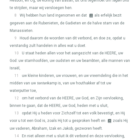
Hesbon, en Og, de koning van Basan, uit ons tegemoet om
tegen ons
te strijden, maar wij versloegen hen.
8
Wij hebben hun land ingenomen en dat
als erfelijk bezit
gegeven aan de Rubenieten, de Gadieten en de halve stam van de
Manassieten.
9
Houd daarom de woorden van dit verbond, en doe ze, opdat u
verstandig zult handelen in alles wat u doet.
10
U staat heden allen voor het aangezicht van de
HEERE
, uw
God: uw stamhoofden, uw oudsten en uw beambten, alle mannen van
Israël,
11
uw kleine kinderen, uw vrouwen, en uw vreemdeling die in het
midden van uw
tenten
kamp is, van uw houthakker af tot uw
waterputter toe,
12
om het verbond van de
HEERE
, uw God, en Zijn vervloeking,
binnen te gaan, dat de
HEERE
, uw God, heden met u sluit,
13
opdat Hij u heden voor Zichzelf tot een volk bevestigt, en Hij
voor u tot een God is, zoals Hij tot u gesproken heeft en
zoals Hij
uw vaderen, Abraham, Izak en Jakob, gezworen heeft.
14
En niet alleen met u sluit ik dit verbond en deze vervloeking,