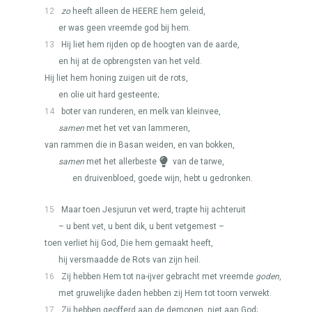
12
zo
heeft alleen de
HEERE
hem geleid,
er was geen vreemde god bij hem.
13
Hij liet hem rijden op de hoogten van de aarde,
en hij at de opbrengsten van het veld.
Hij liet hem honing zuigen uit de rots,
en olie uit hard gesteente;
14
boter van runderen, en melk van kleinvee,
samen
met het vet van lammeren,
van rammen die in Basan weiden, en van bokken,
samen
met het allerbeste
van de tarwe,
en druivenbloed, goede wijn, hebt u gedronken.
15
Maar toen Jesjurun vet werd, trapte hij achteruit
– u bent vet, u bent dik, u bent vetgemest –
toen verliet hij God, Die hem gemaakt heeft,
hij versmaadde de Rots van zijn heil.
16
Zij hebben Hem tot na-ijver gebracht met vreemde
goden
,
met gruwelijke daden hebben zij Hem tot toorn verwekt.
17
Zij hebben geofferd aan de demonen, niet aan God;