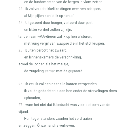
en de fundamenten van de bergen in vlam zetten.
23
Ik zal verschrikkelijke dingen over hen ophopen;
al Mijn pijlen schiet Ik op hen af.
24
Uitgeteerd door honger, verteerd door pest
en bitter verderf zullen zij zijn;
tanden van
wilde
dieren zal Ik op hen afsturen,
met vurig vergif van
slangen
die in het stof kruipen.
25
Buiten berooft het zwaard,
en binnenskamers de verschrikking,
zowel de jongen als het meisje,
de zuigeling
samen
met de grijsaard.
26
Ik zei: Ik zal hen naar alle kanten verspreiden,
Ik zal de gedachtenis aan hen onder de stervelingen doen
ophouden,
27
ware het niet dat Ik beducht was voor de toorn van de
vijand.
Hun tegenstanders zouden het verdraaien
en zeggen: Ónze hand is verheven,