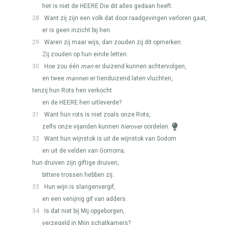
het is niet de
HEERE
Die dit alles gedaan heeft.
28
Want zij zijn een volk dat door raadgevingen verloren gaat,
er is geen inzicht bij hen.
29
Waren zij maar wijs, dan zouden zij dit opmerken.
Zij zouden op hun einde letten.
30
Hoe zou één
man
er duizend kunnen achtervolgen,
en twee
mannen
er tienduizend laten vluchten,
tenzij hun Rots hen verkocht
en de
HEERE
hen uitleverde?
31
Want hun rots is niet zoals onze Rots,
zelfs onze vijanden kunnen
hierover
oordelen.
32
Want hun wijnstok is uit de wijnstok van Sodom
en uit de velden van Gomorra;
hun druiven zijn giftige druiven,
bittere trossen hebben zij.
33
Hun wijn is slangenvergif,
en een venijnig gif van adders.
34
Is dat niet bij Mij opgeborgen,
verzegeld in Mijn schatkamers?