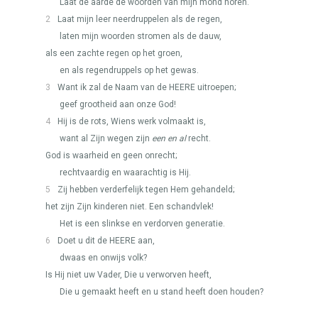
Laat de aarde de woorden van mijn mond horen.
2
Laat mijn leer neerdruppelen als de regen,
laten mijn woorden stromen als de dauw,
als een zachte regen op het groen,
en als regendruppels op het gewas.
3
Want ik zal de Naam van de
HEERE
uitroepen;
geef grootheid aan onze God!
4
Hij is de rots, Wiens werk volmaakt is,
want al Zijn wegen zijn
een en al
recht.
God is waarheid en geen onrecht;
rechtvaardig en waarachtig is Hij.
5
Zij hebben verderfelijk tegen Hem gehandeld;
het zijn Zijn kinderen niet. Een schandvlek!
Het is een slinkse en verdorven generatie.
6
Doet u dit de
HEERE
aan,
dwaas en onwijs volk?
Is Hij niet uw Vader, Die u verworven heeft,
Die u gemaakt heeft en u stand heeft doen houden?