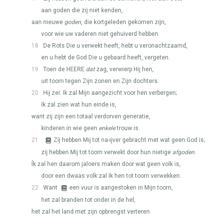
aan goden die zij niet kenden,
aan nieuwe
goden
, die kortgeleden gekomen zijn,
voor wie uw vaderen niet gehuiverd hebben.
18
De Rots Die u verwekt heeft, hebt u veronachtzaamd,
en u hebt de God Die u gebaard heeft, vergeten.
19
Toen de
HEERE
dat
zag, verwierp Hij hen,
uit toorn tegen Zijn zonen en Zijn dochters.
20
Hij zei: Ik zal Mijn aangezicht voor hen verbergen;
Ik zal zien wat hun einde is,
want zij zijn een totaal verdorven generatie,
kinderen in wie geen
enkele
trouw is.
21
Zíj hebben Mij tot na-ijver gebracht met wat geen God is;
zij hebben Mij tot toorn verwekt door hun nietige
afgoden
.
Ík zal hen daarom jaloers maken door wat geen volk is,
door een dwaas volk zal Ik hen tot toorn verwekken.
22
Want
een vuur is aangestoken in Mijn toorn,
het zal branden tot onder in de hel,
het zal het land met zijn opbrengst verteren