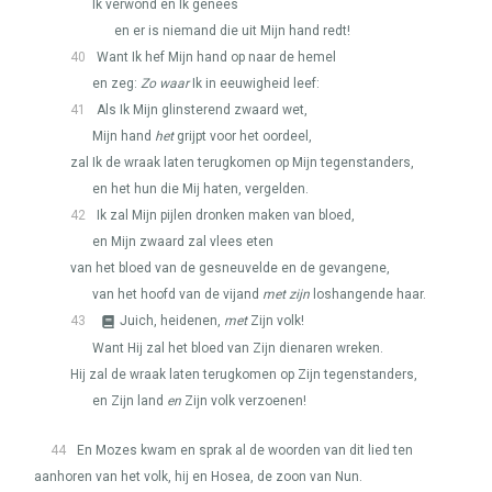
Ik verwond en Ík genees
en er is niemand die uit Mijn hand redt!
40
Want Ik hef Mijn hand op naar de hemel
en zeg:
Zo waar
Ik in eeuwigheid leef:
41
Als Ik Mijn glinsterend zwaard wet,
Mijn hand
het
grijpt voor het oordeel,
zal Ik de wraak laten terugkomen op Mijn tegenstanders,
en het hun die Mij haten, vergelden.
42
Ik zal Mijn pijlen dronken maken van bloed,
en Mijn zwaard zal vlees eten
van het bloed van de gesneuvelde en de gevangene,
van het hoofd van de vijand
met zijn
loshangende haar.
43
Juich, heidenen,
met
Zijn volk!
Want Hij zal het bloed van Zijn dienaren wreken.
Hij zal de wraak laten terugkomen op Zijn tegenstanders,
en Zijn land
en
Zijn volk verzoenen!
44
En Mozes kwam en sprak al de woorden van dit lied ten
aanhoren van het volk, hij en Hosea, de zoon van Nun.