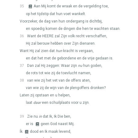
35
Aan Mij komt de wraak en de vergelding toe,
op het tijdstip dat hun voet wankelt.
Voorzeker, de dag van hun ondergang is dichtbij,
en spoedig komen de dingen die hen te wachten staan.
36
Want de
HEERE
zal Zijn volk recht verschaffen,
Hij zal berouw hebben over Zijn dienaren.
Want Hij zal zien dat
hun
kracht is vergaan,
en dat het met de gebondene en de vrije gedaan is.
37
Dan zal Hij zeggen: Waar zijn
nu
hun goden,
de rots tot wie zij de toevlucht namen,
38
van wie zij het vet van de offers aten,
van wie zij de wijn van de plengoffers dronken?
Laten zij opstaan en u helpen,
laat
daar
een schuilplaats voor u zijn.
39
Zie nu
in
dat Ik, Ik Die ben,
er is
geen God naast Mij.
Ík
dood en Ik maak levend,