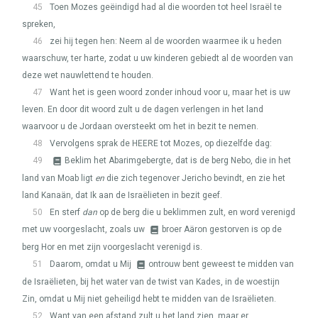
45
Toen Mozes geëindigd had al die woorden tot heel Israël te
spreken,
46
zei hij tegen hen: Neem al de woorden waarmee ik u heden
waarschuw, ter harte, zodat u uw kinderen gebiedt al de woorden van
deze wet nauwlettend te houden.
47
Want het is geen woord zonder inhoud voor u, maar het is uw
leven. En door dit woord zult u de dagen verlengen in het land
waarvoor u de Jordaan oversteekt om het in bezit te nemen.
48
Vervolgens sprak de
HEERE
tot Mozes, op diezelfde dag:
49
Beklim het Abarimgebergte, dat is de berg Nebo, die in het
land van Moab ligt
en
die zich tegenover Jericho bevindt, en zie het
land Kanaän, dat Ik aan de Israëlieten in bezit geef.
50
En sterf
dan
op de berg die u beklimmen zult, en word verenigd
met uw voorgeslacht, zoals uw
broer Aäron gestorven is op de
berg Hor en met zijn voorgeslacht verenigd is.
51
Daarom, omdat u Mij
ontrouw bent geweest te midden van
de Israëlieten, bij het water van de twist van Kades, in de woestijn
Zin, omdat u Mij niet geheiligd hebt te midden van de Israëlieten.
52
Want van een afstand zult u het land zien, maar er