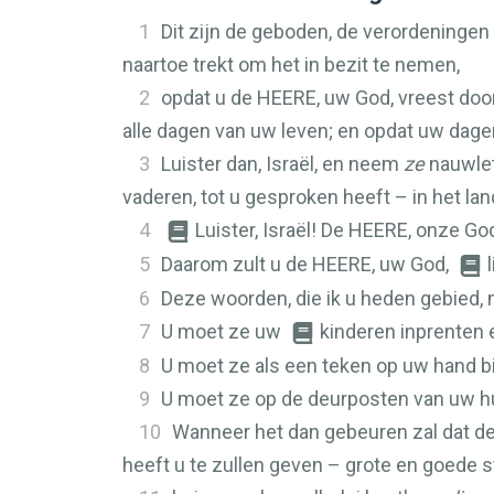
1
Dit zijn de geboden, de verordeningen
naartoe trekt om het in bezit te nemen,
2
opdat u de
HEERE
, uw God, vreest door
alle dagen van uw leven; en opdat uw dag
3
Luister dan, Israël, en neem
ze
nauwlet
vaderen, tot u gesproken heeft – in het lan
4
Luister, Israël! De
HEERE
, onze Go
5
Daarom zult u de
HEERE
, uw God,
6
Deze woorden, die ik u heden gebied, m
7
U moet ze uw
kinderen inprenten e
8
U moet ze als een teken op uw hand 
9
U moet ze op de deurposten van uw hu
10
Wanneer het dan gebeuren zal dat d
heeft u te zullen geven – grote en goede s