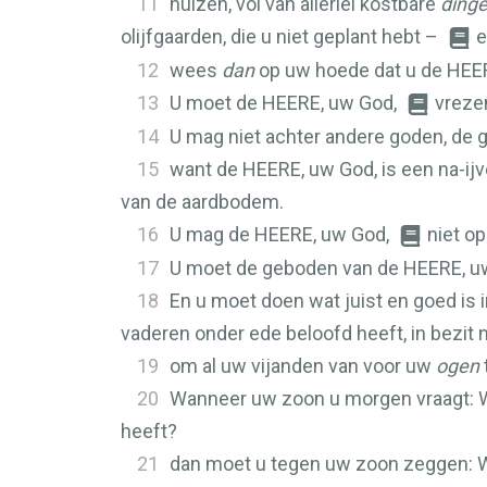
11
huizen, vol van allerlei kostbare
ding
olijfgaarden, die u niet geplant hebt –
e
12
wees
dan
op uw hoede dat u de
HEE
13
U moet de
HEERE
, uw God,
vreze
14
U mag niet achter andere goden, de g
15
want de
HEERE
, uw God, is een na-i
van de aardbodem.
16
U mag de
HEERE
, uw God,
niet op
17
U moet de geboden van de
HEERE
, 
18
En u moet doen wat juist en goed is 
vaderen onder ede beloofd heeft, in bezit 
19
om al uw vijanden van voor uw
ogen
20
Wanneer uw zoon u morgen vraagt: Wa
heeft?
21
dan moet u tegen uw zoon zeggen: Wi