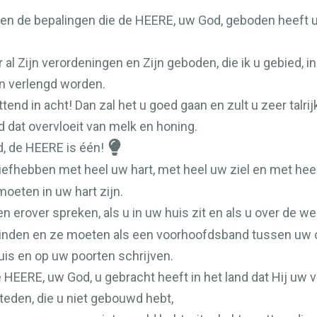
 en de bepalingen die de
HEERE
, uw God, geboden heeft u
 al Zijn verordeningen en Zijn geboden, die ik u gebied, i
en verlengd worden.
tend in acht! Dan zal het u goed gaan en zult u zeer talr
d dat overvloeit van melk en honing.
d, de
HEERE
is één!
liefhebben met heel uw hart, met heel uw ziel en met hee
oeten in uw hart zijn.
n erover spreken, als u in uw huis zit en als u over de weg
binden en ze moeten als een voorhoofdsband tussen uw o
is en op uw poorten schrijven.
e
HEERE
, uw God, u gebracht heeft in het land dat Hij u
teden, die u niet gebouwd hebt,