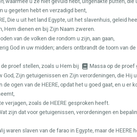
en
, waarmee u ze niet gevuld hebt, uitgehakte putten, die 
n u gegeten hebt en verzadigd bent,
RE
, Die u uit het land Egypte, uit het slavenhuis, geleid hee
n, Hem dienen en bij Zijn Naam zweren.
oden van de volken die rondom u zijn, aan gaan,
jverig God in uw midden; anders ontbrandt de toorn van de
 de proef stellen, zoals u Hem bij
Massa op de proef 
uw God, Zijn getuigenissen en Zijn verordeningen, die Hi
in de ogen van de
HEERE
, opdat het u goed gaat, en u er 
neemt,
te verjagen, zoals de
HEERE
gesproken heeft.
t zijn dat voor getuigenissen, verordeningen en bepali
j waren slaven van de farao in Egypte, maar de
HEERE
h