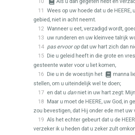
10
Als u dan gegeten hebt en verzad
11
Wees op uw hoede dat u de
HEERE
,
gebied, niet in acht neemt.
12
Wanneer u eet, verzadigd wordt, go
13
uw runderen en uw kleinvee talrijk 
14
pas ervoor op
dat uw hart zich dan ni
15
Die u geleid heeft in die grote en v
gesteente water voor u liet komen,
16
Die u in de woestijn het
manna li
stellen, om u uiteindelijk wel te doen;
17
en dat u
dan
niet in uw hart zegt: Mij
18
Maar u moet de
HEERE
, uw God, in g
zou bevestigen, dat Hij onder ede met uw 
19
Als het echter gebeurt dat u de
HEER
verzeker ik u heden dat u zeker zult omk