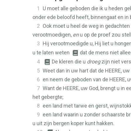
1
U moet alle geboden die ik u heden geb
onder ede beloofd heeft, binnengaat en in 
2
Ook moet u heel de weg in gedachte
verootmoedigen,
en
u op de proef zou stel
3
Hij verootmoedigde u, Hij liet u hongerl
u te laten weten
dat de mens niet allee
4
De kleren die u
droeg
zijn niet ver
5
Weet dan in uw hart dat de
HEERE
, uw
6
en neem de geboden van de
HEERE
, 
7
Want de
HEERE
, uw God, brengt u in 
het gebergte;
8
een land met tarwe en gerst, wijnstok
9
een land waarin u zonder schaarste bro
u uit zijn bergen koper kunt hakken.