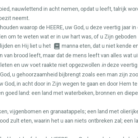
ied, nauwlettend in acht nemen, opdat u leeft, talrijk wor
bezit neemt.
n houden waarop de
HEERE
, uw God, u deze veertig jaar in
len om te weten wat er in uw hart was, of u Zijn geboden 
ijden en Hij liet u het
manna eten, dat u niet kende e
n van brood leeft, maar dat de mens leeft van alles wat 
sleten en uw voet raakte niet opgezwollen
in
deze veertig 
 God, u gehoorzaamheid bijbrengt zoals een man zijn zo
uw God, in acht door in Zijn wegen te gaan en door Hem te
een goed land: een land met waterbeken, bronnen en diepe 
ken, vijgenbomen en granaatappels; een land met olierijk
od zult eten, waarin het u aan niets ontbreken zal; een l