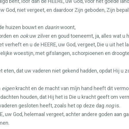
igd bent, loof dan de
HEERE
, uw God, voor het goede land
 uw God, niet vergeet, en daardoor Zijn geboden, Zijn bepa
ede huizen bouwt en
daarin
woont,
worden en
ook
uw zilver en goud toeneemt, ja, alles wat u he
et verheft en u de
HEERE
, uw God, vergeet, Die u uit het l
reselijke woestijn, met gifslangen, schorpioenen en droog
et eten, dat uw vaderen niet gekend hadden, opdat Hij u 
n
eigen
kracht en de macht van míjn hand heeft dit vermo
edachten houden, dat Hij het is Die u kracht geeft om ve
vaderen gesloten heeft, zoals het op deze dag
nog
is.
E
, uw God, helemaal vergeet, achter andere goden aan gaa
omen.