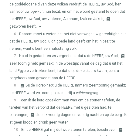
de goddeloosheid van deze volken verdrijft de
HEERE
, uw God, hen
van voor uw
ogen
uit hun bezit, en om het woord gestand te doen dat
de
HEERE
, uw God, uw vaderen, Abraham, Izak en Jakob,
gezworen heeft.
6
Daarom moet u weten dat het niet vanwege uw gerechtigheid is
dat de
HEERE
, uw God, u dit goede land geeft om het in bezit te
nemen, want u bent een halsstarrig volk.
7
Houd in gedachten
en
vergeet niet dat u de
HEERE
, uw God,
zeer toornig hebt gemaakt in de woestijn: vanaf de dag dat u uit het
land Egypte vertrokken bent, totdat u op deze plaats kwam, bent u
ongehoorzaam geweest aan de
HEERE
.
8
Bij de Horeb hebt u de
HEERE
immers zeer toornig gemaakt;
de
HEERE
werd
zo
toornig op u dat Hij u
wilde
wegvagen.
9
Toen ik de berg opgeklommen was om de stenen tafelen, de
tafelen van het verbond dat de
HEERE
met u gesloten had, te
ontvangen,
bleef ik veertig dagen en veertig nachten op de berg. Ik
at geen brood en dronk geen water.
10
En de
HEERE
gaf mij de twee stenen tafelen, beschreven