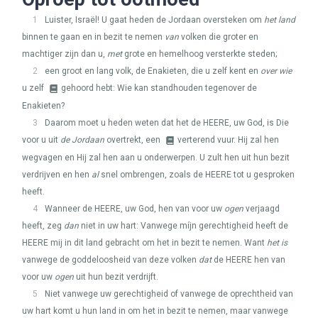
1
Luister, Israël! U gaat heden de Jordaan oversteken om
het land
binnen te gaan en in bezit te nemen
van
volken die groter en
machtiger zijn dan u,
met
grote en hemelhoog versterkte steden;
2
een groot en lang volk, de Enakieten, die u zelf kent en
over wie
u zelf
gehoord hebt: Wie kan standhouden tegenover de
Enakieten?
3
Daarom moet u heden weten dat het de
HEERE
, uw God, is Die
voor u uit
de Jordaan
overtrekt, een
verterend vuur. Hij zal hen
wegvagen en Hij zal hen aan u onderwerpen. U zult hen uit hun bezit
verdrijven en hen
al
snel ombrengen, zoals de
HEERE
tot u gesproken
heeft.
4
Wanneer de
HEERE
, uw God, hen van voor uw
ogen
verjaagd
heeft, zeg
dan
niet in uw hart: Vanwege míjn gerechtigheid heeft de
HEERE
mij in dit land gebracht om het in bezit te nemen. Want
het is
vanwege de goddeloosheid van deze volken
dat
de
HEERE
hen van
voor uw
ogen
uit hun bezit verdrijft.
5
Niet vanwege uw gerechtigheid of vanwege de oprechtheid van
uw hart komt u hun land in om het in bezit te nemen, maar vanwege