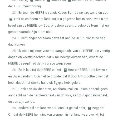
de
HEERE
zeer toornig.
23
En toen de
HEERE
u vanuit Kades-Barnea
op weg
zond en zei:
Trek op en neem het land dat Ik u gegeven heb in bezit, was u het
bevel van de
HEERE
, uw God, ongehoorzaam: u geloofde Hem niet en
gehoorzaamde Zijn stem niet.
24
U bent ongehoorzaam geweest aan de
HEERE
vanaf de dag
dat ik u ken.
25
Ik wierp mij neer voor het aangezicht van de
HEERE
, die veertig
dagen en veertig nachten dat ik mij neergeworpen had, omdat de
HEERE
gezegd had dat Hij u zou wegvagen.
26
En ik bad tot de
HEERE
en zei:
Heere
HEERE
, richt Uw volk
en Uw eigendom
toch
niet te gronde, dat U door Uw grootheid verlost
hebt, dat U met sterke hand uit Egypte hebt geleid.
27
Denk aan Uw dienaren, Abraham, Izak en Jakob; schenk geen
aandacht aan de hardleersheid van dit volk, aan zijn goddeloosheid,
en aan zijn zonde;
28
anders zal het land waar U ons uit geleid hebt,
zeggen:
Omdat de
HEERE
hen niet kon brengen in het land waarover Hij tot