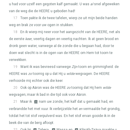
u had voor uzelf een gegoten kalf gemaakt. U was
al
snel afgeweken
van de weg die de
HEERE
u geboden had!
17
Toen pakte ik de twee tafelen, wierp ze uit mijn beide handen
weg en brak ze voor uw ogen in stukken.
18
En ik wierp mij neer voor het aangezicht van de
HEERE
, net als
de eerste
keer
, veertig dagen en veertig nachten. Ik at geen brood en
dronk geen water, vanwege al de zonde die u begaan had, door te
doen wat slecht is in de ogen van de
HEERE
om Hem tot toorn te
verwekken.
19
Want ik was bevreesd vanwege
Zijn
toorn en grimmigheid: de
HEERE
was
zo
toornig op u dat Hij u
wilde
wegvagen. De
HEERE
verhoorde mij echter ook die keer.
20
Ook op Aäron was de
HEERE
zo
toornig dat Hij hem
wilde
wegvagen; maar ik bad in die tijd ook voor Aäron.
21
Maar ik
nam uw zonde, het kalf dat u gemaakt had, en
verbrandde het met vuur. Ik verbrijzelde het
en
vermaalde het grondig,
totdat het tot stof verpulverd was. En het stof ervan gooide ik in de
beek die van de berg afloopt.
22
Ook bij
Tabera,
Massa en
Kibroth-Taäva maakte u