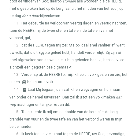
door de vinger van God; daarop
stonden
alle woorden die de
HEERE
met u gesproken had op de berg, vanuit het midden van het vuur, op
de dag
dat u daar
bijeenkwam.
11
Het gebeurde na verloop van veertig dagen en veertig nachten,
toen de
HEERE
mij de twee stenen tafelen, de tafelen van het
verbond, gaf,
12
dat de
HEERE
tegen mij zei: Sta op, daal snel vanhier af, want
uw volk, dat u uit Egypte geleid hebt, handelt verderfelijk. Zij zijn
al
snel afgeweken van de weg die Ik hun geboden had: zij hebben voor
zichzelf een gegoten beeld gemaakt.
13
Verder sprak de
HEERE
tot mij: Ik heb dit volk gezien en zie, het
is een
halsstarrig volk.
14
Laat Mij begaan, dan zal Ik hen wegvagen en hun naam
van onder de hemel uitwissen. Dan zal Ik u tot een volk maken
dat
nog
machtiger en talrijker
is
dan dit.
15
Toen keerde ik mij om en daalde van de berg af – de berg
brandde van vuur en de twee tafelen van het verbond waren in mijn
beide handen.
16
Ik keek toe en zie: u had tegen de
HEERE
, uw God, gezondigd;