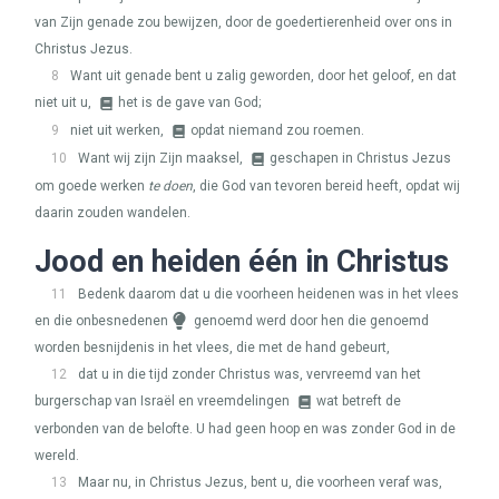
van Zijn genade zou bewijzen, door de goedertierenheid over ons in
Christus Jezus.
8
Want uit genade bent u zalig geworden, door het geloof, en dat
niet uit u,
het is de gave van God;
9
niet uit werken,
opdat niemand zou roemen.
10
Want wij zijn Zijn maaksel,
geschapen in Christus Jezus
om goede werken
te doen
, die God van tevoren bereid heeft, opdat wij
daarin zouden wandelen.
Jood en heiden één in Christus
11
Bedenk daarom dat u die voorheen heidenen was in het vlees
en die onbesnedenen
genoemd werd door hen die genoemd
worden besnijdenis in het vlees, die met de hand gebeurt,
12
dat u in die tijd zonder Christus was, vervreemd van het
burgerschap van Israël en vreemdelingen
wat betreft de
verbonden van de belofte. U had geen hoop en was zonder God in de
wereld.
13
Maar nu, in Christus Jezus, bent u, die voorheen veraf was,