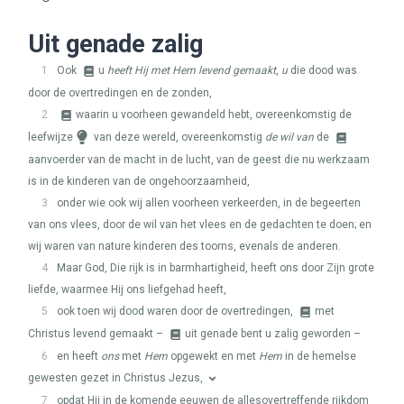
Uit genade zalig
1
Ook
u
heeft Hij met Hem levend gemaakt
,
u
die dood was
door de overtredingen en de zonden,
2
waarin u voorheen gewandeld hebt, overeenkomstig de
leefwijze
van deze wereld, overeenkomstig
de wil van
de
aanvoerder van de macht in de lucht, van de geest die nu werkzaam
is in de kinderen van de ongehoorzaamheid,
3
onder wie ook wij allen voorheen verkeerden, in de begeerten
van ons vlees, door de wil van het vlees en de gedachten te doen; en
wij waren van nature kinderen des toorns, evenals de anderen.
4
Maar God, Die rijk is in barmhartigheid, heeft ons door Zijn grote
liefde, waarmee Hij ons liefgehad heeft,
5
ook toen wij dood waren door de overtredingen,
met
Christus levend gemaakt –
uit genade bent u zalig geworden –
6
en heeft
ons
met
Hem
opgewekt en met
Hem
in de hemelse
gewesten gezet in Christus Jezus,
7
opdat Hij in de komende eeuwen de allesovertreffende rijkdom