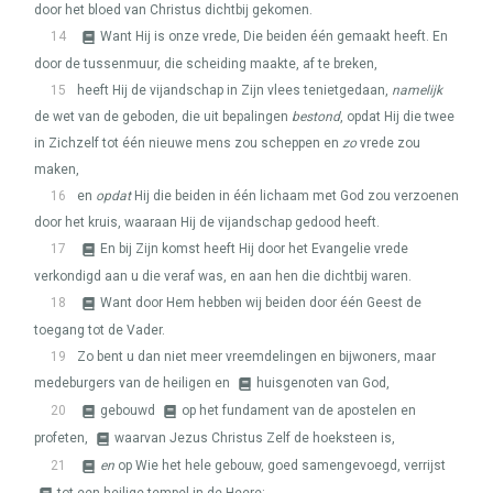
door het bloed van Christus dichtbij gekomen.
14
Want Hij is onze vrede, Die beiden één gemaakt heeft. En
door de tussenmuur, die scheiding maakte, af te breken,
15
heeft Hij de vijandschap in Zijn vlees tenietgedaan,
namelijk
de wet van de geboden, die uit bepalingen
bestond
, opdat Hij die twee
in Zichzelf tot één nieuwe mens zou scheppen en
zo
vrede zou
maken,
16
en
opdat
Hij die beiden in één lichaam met God zou verzoenen
door het kruis, waaraan Hij de vijandschap gedood heeft.
17
En bij Zijn komst heeft Hij door het Evangelie vrede
verkondigd aan u die veraf was, en aan hen die dichtbij waren.
18
Want door Hem hebben wij beiden door één Geest de
toegang tot de Vader.
19
Zo bent u dan niet meer vreemdelingen en bijwoners, maar
medeburgers van de heiligen en
huisgenoten van God,
20
gebouwd
op het fundament van de apostelen en
profeten,
waarvan Jezus Christus Zelf de hoeksteen is,
21
en
op Wie het hele gebouw, goed samengevoegd, verrijst