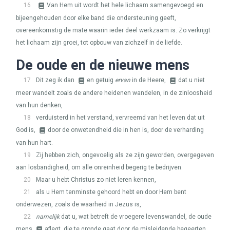
16
Van Hem uit wordt het hele lichaam samengevoegd en
bijeengehouden door elke band die ondersteuning geeft,
overeenkomstig de mate waarin ieder deel werkzaam is. Zo verkrijgt
het lichaam zijn groei, tot opbouw van zichzelf in de liefde.
De oude en de nieuwe mens
17
Dit zeg ik dan
en getuig
ervan
in de Heere,
dat u niet
meer wandelt zoals de andere heidenen wandelen, in de zinloosheid
van hun denken,
18
verduisterd in het verstand, vervreemd van het leven dat uit
God is,
door de onwetendheid die in hen is, door de verharding
van hun hart.
19
Zij hebben zich, ongevoelig als ze zijn geworden, overgegeven
aan losbandigheid, om alle onreinheid begerig te bedrijven.
20
Maar u hebt Christus zo niet leren kennen,
21
als u Hem tenminste gehoord hebt en door Hem bent
onderwezen, zoals de waarheid in Jezus is,
22
namelijk
dat u, wat betreft de vroegere levenswandel, de oude
mens
aflegt, die te gronde gaat door de misleidende begeerten,