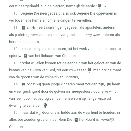
eerst neergedaald is in de diepten, namelijk de aarde?
10
Degene Die neergedaald is, is ook Degene Die opgevaren is
ver boven alle hemelen om alle dingen te vervullen.
11
En Hij heeft sommigen gegeven als apostelen, anderen
als profeten,
weer
anderen als evangelisten en
nog weer
anderen als
herders en leraars,
12
om de heiligen toe te rusten, tot het werk van dienstbetoon, tot
opbouw
van het lichaam van Christus,
13
totdat wij allen komen tot de eenheid van het geloof en van de
kennis van de Zoon van God, tot een volwassen
man, tot de maat
van de grootte van de volheid van Christus,
14
opdat wij geen jonge kinderen meer zouden zijn,
heen
en weer geslingerd door de golven en meegesleurd door elke wind
van leer, door het bedrog van de mensen om op listige wijze tot
dwaling te verleiden,
15
maar dat wij, door ons in liefde aan de waarheid te houden, in
alles toe zouden groeien naar Hem Die
het Hoofd is,
namelijk
Christus.