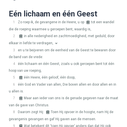
Eén lichaam en één Geest
1
Zo roep ik, de gevangene in de Heere, u op
tot een wandel
die de roeping waarmee u geroepen bent, waardig is,
2
in alle nederigheid en zachtmoedigheid, met geduld, door
elkaar in liefde te verdragen,
3
en u te beijveren om de eenheid van de Geest te bewaren door
de band van de vrede:
4
één lichaam en één Geest, zoals u ook geroepen bent tot één
hoop van uw roeping,
5
één Heere, één geloof, één doop,
6
één God en Vader van allen, Die boven allen en door allen en in
u allen is.
7
Maar aan ieder van ons is de genade gegeven naar de maat
van de gave van Christus.
8
Daarom zegt Hij:
Toen Hij opvoer in de hoogte, nam Hij de
gevangenis gevangen en gaf Hij gaven aan de mensen.
9
Wat betekent dit ‘toen Hij opvoer’ anders dan dat Hij ook