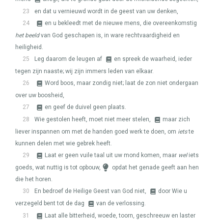
23
en dat u vernieuwd wordt in de geest van uw denken,
24
en u bekleedt met de nieuwe mens, die overeenkomstig
het beeld
van God geschapen is, in ware rechtvaardigheid en
heiligheid.
25
Leg daarom de leugen af
en spreek de waarheid, ieder
tegen zijn naaste; wij zijn immers leden van elkaar.
26
Word boos, maar zondig niet; laat de zon niet ondergaan
over uw boosheid,
27
en geef de duivel geen plaats.
28
Wie gestolen heeft, moet niet meer stelen,
maar zich
liever inspannen om met de handen goed werk te doen, om
iets
te
kunnen delen met wie gebrek heeft.
29
Laat er geen vuile taal uit uw mond komen, maar
wel
iets
goeds, wat nuttig is tot opbouw,
opdat het genade geeft aan hen
die het horen.
30
En bedroef de Heilige Geest van God niet,
door Wie u
verzegeld bent tot de dag
van de verlossing.
31
Laat alle bitterheid, woede, toorn, geschreeuw en laster