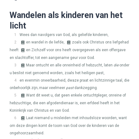
Wandelen als kinderen van het
licht
1
Wees dan navolgers van God, als geliefde kinderen,
2
en wandel in de liefde,
zoals ook Christus ons liefgehad
heeft
en Zichzelf voor ons heeft overgegeven als een offergave
en slachtoffer, tot een aangename geur voor God.
3
Maar ontucht en alle onreinheid of hebzucht, laten
die
onder
u beslist niet genoemd worden, zoals het heiligen past,
4
en evenmin oneerbaarheid, dwaze praat en lichtzinnige taal, die
onbehoorlijk zijn; maar veelmeer
past
dankzegging.
5
Want dit weet u, dat geen enkele ontuchtpleger, onreine of
hebzuchtige, die een afgodendienaar is, een erfdeel heeft in het
Koninkrijk van Christus en van God.
6
Laat niemand u misleiden met inhoudsloze woorden, want
om deze dingen komt de toorn van God over de kinderen van de
ongehoorzaamheid.