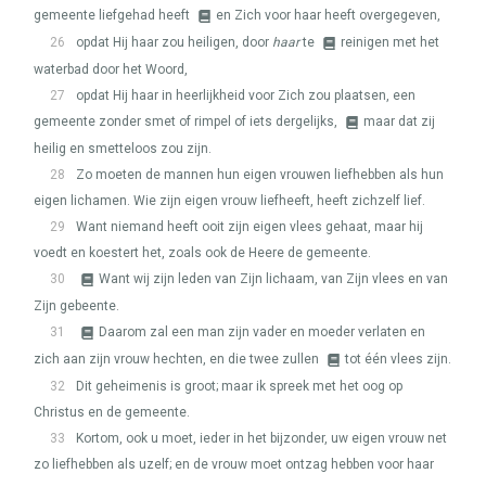
gemeente liefgehad heeft
en Zich voor haar heeft overgegeven,
26
opdat Hij haar zou heiligen, door
haar
te
reinigen met het
waterbad door het Woord,
27
opdat Hij haar in heerlijkheid voor Zich zou plaatsen, een
gemeente zonder smet of rimpel of iets dergelijks,
maar dat zij
heilig en smetteloos zou zijn.
28
Zo moeten de mannen hun eigen vrouwen liefhebben als hun
eigen lichamen. Wie zijn eigen vrouw liefheeft, heeft zichzelf lief.
29
Want niemand heeft ooit zijn eigen vlees gehaat, maar hij
voedt en koestert het, zoals ook de Heere de gemeente.
30
Want wij zijn leden van Zijn lichaam, van Zijn vlees en van
Zijn gebeente.
31
Daarom zal een man zijn vader en moeder verlaten en
zich aan zijn vrouw hechten, en die twee zullen
tot één vlees zijn.
32
Dit geheimenis is groot; maar ik spreek met het oog op
Christus en de gemeente.
33
Kortom, ook u moet, ieder in het bijzonder, uw eigen vrouw net
zo liefhebben als uzelf; en de vrouw moet ontzag hebben voor haar