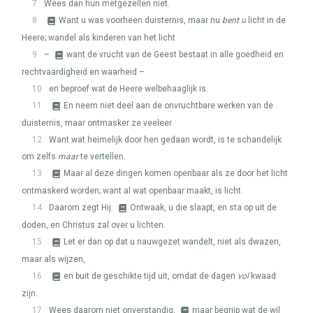
7
Wees dan hun metgezellen niet.
8
Want u was voorheen duisternis, maar nu
bent u
licht in de
Heere; wandel als kinderen van het licht
9
–
want de vrucht van de Geest bestaat in alle goedheid en
rechtvaardigheid en waarheid –
10
en beproef wat de Heere welbehaaglijk is.
11
En neem niet deel aan de onvruchtbare werken van de
duisternis, maar ontmasker ze veeleer.
12
Want wat heimelijk door hen gedaan wordt, is te schandelijk
om zelfs
maar
te vertellen.
13
Maar al deze dingen komen openbaar als ze door het licht
ontmaskerd worden; want al wat openbaar maakt, is licht.
14
Daarom zegt Hij:
Ontwaak, u die slaapt, en sta op uit de
doden, en Christus zal over u lichten.
15
Let er dan op dat u nauwgezet wandelt, niet als dwazen,
maar als wijzen,
16
en buit de geschikte tijd uit, omdat de dagen
vol
kwaad
zijn.
17
Wees daarom niet onverstandig,
maar begrijp wat de wil