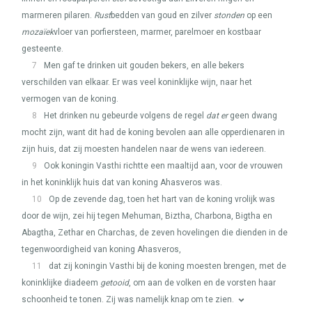
marmeren pilaren.
Rust
bedden van goud en zilver
stonden
op een
mozaïek
vloer van porfiersteen, marmer, parelmoer en kostbaar
gesteente.
7
Men gaf te drinken uit gouden bekers, en alle bekers
verschilden van elkaar. Er was veel koninklijke wijn, naar het
vermogen van de koning.
8
Het drinken nu gebeurde volgens de regel
dat er
geen dwang
mocht zijn, want dit had de koning bevolen aan alle opperdienaren in
zijn huis, dat zij moesten handelen naar de wens van iedereen.
9
Ook koningin Vasthi richtte een maaltijd aan, voor de vrouwen
in het koninklijk huis dat van koning Ahasveros was.
10
Op de zevende dag, toen het hart van de koning vrolijk was
door de wijn, zei hij tegen Mehuman, Biztha, Charbona, Bigtha en
Abagtha, Zethar en Charchas, de zeven hovelingen die dienden in de
tegenwoordigheid van koning Ahasveros,
11
dat zij koningin Vasthi bij de koning moesten brengen, met de
koninklijke diadeem
getooid
, om aan de volken en de vorsten haar
schoonheid te tonen. Zij was namelijk knap om te zien.