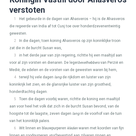
verstoten
1
Het gebeurde in de dagen van Ahasveros – hij is de Ahasveros
die regeerde van India af tot Cusj toe over honderdzevenentwintig
gewesten.
2
In die dagen, toen koning Ahasveros op zijn koninklijke troon
zat die in de burcht Susan was,
3
in het derde jaar van zijn regering, richtte hij een maaltijd aan
voor al zijn vorsten en dienaren. De leger
bevelhebbers
van Perzië en
Medië, de edelen en de vorsten van de gewesten waren bij hem,
4
terwijl hij vele dagen
lang
de rijkdom en luister van zijn
koninkrijk liet zien, en de glansrijke luister van zijn grootheid,
honderdtachtig dagen.
5
Toen die dagen voorbij waren, richtte de koning een maaltijd
aan voor heel het volk dat zich in de burcht Susan bevond, van de
hoogste tot de laagste, zeven dagen
lang
in de voorhof van de tuin
van het koninklijk paleis.
6
Wit linnen en blauwpurperen
kleden
waren met koorden van fijn
linnen en roodpurperen
stof
bevestigd aan zilveren ringen en