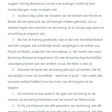
zeggen: Koning Ahasveros zei dat men koningin Vasthi bij hem
moest brengen, maar ze kwam niet.
18
Op deze dag zullen de vrouwen van de vorsten van Perzië en
Medië die het antwoord van de koningin hebben gehoord,
ook zo
spreken tegen alle oversten van de koning, en er zal genoeg
reden tot
verachting en ergernis zijn.
19
Als het de koning goeddunkt, laat er dan een koninklijk besluit
van hem uitgaan dat schriftelijk wordt vastgelegd in de wetten van
Perzië en Medië, zodat het niet herroepbaar is, dat Vasthi niet meer
bij koning Ahasveros mag komen. En laat de koning haar koninklijke
waardigheid
geven aan een andere
vrouw
, die beter is dan zij.
20
Wanneer dit bevel van de koning gehoord zal worden, dat hij
uitvaardigt in heel zijn koninkrijk – want het is groot – dan zullen alle
vrouwen eerbied hebben voor hun man, van de hoogste tot de
laagste.
21
Dit voorstel nu was goed in de ogen van de koning en de
vorsten, en de koning handelde naar het woord van Memuchan.
22
En hij zond brieven aan alle gewesten van de koning, aan elk
gewest in zijn
eigen
schrift en naar elk volk in zijn
eigen
taal, dat elke