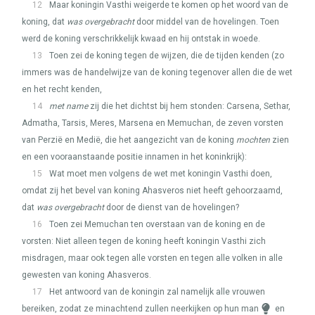
12
Maar koningin Vasthi weigerde te komen op het woord van de
koning, dat
was overgebracht
door middel van de hovelingen. Toen
werd de koning verschrikkelijk kwaad en hij ontstak in woede.
13
Toen zei de koning tegen de wijzen, die de tijden kenden (zo
immers was de handelwijze van de koning tegenover allen die de wet
en het recht kenden,
14
met name
zij die het dichtst bij hem stonden: Carsena, Sethar,
Admatha, Tarsis, Meres, Marsena en Memuchan, de zeven vorsten
van Perzië en Medië, die het aangezicht van de koning
mochten
zien
en een vooraanstaande positie innamen in het koninkrijk):
15
Wat moet men volgens de wet met koningin Vasthi doen,
omdat zij het bevel van koning Ahasveros niet heeft gehoorzaamd,
dat
was overgebracht
door de dienst van de hovelingen?
16
Toen zei Memuchan ten overstaan van de koning en de
vorsten: Niet alleen tegen de koning heeft koningin Vasthi zich
misdragen, maar ook tegen alle vorsten en tegen alle volken in alle
gewesten van koning Ahasveros.
17
Het antwoord van de koningin zal namelijk alle vrouwen
bereiken, zodat ze minachtend zullen neerkijken op hun man
en