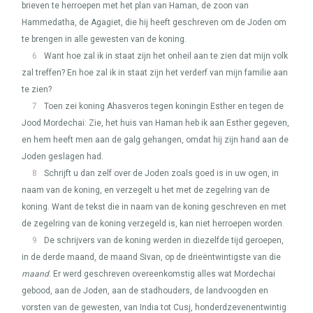
brieven te herroepen met het plan van Haman, de zoon van
Hammedatha, de Agagiet, die hij heeft geschreven om de Joden om
te brengen in alle gewesten van de koning.
6
Want hoe zal ik in staat zijn het onheil aan te zien dat mijn volk
zal treffen? En hoe zal ik in staat zijn het verderf van mijn familie aan
te zien?
7
Toen zei koning Ahasveros tegen koningin Esther en tegen de
Jood Mordechai: Zie, het huis van Haman heb ik aan Esther gegeven,
en hem heeft men aan de galg gehangen, omdat hij zijn hand aan de
Joden geslagen had.
8
Schrijft u dan zelf over de Joden zoals goed is in uw ogen, in
naam van de koning, en verzegelt u het met de zegelring van de
koning. Want de tekst die in naam van de koning geschreven en met
de zegelring van de koning verzegeld is, kan niet herroepen worden.
9
De schrijvers van de koning werden in diezelfde tijd geroepen,
in de derde maand, de maand Sivan, op de drieëntwintigste van die
maand
. Er werd geschreven overeenkomstig alles wat Mordechai
gebood, aan de Joden, aan de stadhouders, de landvoogden en
vorsten van de gewesten, van India tot Cusj, honderdzevenentwintig