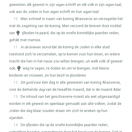
gewesten; elk gewest in zijn
eigen
schrift en elk volk in zijn
eigen
taal,
ook aan de Joden in hun
eigen
schrift en hun
eigen
taal.
10
Men schreef in naam van koning Ahasveros en verzegelde het
met de zegelring van de koning. Men verzond de brieven door middel
van
ijlboden te paard, die op de snelle koninklijke paarden reden,
gefokt met merries.
11
In de brieven stond
dat de koning de Joden in elke stad
toestond zich te verzamelen, op te komen voor hun leven, en iedere
macht die hen in het nauw zou willen brengen, uit welk volk of gewest
ook,
weg te vagen, te doden en om te brengen, met kleine
kinderen en vrouwen, en hun bezit te plunderen.
12
Dit gold
voor één dag in alle gewesten van koning Ahasveros,
voor de dertiende
dag
van de twaalfde maand, dat is de maand Adar.
13
De inhoud van het geschrevene moest als wet uitgevaardigd
worden in elk gewest en openbaar gemaakt aan alle volken, zodat de
Joden die dag klaar zouden staan om zich te wreken op hun
vijanden.
14
De ijlboden die op de snelle koninklijke paarden reden,