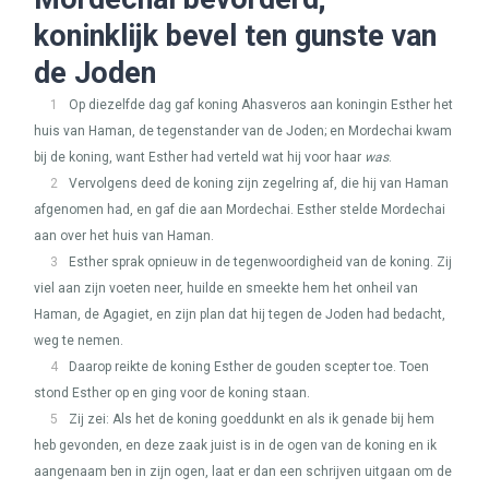
koninklijk bevel ten gunste van
de Joden
1
Op diezelfde dag gaf koning Ahasveros aan koningin Esther het
huis van Haman, de tegenstander van de Joden; en Mordechai kwam
bij de koning, want Esther had verteld wat hij voor haar
was
.
2
Vervolgens deed de koning zijn zegelring af, die hij van Haman
afgenomen had, en gaf die aan Mordechai. Esther stelde Mordechai
aan over het huis van Haman.
3
Esther sprak opnieuw in de tegenwoordigheid van de koning. Zij
viel aan zijn voeten neer, huilde en smeekte hem het onheil van
Haman, de Agagiet, en zijn plan dat hij tegen de Joden had bedacht,
weg te nemen.
4
Daarop reikte de koning Esther de gouden scepter toe. Toen
stond Esther op en ging voor de koning staan.
5
Zij zei: Als het de koning goeddunkt en als ik genade bij hem
heb gevonden, en deze zaak juist is in de ogen van de koning en ik
aangenaam ben in zijn ogen, laat er dan een schrijven uitgaan om de