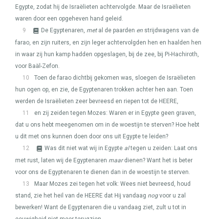
Egypte, zodat hij de Israëlieten achtervolgde. Maar de Israëlieten
waren door een opgeheven hand geleid.
9
De Egyptenaren,
met
al de paarden
en
strijdwagens van de
farao, en zijn ruiters, en zijn leger achtervolgden hen en haalden hen
in waar zij hun kamp hadden opgeslagen, bij de zee, bij Pi-Hachiroth,
voor Baäl-Zefon.
10
Toen de farao dichtbij gekomen was, sloegen de Israëlieten
hun ogen op, en zie, de Egyptenaren trokken achter hen aan. Toen
werden de Israëlieten zeer bevreesd en riepen tot de
HEERE
,
11
en zij zeiden tegen Mozes: Waren er in Egypte geen graven,
dat u ons hebt meegenomen om in de woestijn te sterven? Hoe hebt
u dit met ons kunnen doen door ons uit Egypte te leiden?
12
Was dit niet wat wij in Egypte
al
tegen u zeiden: Laat ons
met rust, laten wij de Egyptenaren
maar
dienen? Want het is beter
voor ons de Egyptenaren te dienen dan in de woestijn te sterven.
13
Maar Mozes zei tegen het volk: Wees niet bevreesd, houd
stand, zie het heil van de
HEERE
dat Hij vandaag
nog
voor u zal
bewerken! Want de Egyptenaren die u vandaag ziet, zult u tot in