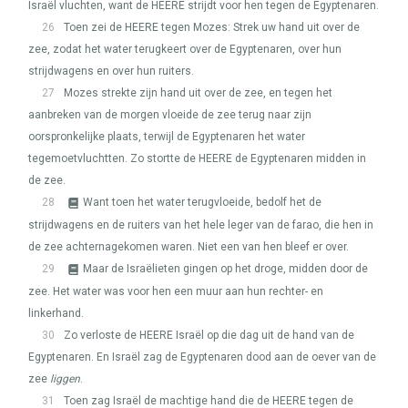
Israël vluchten, want de
HEERE
strijdt voor hen tegen de Egyptenaren.
26
Toen zei de
HEERE
tegen Mozes: Strek uw hand uit over de
zee, zodat het water terugkeert over de Egyptenaren, over hun
strijdwagens en over hun ruiters.
27
Mozes strekte zijn hand uit over de zee, en tegen het
aanbreken van de morgen vloeide de zee terug naar zijn
oorspronkelijke plaats, terwijl de Egyptenaren het water
tegemoetvluchtten. Zo stortte de
HEERE
de Egyptenaren midden in
de zee.
28
Want toen het water terugvloeide, bedolf het de
strijdwagens en de ruiters van het hele leger van de farao, die hen in
de zee achternagekomen waren. Niet een van hen bleef er over.
29
Maar de Israëlieten gingen op het droge, midden door de
zee. Het water was voor hen een muur aan hun rechter- en
linkerhand.
30
Zo verloste de
HEERE
Israël op die dag uit de hand van de
Egyptenaren. En Israël zag de Egyptenaren dood aan de oever van de
zee
liggen
.
31
Toen zag Israël de machtige hand die de
HEERE
tegen de