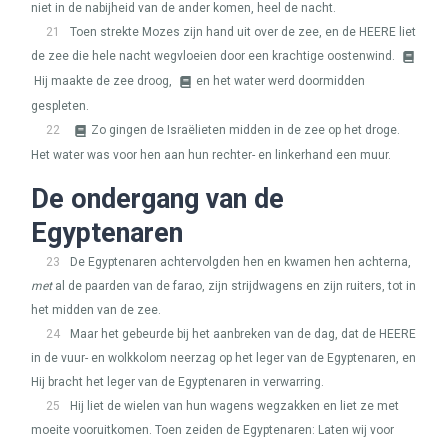
niet in de nabijheid van de ander komen, heel de nacht.
21
Toen strekte Mozes zijn hand uit over de zee, en de
HEERE
liet
de zee die hele nacht wegvloeien door een krachtige oostenwind.
Hij maakte de zee droog,
en het water werd doormidden
gespleten.
22
Zo gingen de Israëlieten midden in de zee op het droge.
Het water was voor hen aan hun rechter- en linkerhand een muur.
De ondergang van de
Egyptenaren
23
De Egyptenaren achtervolgden hen en kwamen hen achterna,
met
al de paarden van de farao, zijn strijdwagens en zijn ruiters, tot in
het midden van de zee.
24
Maar het gebeurde bij het aanbreken van de dag, dat de
HEERE
in de vuur- en wolkkolom neerzag op het leger van de Egyptenaren, en
Hij bracht het leger van de Egyptenaren in verwarring.
25
Hij liet de wielen van hun wagens wegzakken en liet ze met
moeite vooruitkomen. Toen zeiden de Egyptenaren: Laten wij voor