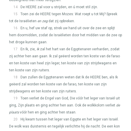
eeuwigheid niet meer terugzien.
14
De
HEERE
zal voor u strijden, en ú moet stil zijn.
15
Toen zei de
HEERE
tegen Mozes: Wat roept u tot Mij? Spreek
tot de Israëlieten
en zeg
dat zij opbreken.
16
En u, hef uw staf op, strek uw hand uit over de zee en splijt
hem doormidden, zodat de Israëlieten door het midden van de zee op
het droge kunnen gaan.
17
En Ik, zie,
Ik
zal het hart van de Egyptenaren verharden, zodat
zij achter hen aan gaan. Ik zal geëerd worden ten koste van de farao
en ten koste van heel zijn leger, ten koste van zijn strijdwagens en
ten koste van zijn ruiters.
18
Dan zullen de Egyptenaren weten dat Ik de
HEERE
ben, als Ik
geëerd zal worden ten koste van de farao, ten koste van zijn
strijdwagens en ten koste van zijn ruiters.
19
Toen verliet de Engel van God, Die vóór het leger van Israël uit
ging, Zijn plaats en ging achter hen aan. Ook de wolkkolom verliet
de
plaats
vóór hen en ging achter hen staan.
20
Hij kwam tussen het leger van Egypte en het leger van Israël.
De wolk was duisternis en tegelijk verlichtte hij de nacht. De een kon