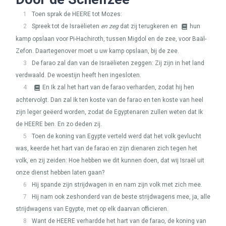
1
Toen sprak de
HEERE
tot Mozes:
2
Spreek tot de Israëlieten
en zeg
dat zij terugkeren en
hun
kamp opslaan voor Pi-Hachiroth, tussen Migdol en de zee, voor Baäl-
Zefon. Daartegenover moet u uw kamp opslaan, bij de zee.
3
De farao zal dan van de Israëlieten zeggen: Zij zijn in het land
verdwaald. De woestijn heeft hen ingesloten.
4
En Ik zal het hart van de farao verharden, zodat hij hen
achtervolgt. Dan zal Ik ten koste van de farao en ten koste van heel
zijn leger geëerd worden, zodat de Egyptenaren zullen weten dat Ik
de
HEERE
ben. En zo deden zij.
5
Toen de koning van Egypte verteld werd dat het volk gevlucht
was, keerde het hart van de farao en zijn dienaren zich tegen het
volk, en zij zeiden: Hoe hebben we dit kunnen doen, dat wij Israël uit
onze dienst hebben laten gaan?
6
Hij spande zijn strijdwagen in en nam zijn volk met zich mee.
7
Hij nam ook zeshonderd van de beste strijdwagens mee, ja, alle
strijdwagens van Egypte, met op elk daarvan officieren.
8
Want de
HEERE
verhardde het hart van de farao, de koning van