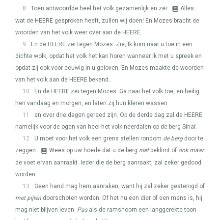
8
Toen antwoordde heel het volk gezamenlijk en zei:
Alles
wat de
HEERE
gesproken heeft, zullen wij doen! En Mozes bracht de
woorden van het volk weer over aan de
HEERE
.
9
En de
HEERE
zei tegen Mozes: Zie, Ik kom naar u toe in een
dichte wolk, opdat het volk het kan horen wanneer Ik met u spreek en
opdat zij ook voor eeuwig in u geloven. En Mozes maakte de woorden
van het volk aan de
HEERE
bekend.
10
En de
HEERE
zei tegen Mozes: Ga naar het volk toe, en heilig
hen vandaag en morgen, en laten zij hun kleren wassen
11
en over drie dagen gereed zijn. Op de derde dag zal de
HEERE
namelijk voor de ogen van heel het volk neerdalen op de berg Sinaï.
12
U moet voor het volk een grens stellen rondom
de berg
door te
zeggen:
Wees op uw hoede dat u de berg
niet
beklimt of
ook maar
de voet ervan aanraakt. Ieder die de berg aanraakt, zal zeker gedood
worden.
13
Geen hand mag hem aanraken, want hij zal zeker gestenigd of
met pijlen
doorschoten worden. Of het nu een dier of een mens is, hij
mag niet blijven leven.
Pas
als de ramshoorn een langgerekte toon