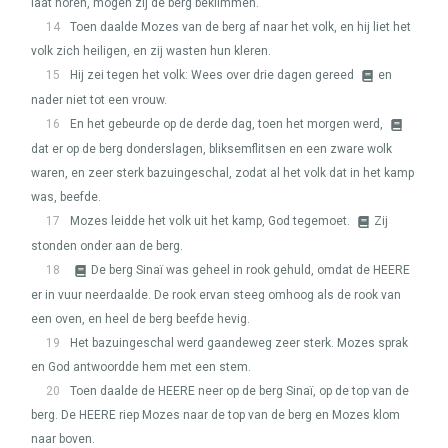
laat horen, mogen zíj de berg beklimmen.
14
Toen daalde Mozes van de berg af naar het volk, en hij liet het
volk zich heiligen, en zij wasten hun kleren.
15
Hij zei tegen het volk: Wees over drie dagen gereed
en
nader niet tot een vrouw.
16
En het gebeurde op de derde dag, toen het morgen werd,
dat er op de berg donderslagen, bliksemflitsen en een zware wolk
waren, en zeer sterk bazuingeschal, zodat al het volk dat in het kamp
was, beefde.
17
Mozes leidde het volk uit het kamp, God tegemoet.
Zij
stonden onder aan de berg.
18
De berg Sinaï was geheel in rook gehuld, omdat de
HEERE
er in vuur neerdaalde. De rook ervan steeg omhoog als de rook van
een oven, en heel de berg beefde hevig.
19
Het bazuingeschal werd gaandeweg zeer sterk. Mozes sprak
en God antwoordde hem met een stem.
20
Toen daalde de
HEERE
neer op de berg Sinaï, op de top van de
berg. De
HEERE
riep Mozes naar de top van de berg en Mozes klom
naar boven.