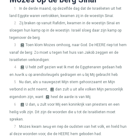
1
In de derde maand, op dezelfde dag dat de Israëlieten uit het
land Egypte waren vertrokken, kwamen zij in de woestijn Sinaï.
2
Zij braken op vanuit Rafidim, kwamen in de woestijn Sinaï en
sloegen hun kamp op in de woestijn. Israël sloeg daar zijn kamp op
tegenover de berg.
3
Toen klom Mozes omhoog, naar God. De
HEERE
riep tot hem
vanaf de berg: Zo moet u tegen het huis van Jakob zeggen en de
Israëlieten verkondigen:
4
U hebt zelf gezien wat Ik met de Egyptenaren gedaan heb
en
hoe
Ik u op arendsvleugels gedragen en u bij Mij gebracht heb.
5
Nu dan, als u nauwgezet Mijn stem gehoorzaamt en Mijn
verbond in acht neemt,
dan zult u uit alle volken Mijn persoonlijk
eigendom zijn, want
heel de aarde is van Mij.
6
U dan, u zult voor Mij een koninkrijk van priesters en een
heilig volk zijn. Dit zijn de woorden die u tot de Israëlieten moet
spreken.
7
Mozes kwam
terug
en riep de oudsten van het volk, en hield hun
al deze woorden voor, die de
HEERE
hem geboden had.