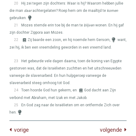
20
Hij zei tegen zijn dochters: Waar is hij? Waarom hebben jullie
die man
daar
achtergelaten? Roep hem om de maaltijd te
komen
gebruiken.
21
Mozes stemde erin toe bij de man te
blijven
wonen. En hij gaf
zijn dochter Zippora aan Mozes.
22
Zij baarde een zoon, en hij noemde hem Gersom,
want,
zei hij, ik ben een vreemdeling geworden in een vreemd land.
23
Het gebeurde vele dagen daarna, toen de koning van Egypte
gestorven was, dat de Israëlieten zuchtten en het uitschreeuwden
vanwege de slavenarbeid. En hun hulpgeroep vanwege de
slavenarbeid steeg omhoog tot God.
24
Toen hoorde God hun gekerm, en
God dacht aan Zijn
verbond met Abraham, met Izak en met Jakob.
25
En God zag naar de Israëlieten om en ontfermde Zich over
hen.
vorige
volgende