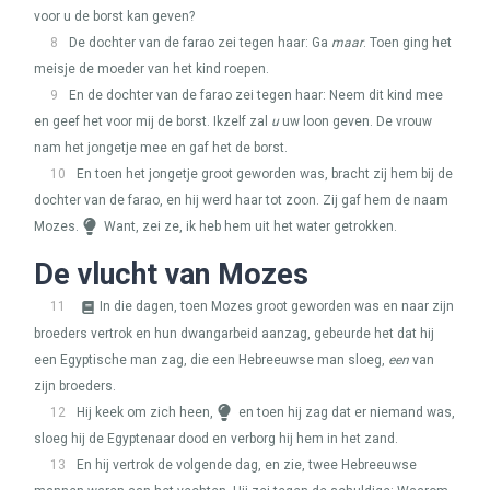
voor u de borst kan geven?
8
De dochter van de farao zei tegen haar: Ga
maar
. Toen ging het
meisje de moeder van het kind roepen.
9
En de dochter van de farao zei tegen haar: Neem dit kind mee
en geef het voor mij de borst. Ikzelf zal
u
uw loon geven. De vrouw
nam het jongetje mee en gaf het de borst.
10
En toen het jongetje groot geworden was, bracht zij hem bij de
dochter van de farao, en hij werd haar tot zoon. Zij gaf hem de naam
Mozes.
Want, zei ze, ik heb hem uit het water getrokken.
De vlucht van Mozes
11
In die dagen, toen Mozes groot geworden was en naar zijn
broeders vertrok en hun dwangarbeid aanzag, gebeurde het dat hij
een Egyptische man zag, die een Hebreeuwse man sloeg,
een
van
zijn broeders.
12
Hij keek om zich heen,
en toen hij zag dat er niemand was,
sloeg hij de Egyptenaar dood en verborg hij hem in het zand.
13
En hij vertrok de volgende dag, en zie, twee Hebreeuwse