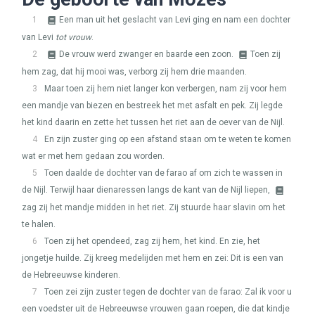
1
Een man uit het geslacht van Levi ging en nam een dochter
van Levi
tot vrouw
.
2
De vrouw werd zwanger en baarde een zoon.
Toen zij
hem zag, dat hij mooi was, verborg zij hem drie maanden.
3
Maar toen zij hem niet langer kon verbergen, nam zij voor hem
een mandje van biezen en bestreek het met asfalt en pek. Zij legde
het kind daarin en zette het tussen het riet aan de oever van de Nijl.
4
En zijn zuster ging op een afstand staan om te weten te komen
wat er met hem gedaan zou worden.
5
Toen daalde de dochter van de farao af om zich te wassen in
de Nijl. Terwijl haar dienaressen langs de kant van de Nijl liepen,
zag zij het mandje midden in het riet. Zij stuurde haar slavin om het
te halen.
6
Toen zij het opendeed, zag zij hem, het kind. En zie, het
jongetje huilde. Zij kreeg medelijden met hem en zei: Dit is een van
de Hebreeuwse kinderen.
7
Toen zei zijn zuster tegen de dochter van de farao: Zal ik voor u
een voedster uit de Hebreeuwse vrouwen gaan roepen, die dat kindje