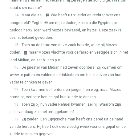
mannen waren aan het vechten. Hij zei tegen de schuldige: Waarom
slaat u uw naaste?
14
Maar die zei:
Wie heeft u tot leider en rechter over ons
aangesteld? Zegt u
dit
om mij te doden, zoals u die Egyptenaar
gedood hebt? Toen werd Mozes bevreesd, en hij zei: Deze zaak is
beslist bekend geworden.
15
Toen nu de farao van deze zaak hoorde, wilde hij Mozes
doden,
maar Mozes vluchtte voor de farao en vestigde zich in het
land Midian, en zat bij een put.
16
De priester van Midian had zeven dochters. Zij kwamen om
water
te putten en vulden de drinkbakken om het kleinvee van hun
vader te drinken te geven.
17
Toen kwamen de herders en joegen hen weg, maar Mozes
stond op, verloste hen en gaf hun kudde te drinken.
18
Toen zij bij hun vader Rehuel kwamen, zei hij: Waarom zijn
jullie vandaag zo snel teruggekomen?
19
Zij zeiden: Een Egyptische man heeft ons gered uit de hand
van de herders. Hij heeft ook overvloedig
water
voor ons geput en de
kudde te drinken gegeven.