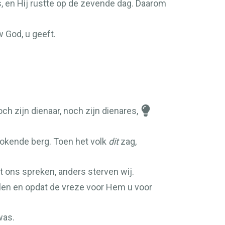
s, en Hij rustte op de zevende dag. Daarom
w God, u geeft.
ch zijn dienaar, noch zijn dienares,
rokende berg. Toen het volk
dit
zag,
t ons spreken, anders sterven wij.
len en opdat de vreze voor Hem u voor
was.