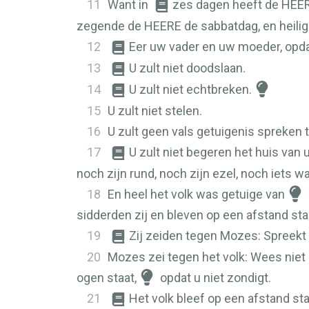
11
Want in
zes dagen heeft de
HEE
zegende de
HEERE
de sabbatdag, en heilig
12
Eer uw vader en uw moeder, opda
13
U zult niet doodslaan.
14
U zult niet echtbreken.
15
U zult niet stelen.
16
U zult geen vals getuigenis spreken
17
U zult niet begeren het huis van 
noch zijn rund, noch zijn ezel, noch iets w
18
En heel het volk was getuige van
sidderden zij en bleven op een afstand sta
19
Zij zeiden tegen Mozes: Spreekt ú
20
Mozes zei tegen het volk: Wees niet
ogen staat,
opdat u niet zondigt.
21
Het volk bleef op een afstand s