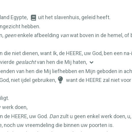
t land Egypte,
uit het slavenhuis, geleid heeft.
angezicht hebben.
n,
geen
enkele afbeelding
van
wat boven in de hemel, of 
n die niet dienen, want Ik, de
HEERE
, uw God, ben een na-
 vierde
geslacht
van hen die Mij haten,
zenden van hen die Mij liefhebben en Mijn geboden in ac
God, niet ijdel gebruiken,
want de
HEERE
zal niet voo
ligt.
w werk doen,
an de
HEERE
, uw God.
Dan
zult u geen enkel werk doen, u
, noch uw vreemdeling die binnen uw poorten is.