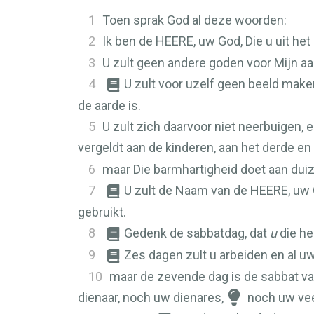
1
Toen sprak God al deze woorden:
2
Ik ben de
HEERE
, uw God, Die u uit he
3
U zult geen andere goden voor Mijn a
4
U zult voor uzelf geen beeld make
de aarde is.
5
U zult zich daarvoor niet neerbuigen, e
vergeldt aan de kinderen, aan het derde en
6
maar Die barmhartigheid doet aan dui
7
U zult de Naam van de
HEERE
, uw 
gebruikt.
8
Gedenk de sabbatdag, dat
u
die hei
9
Zes dagen zult u arbeiden en al u
10
maar de zevende dag is de sabbat v
dienaar, noch uw dienares,
noch uw vee