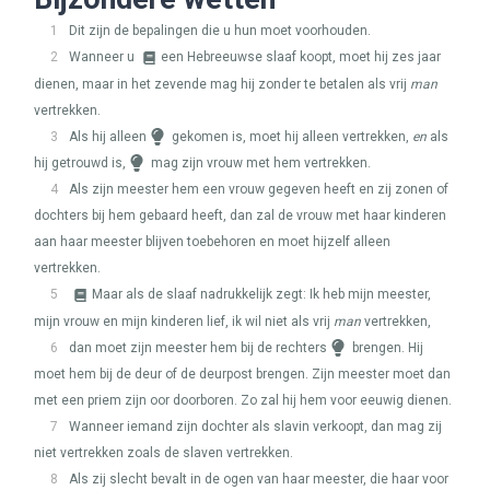
1
Dit zijn de bepalingen die u hun moet voorhouden.
2
Wanneer u
een Hebreeuwse slaaf koopt, moet hij zes jaar
dienen, maar in het zevende mag hij zonder te betalen als vrij
man
vertrekken.
3
Als hij alleen
gekomen is, moet hij alleen vertrekken,
en
als
hij getrouwd is,
mag zijn vrouw met hem vertrekken.
4
Als zijn meester hem een vrouw gegeven heeft en zij zonen of
dochters bij hem gebaard heeft, dan zal de vrouw met haar kinderen
aan haar meester blijven toebehoren en moet hijzelf alleen
vertrekken.
5
Maar als de slaaf nadrukkelijk zegt: Ik heb mijn meester,
mijn vrouw en mijn kinderen lief, ik wil niet als vrij
man
vertrekken,
6
dan moet zijn meester hem bij de rechters
brengen. Hij
moet hem bij de deur of de deurpost brengen. Zijn meester moet dan
met een priem zijn oor doorboren. Zo zal hij hem voor eeuwig dienen.
7
Wanneer iemand zijn dochter als slavin verkoopt, dan mag zij
niet vertrekken zoals de slaven vertrekken.
8
Als zij slecht bevalt in de ogen van haar meester, die haar voor