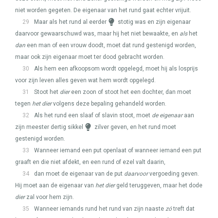
niet worden gegeten. De eigenaar van het rund gaat echter vrijuit.
29
Maar als het rund al eerder
stotig was en zijn eigenaar
daarvoor gewaarschuwd was, maar hij het niet bewaakte, en
als
het
dan
een man of een vrouw doodt, moet dat rund gestenigd worden,
maar ook zijn eigenaar moet ter dood gebracht worden.
30
Als hem een afkoopsom wordt opgelegd, moet hij als losprijs
voor zijn leven alles geven wat hem wordt opgelegd.
31
Stoot het
dier
een zoon of stoot het een dochter, dan moet
tegen
het dier
volgens deze bepaling gehandeld worden.
32
Als het rund een slaaf of slavin stoot, moet
de eigenaar
aan
zijn meester dertig sikkel
zilver geven, en het rund moet
gestenigd worden.
33
Wanneer iemand een put openlaat of wanneer iemand een put
graaft en die niet afdekt, en een rund of ezel valt daarin,
34
dan moet de eigenaar van de put
daarvoor
vergoeding geven.
Hij moet aan de eigenaar van
het dier
geld teruggeven, maar het dode
dier
zal voor hem zijn.
35
Wanneer iemands rund het rund van zijn naaste
zó
treft dat