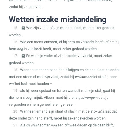
en
hem met list doodt, moet u hem bij Mijn altaar vandaan halen,
zodat hij zal sterven.
Wetten inzake mishandeling
15
Wie zijn vader of zijn moeder slaat, moet zeker gedood
worden.
16
Wie een mens ontvoert, of hij hem
nu
verkocht heeft, of dat hij
hem
nog
in zijn bezit heeft, moet zeker gedood worden.
17
En wie zijn vader of zijn moeder vervloekt, moet zeker
gedood worden.
18
Wanneer mannen onenigheid krijgen en de een slaat de ander
met een steen of met
zijn
vuist, zodat hij
weliswaar
niet sterft, maar
wel
het bed moet houden –
19
als hij weer opstaat en buiten wandelt met zijn staf, gaat hij
die hem sloeg, vrijuit. Alleen moet hij diens
gedwongen
rusttijd
vergoeden en hem geheel laten genezen.
20
Wanneer iemand zijn slaaf of slavin met de stok
zó
slaat dat
deze onder zijn hand sterft, moet hij zeker gewroken worden.
21
Als
de slaaf
echter
nog
een of twee dagen op de been blijft,