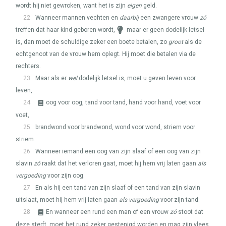
wordt hij niet gewroken, want het is zijn
eigen
geld.
22
Wanneer mannen vechten en
daarbij
een zwangere vrouw
zó
treffen dat haar kind geboren wordt,
maar er geen dodelijk letsel
is, dan moet de schuldige zeker een boete betalen, zo
groot
als de
echtgenoot van de vrouw hem oplegt. Hij moet die betalen via de
rechters.
23
Maar als er
wel
dodelijk letsel is, moet u geven leven voor
leven,
24
oog voor oog, tand voor tand, hand voor hand, voet voor
voet,
25
brandwond voor brandwond, wond voor wond, striem voor
striem.
26
Wanneer iemand een oog van zijn slaaf of een oog van zijn
slavin
zó
raakt dat het verloren gaat, moet hij hem vrij laten gaan
als
vergoeding
voor zijn oog.
27
En als hij een tand van zijn slaaf of een tand van zijn slavin
uitslaat, moet hij hem vrij laten gaan
als vergoeding
voor zijn tand.
28
En wanneer een rund een man of een vrouw
zó
stoot dat
deze sterft, moet het rund zeker gestenigd worden en mag zijn vlees