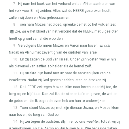
7
Hij nam het boek van het verbond en las
dit
ten aanhoren van
het volk voor. En zij zeiden: Alles wat de
HEERE
gesproken heeft,
zullen wij doen en
Hem
gehoorzamen.
8
Toen nam Mozes het bloed, sprenkelde het op het volk en zei:
Zie,
dit is
het bloed van het verbond dat de
HEERE
met u gesloten
heeft op grond van al die woorden.
9
Vervolgens klommen Mozes en Aäron naar boven,
en ook
Nadab en Abihu met zeventig van de oudsten van Israël.
10
En zij zagen de God van Israël. Onder Zijn voeten was
er iets
als plaveisel van saffier, zo helder als de hemel zelf.
11
Hij strekte Zijn hand niet uit naar de aanzienlijken van de
Israëlieten. Nadat zij God gezien hadden, aten en dronken zij.
12
De
HEERE
zei tegen Mozes: Klim naar boven, naar Mij toe, de
berg op, en blijf daar. Dan zal Ik u de stenen tafelen geven, de wet en
de geboden, die Ik opgeschreven heb om hun te onderwijzen.
13
Toen stond Mozes op, met zijn dienaar Jozua, en Mozes klom
naar boven, de berg van God op.
14
Hij zei tegen de oudsten: Blijf hier op ons
wachten
, totdat wij bij
u terugkomen. En zie, Aäron en Hur blijven bij u. Wie bepaalde zaken