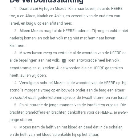
1
Daarna zei Hij tegen Mozes: Klim naar boven, naar de
HEERE
toe, u en Aäron, Nadab en Abihu, en zeventig van de oudsten van
Israël, en buig u op een afstand neer.
2
Alleen Mozes mag tot de
HEERE
naderen. Zíj mogen echter niet
naderbij komen, en ook het volk mag niet met hem naar boven
klimmen.
3
Mozes kwam
terug
en vertelde al de woorden van de
HEERE
en
al de bepalingen aan het volk.
Toen antwoordde heel het volk
eenstemmig en zij zeiden: Al de woorden die de
HEERE
gesproken
heeft, zullen wij doen.
4
Vervolgens schreef Mozes al de woorden van de
HEERE
op. Hij
stond 's morgens vroeg op en bouwde onder aan de berg een altaar
en
richtte
twaalf gedenkstenen
op
voor de twaalf stammen van Israël.
5
En hij stuurde de jonge mannen van de Israëlieten erop uit. Die
brachten brandoffers en brachten dankoffers voor de
HEERE
,
te weten
jonge stieren.
6
Mozes nam de helft van het bloed en deed dat in de schalen,
en de helft van het bloed sprenkelde hij op het altaar.