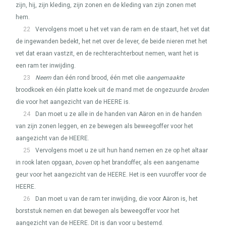
zijn, hij, zijn kleding, zijn zonen en de kleding van zijn zonen met
hem.
22
Vervolgens moet u het vet van de ram en de staart, het vet dat
de ingewanden bedekt, het net over de lever, de beide nieren met het
vet dat eraan vastzit, en de rechterachterbout nemen, want het is
een ram ter inwijding.
23
Neem
dan één rond brood, één met olie
aangemaakte
broodkoek en één platte koek uit de mand met de ongezuurde
broden
die voor het aangezicht van de
HEERE
is.
24
Dan moet u ze alle in de handen van Aäron en in de handen
van zijn zonen leggen, en ze bewegen als beweegoffer voor het
aangezicht van de
HEERE
.
25
Vervolgens moet u ze uit hun hand nemen en ze op het altaar
in rook laten opgaan,
boven
op het brandoffer, als een aangename
geur voor het aangezicht van de
HEERE
. Het is een vuuroffer voor de
HEERE
.
26
Dan moet u van de ram ter inwijding, die voor Aäron is, het
borststuk nemen en dat bewegen als beweegoffer voor het
aangezicht van de
HEERE
. Dit is dan voor u bestemd.