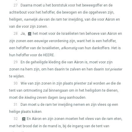
27
Daarna moet u het borststuk voor het beweegoffer en de
achterbout voor het hefoffer, die bewogen en die opgeheven zijn,
heiligen,
namelijk die
van de ram ter inwijding, van die voor Aäron en
van die voor zijn zonen.
28
Ja,
het moet voor de Israëlieten ten behoeve van Aäron en
zijn zonen een eeuwige verordening zijn, want het is een hefoffer,
een hefoffer van de Israëlieten,
afkomstig
van hun dankoffers. Het is
hun hefoffer voor de
HEERE
.
29
En de geheiligde kleding die van Aäron is, moet voor zijn
zonen na hem zijn, om hen daarin te zalven en hen daarin
tot priester
te wijden.
30
Wie van zijn zonen in zijn plaats priester zal worden
en
die de
tent van ontmoeting zal binnengaan om in het heiligdom te dienen,
moet die
kleding
zeven dagen
lang
aanhouden.
31
Dan moet u de ram ter inwijding nemen en zijn vlees op een
heilige plaats koken.
32
En Aäron en zijn zonen moeten het vlees van de ram eten,
met het brood dat in de mand is, bij de ingang van de tent van