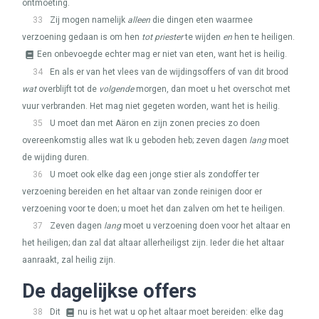
ontmoeting.
33
Zij mogen namelijk
alleen
die dingen eten waarmee
verzoening gedaan is om hen
tot priester
te wijden
en
hen te heiligen.
Een onbevoegde echter mag er niet van eten, want het is heilig.
34
En als er van het vlees van de wijdingsoffers of van dit brood
wat
overblijft tot de
volgende
morgen, dan moet u het overschot met
vuur verbranden. Het mag niet gegeten worden, want het is heilig.
35
U moet dan met Aäron en zijn zonen precies zo doen
overeenkomstig alles wat Ik u geboden heb; zeven dagen
lang
moet
de wijding duren.
36
U moet ook elke dag een jonge stier als zondoffer ter
verzoening bereiden en het altaar van zonde reinigen door er
verzoening voor te doen; u moet het dan zalven om het te heiligen.
37
Zeven dagen
lang
moet u verzoening doen voor het altaar en
het heiligen; dan zal dat altaar allerheiligst zijn. Ieder die het altaar
aanraakt, zal heilig zijn.
De dagelijkse offers
38
Dit
nu is het wat u op het altaar moet bereiden: elke dag