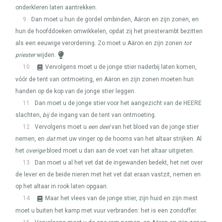
onderkleren laten aantrekken.
9
Dan moet u hun de gordel ombinden, Aäron en zijn zonen, en
hun de hoofddoeken omwikkelen, opdat zij het priesterambt bezitten
als een eeuwige verordening. Zo moet u Aäron en zijn zonen
tot
priester
wijden.
10
Vervolgens moet u de jonge stier naderbij laten komen,
vóór de tent van ontmoeting, en Aäron en zijn zonen moeten hun
handen op de kop van de jonge stier leggen.
11
Dan moet u de jonge stier voor het aangezicht van de
HEERE
slachten,
bij
de ingang van de tent van ontmoeting.
12
Vervolgens moet u
een deel
van het bloed van de jonge stier
nemen, en
dat
met uw vinger op de hoorns van het altaar strijken. Al
het
overige
bloed moet u dan aan de voet van het altaar uitgieten.
13
Dan moet u al het vet dat de ingewanden bedekt, het net over
de lever en de beide nieren met het vet dat eraan vastzit, nemen en
op het altaar in rook laten opgaan.
14
Maar het vlees van de jonge stier, zijn huid en zijn mest
moet u buiten het kamp met vuur verbranden: het is een zondoffer.