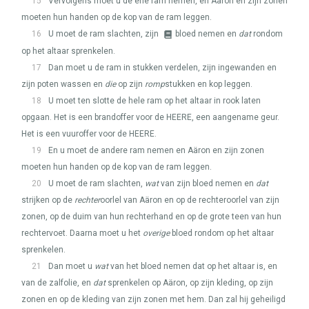
15
Vervolgens moet u de ene ram nemen, en Aäron en zijn zonen
moeten hun handen op de kop van de ram leggen.
16
U moet de ram slachten, zijn
bloed nemen en
dat
rondom
op het altaar sprenkelen.
17
Dan moet u de ram in stukken verdelen, zijn ingewanden en
zijn poten wassen en
die
op zijn
romp
stukken en kop leggen.
18
U moet ten slotte de hele ram op het altaar in rook laten
opgaan. Het is een brandoffer voor de
HEERE
, een aangename geur.
Het is een vuuroffer voor de
HEERE
.
19
En u moet de andere ram nemen en Aäron en zijn zonen
moeten hun handen op de kop van de ram leggen.
20
U moet de ram slachten,
wat
van zijn bloed nemen en
dat
strijken op de
rechter
oorlel van Aäron en op de rechteroorlel van zijn
zonen, op de duim van hun rechterhand en op de grote teen van hun
rechtervoet. Daarna moet u het
overige
bloed rondom op het altaar
sprenkelen.
21
Dan moet u
wat
van het bloed nemen dat op het altaar is, en
van de zalfolie, en
dat
sprenkelen op Aäron, op zijn kleding, op zijn
zonen en op de kleding van zijn zonen met hem. Dan zal hij geheiligd