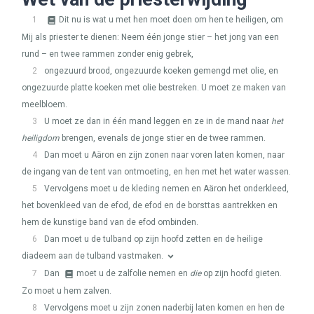
1
Dit nu is wat u met hen moet doen om hen te heiligen, om
Mij als priester te dienen: Neem één jonge stier – het jong van een
rund – en twee rammen zonder enig gebrek,
2
ongezuurd brood, ongezuurde koeken gemengd met olie, en
ongezuurde platte koeken met olie bestreken. U moet ze maken van
meelbloem.
3
U moet ze dan in één mand leggen en ze in de mand naar
het
heiligdom
brengen, evenals de jonge stier en de twee rammen.
4
Dan moet u Aäron en zijn zonen naar voren laten komen, naar
de ingang van de tent van ontmoeting, en hen met het water wassen.
5
Vervolgens moet u de kleding nemen en Aäron het onderkleed,
het bovenkleed van de efod, de efod en de borsttas aantrekken en
hem de kunstige band van de efod ombinden.
6
Dan moet u de tulband op zijn hoofd zetten en de heilige
diadeem aan de tulband vastmaken.
7
Dan
moet u de zalfolie nemen en
die
op zijn hoofd gieten.
Zo moet u hem zalven.
8
Vervolgens moet u zijn zonen naderbij laten komen en hen de