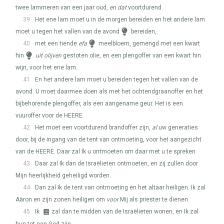
twee lammeren van een jaar oud,
en dat
voortdurend.
39
Het ene lam moet u in de morgen bereiden en het andere lam
moet u tegen het vallen van de avond
bereiden,
40
met een tiende
efa
meelbloem, gemengd met een kwart
hin
uit olijven
gestoten olie, en een plengoffer van een kwart hin
wijn, voor het ene lam.
41
En het andere lam moet u bereiden tegen het vallen van de
avond. U moet daarmee doen als met het ochtendgraanoffer en het
bijbehorende plengoffer, als een aangename geur. Het is een
vuuroffer voor de
HEERE
.
42
Het moet een voortdurend brandoffer zijn,
al
uw generaties
door, bij de ingang van de tent van ontmoeting, voor het aangezicht
van de
HEERE
. Daar zal Ik u ontmoeten om daar met u te spreken.
43
Daar zal Ik dan de Israëlieten ontmoeten, en zij zullen door
Mijn heerlijkheid geheiligd worden.
44
Dan zal Ik de tent van ontmoeting en het altaar heiligen. Ik zal
Aäron en zijn zonen heiligen om
voor
Mij als priester te dienen.
45
Ik
zal dan te midden van de Israëlieten wonen, en Ik zal