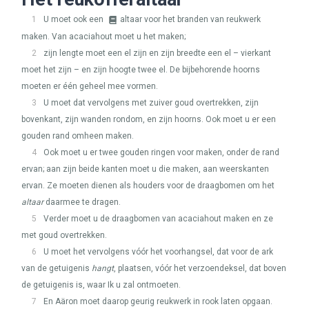
1
U moet ook een
altaar voor het branden van reukwerk
maken. Van acaciahout moet u het maken;
2
zijn lengte moet een el zijn en zijn breedte een el – vierkant
moet het zijn – en zijn hoogte twee el. De bijbehorende hoorns
moeten er één geheel mee vormen.
3
U moet dat vervolgens met zuiver goud overtrekken, zijn
bovenkant, zijn wanden rondom, en zijn hoorns. Ook moet u er een
gouden rand omheen maken.
4
Ook moet u er twee gouden ringen voor maken, onder de rand
ervan; aan zijn beide kanten moet u die maken, aan weerskanten
ervan. Ze moeten dienen als houders voor de draagbomen om het
altaar
daarmee te dragen.
5
Verder moet u de draagbomen van acaciahout maken en ze
met goud overtrekken.
6
U moet het vervolgens vóór het voorhangsel, dat voor de ark
van de getuigenis
hangt
, plaatsen, vóór het verzoendeksel, dat boven
de getuigenis is, waar Ik u zal ontmoeten.
7
En Aäron moet daarop geurig reukwerk in rook laten opgaan.