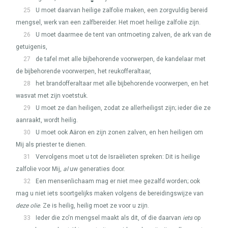
25
U moet daarvan heilige zalfolie maken, een zorgvuldig bereid
mengsel, werk van een zalfbereider. Het moet heilige zalfolie zijn.
26
U moet daarmee de tent van ontmoeting zalven, de ark van de
getuigenis,
27
de tafel met alle bijbehorende voorwerpen, de kandelaar met
de bijbehorende voorwerpen, het reukofferaltaar,
28
het brandofferaltaar met alle bijbehorende voorwerpen, en het
wasvat met zijn voetstuk.
29
U moet ze dan heiligen, zodat ze allerheiligst zijn; ieder die ze
aanraakt, wordt heilig.
30
U moet ook Aäron en zijn zonen zalven, en hen heiligen om
Mij als priester te dienen.
31
Vervolgens moet u tot de Israëlieten spreken: Dit is heilige
zalfolie voor Mij,
al
uw generaties door.
32
Een mensenlichaam mag er niet mee gezalfd worden; ook
mag u niet iets soortgelijks maken volgens de bereidingswijze van
deze olie
. Ze is heilig, heilig moet ze voor u zijn.
33
Ieder die zo'n mengsel maakt als dit, of die daarvan
iets
op