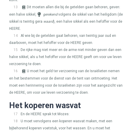
komt.
13
Dit moeten allen die bij de getelden gaan behoren, geven:
een halve sikkel,
gerekend
volgens de sikkel van het heiligdom (de
sikkel is twintig gera
waard
), een halve sikkel als een hefoffer voor de
HEERE
.
14
Al wie bij de getelden gaat behoren, van twintig jaar oud en
daarboven, moet het hefoffer voor de
HEERE
geven.
15
De rijke mag niet meer en de arme niet minder geven dan een
halve sikkel, als u het hefoffer voor de
HEERE
geeft om voor uw leven
verzoening te doen.
16
U moet het geld ter verzoening van de Israëlieten nemen
en het bestemmen voor de dienst van de tent van ontmoeting. Het
moet een herinnering voor de Israëlieten zijn voor het aangezicht van
de
HEERE
, om voor uw leven verzoening te doen.
Het koperen wasvat
17
En de
HEERE
sprak tot Mozes:
18
U moet vervolgens een koperen wasvat maken, met een
bijbehorend koperen voetstuk, voor het wassen. En u moet het