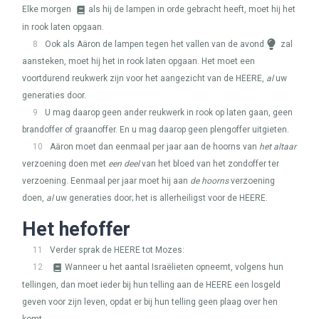
Elke morgen
als hij de lampen in orde gebracht heeft, moet hij het
in rook laten opgaan.
8
Ook als Aäron de lampen tegen het vallen van de avond
zal
aansteken, moet hij het in rook laten opgaan. Het moet een
voortdurend reukwerk zijn voor het aangezicht van de
HEERE
,
al
uw
generaties door.
9
U mag daarop geen ander reukwerk in rook op laten gaan, geen
brandoffer of graanoffer. En u mag daarop geen plengoffer uitgieten.
10
Aäron moet dan eenmaal per jaar aan de hoorns van
het altaar
verzoening doen met
een deel
van het bloed van het zondoffer ter
verzoening. Eenmaal per jaar moet hij aan
de hoorns
verzoening
doen,
al
uw generaties door; het is allerheiligst voor de
HEERE
.
Het hefoffer
11
Verder sprak de
HEERE
tot Mozes:
12
Wanneer u het aantal Israëlieten opneemt, volgens hun
tellingen, dan moet ieder bij hun telling aan de
HEERE
een losgeld
geven voor zijn leven, opdat er bij hun telling geen plaag over hen