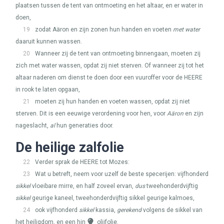
plaatsen tussen de tent van ontmoeting en het altaar, en er water in
doen,
19
zodat Aäron en zijn zonen hun handen en voeten
met water
daaruit kunnen wassen.
20
Wanneer zij de tent van ontmoeting binnengaan, moeten zij
zich met water wassen, opdat zij niet sterven. Of wanneer zij tot het
altaar naderen om dienst te doen door een vuuroffer voor de
HEERE
in rook te laten opgaan,
21
moeten zij hun handen en voeten wassen, opdat zij niet
sterven. Dit is een eeuwige verordening voor hen, voor
Aäron
en zijn
nageslacht,
al
hun generaties door.
De heilige zalfolie
22
Verder sprak de
HEERE
tot Mozes:
23
Wat u betreft, neem voor uzelf de beste specerijen: vijfhonderd
sikkel
vloeibare mirre, en half zoveel ervan,
dus
tweehonderdvijftig
sikkel
geurige kaneel, tweehonderdvijftig sikkel geurige kalmoes,
24
ook vijfhonderd
sikkel
kassia,
gerekend
volgens de sikkel van
het heiligdom, en een hin
olijfolie.