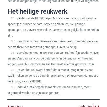
een onbevoegde strijkt, moet uitgeroeid worden uit zijn volksgenoten.
Het heilige reukwerk
34
Verder zei de
HEERE
tegen Mozes: Neem voor uzelf geurige
specerijen: druipende hars, onyx en galbanum,
dus
geurige
specerijen, en zuivere wierook. Dit
alles
moet in gelijke hoeveelheden
zijn.
35
Dan moet u daar reukwerk van maken, een mengsel, werk van
een zalfbereider, met zout gemengd, zuiver
en
heilig.
36
Vervolgens moet u
een deel
daarvan tot heel fijn poeder wrijven
en
een deel
daarvan voor de getuigenis in de tent van ontmoeting
leggen, waar Ik u ontmoeten zal. Het moet allerheiligst voor u zijn.
37
En wat het reukwerk betreft dat u maakt, mag u niets voor
uzelf maken volgens de bereidingswijze van
dit reukwerk
. Het moet u
heilig zijn, voor de
HEERE
.
38
Ieder die iets dergelijks maakt om eraan te ruiken, moet
uitgeroeid worden uit zijn volksgenoten.
vorige
volgende