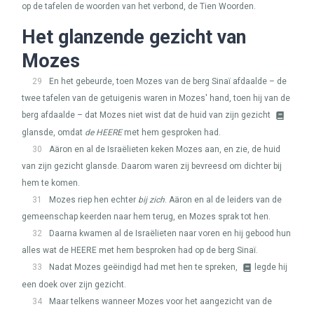
op de tafelen de woorden van het verbond, de Tien Woorden.
Het glanzende gezicht van
Mozes
29
En het gebeurde, toen Mozes van de berg Sinaï afdaalde – de
twee tafelen van de getuigenis waren in Mozes' hand, toen hij van de
berg afdaalde – dat Mozes niet wist dat de huid van zijn gezicht
glansde, omdat
de
HEERE
met hem gesproken had.
30
Aäron en al de Israëlieten keken Mozes aan, en zie, de huid
van zijn gezicht glansde. Daarom waren zij bevreesd om dichter bij
hem te komen.
31
Mozes riep hen echter
bij zich
. Aäron en al de leiders van de
gemeenschap keerden naar hem terug, en Mozes sprak tot hen.
32
Daarna kwamen al de Israëlieten naar voren en hij gebood hun
alles wat de
HEERE
met hem besproken had op de berg Sinaï.
33
Nadat Mozes geëindigd had met hen te spreken,
legde hij
een doek over zijn gezicht.
34
Maar telkens wanneer Mozes voor het aangezicht van de