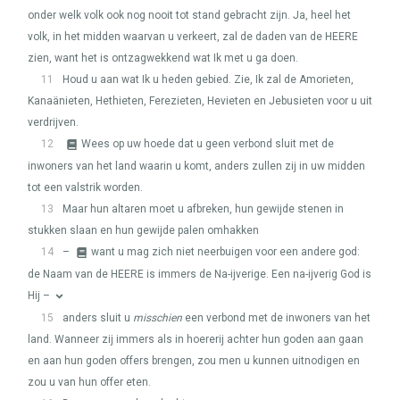
onder welk volk ook nog nooit tot stand gebracht zijn. Ja, heel het
volk, in het midden waarvan u verkeert, zal de daden van de
HEERE
zien, want het is ontzagwekkend wat Ik met u ga doen.
11
Houd u aan wat Ik u heden gebied. Zie, Ik zal de Amorieten,
Kanaänieten, Hethieten, Ferezieten, Hevieten en Jebusieten voor u uit
verdrijven.
12
Wees op uw hoede dat u geen verbond sluit met de
inwoners van het land waarin u komt, anders zullen zij in uw midden
tot een valstrik worden.
13
Maar hun altaren moet u afbreken, hun gewijde stenen in
stukken slaan en hun gewijde palen omhakken
14
–
want u mag zich niet neerbuigen voor een andere god:
de Naam van de
HEERE
is immers de Na-ijverige. Een na-ijverig God is
Hij –
15
anders sluit u
misschien
een verbond met de inwoners van het
land. Wanneer zij immers als in hoererij achter hun goden aan gaan
en aan hun goden offers brengen, zou men u kunnen uitnodigen en
zou u van hun offer eten.