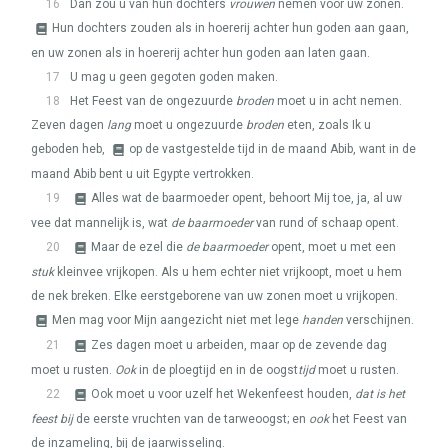
16
Dan zou u van hun dochters
vrouwen
nemen voor uw zonen.
Hun dochters zouden als in hoererij achter hun goden aan gaan,
en uw zonen als in hoererij achter hun goden aan laten gaan.
17
U mag u geen gegoten goden maken.
18
Het Feest van de ongezuurde
broden
moet u in acht nemen.
Zeven dagen
lang
moet u ongezuurde
broden
eten, zoals Ik u
geboden heb,
op de vastgestelde tijd in de maand Abib, want in de
maand Abib bent u uit Egypte vertrokken.
19
Alles wat de baarmoeder opent, behoort Mij toe, ja, al uw
vee dat mannelijk is, wat
de baarmoeder
van rund of schaap opent.
20
Maar de ezel die
de baarmoeder
opent, moet u met een
stuk
kleinvee vrijkopen. Als u hem echter niet vrijkoopt, moet u hem
de nek breken. Elke eerstgeborene van uw zonen moet u vrijkopen.
Men mag voor Mijn aangezicht niet met lege
handen
verschijnen.
21
Zes dagen moet u arbeiden, maar op de zevende dag
moet u rusten.
Ook
in de ploegtijd en in de oogst
tijd
moet u rusten.
22
Ook moet u voor uzelf het Wekenfeest houden,
dat is het
feest bij
de eerste vruchten van de tarweoogst; en
ook
het Feest van
de inzameling, bij de jaarwisseling.