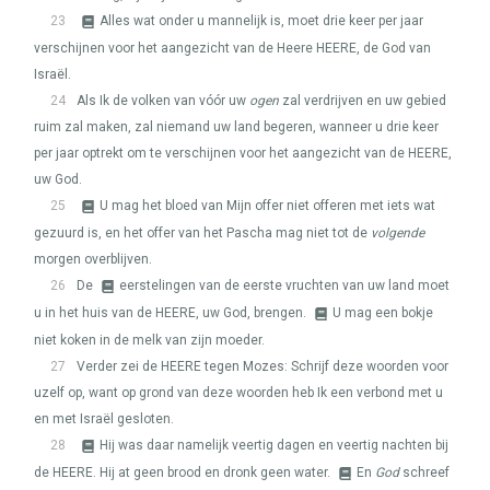
23
Alles wat onder u mannelijk is, moet drie keer per jaar
verschijnen voor het aangezicht van de Heere
HEERE
, de God van
Israël.
24
Als Ik de volken van vóór uw
ogen
zal verdrijven en uw gebied
ruim zal maken, zal niemand uw land begeren, wanneer u drie keer
per jaar optrekt om te verschijnen voor het aangezicht van de
HEERE
,
uw God.
25
U mag het bloed van Mijn offer niet offeren met iets wat
gezuurd is, en het offer van het Pascha mag niet tot de
volgende
morgen overblijven.
26
De
eerstelingen van de eerste vruchten van uw land moet
u in het huis van de
HEERE
, uw God, brengen.
U mag een bokje
niet koken in de melk van zijn moeder.
27
Verder zei de
HEERE
tegen Mozes: Schrijf deze woorden voor
uzelf op, want op grond van deze woorden heb Ik een verbond met u
en met Israël gesloten.
28
Hij was daar namelijk veertig dagen en veertig nachten bij
de
HEERE
. Hij at geen brood en dronk geen water.
En
God
schreef