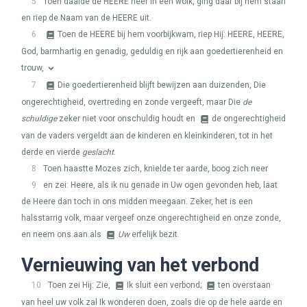
5
Toen daalde de
HEERE
neer in een wolk, ging daar bij hem staan
en riep de Naam van de
HEERE
uit.
6
Toen de
HEERE
bij hem voorbijkwam, riep Hij:
HEERE
,
HEERE
,
God, barmhartig en genadig, geduldig en rijk aan goedertierenheid en
trouw,
7
Die goedertierenheid blijft bewijzen aan duizenden, Die
ongerechtigheid, overtreding en zonde vergeeft, maar Die
de
schuldige
zeker niet voor onschuldig houdt en
de ongerechtigheid
van de vaders vergeldt aan de kinderen en kleinkinderen, tot in het
derde en vierde
geslacht
.
8
Toen haastte Mozes zich, knielde ter aarde, boog zich neer
9
en zei: Heere, als ik nu genade in Uw ogen gevonden heb, laat
de Heere dan toch in ons midden meegaan. Zeker, het is een
halsstarrig volk, maar vergeef onze ongerechtigheid en onze zonde,
en neem ons aan als
Uw
erfelijk bezit.
Vernieuwing van het verbond
10
Toen zei Hij: Zie,
Ik sluit een verbond;
ten overstaan
van heel uw volk zal Ik wonderen doen, zoals die op de hele aarde en