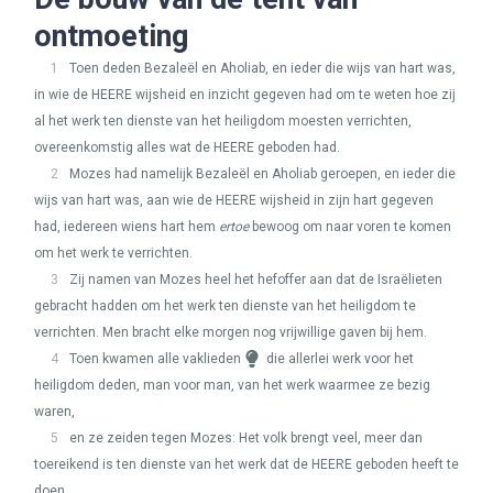
ontmoeting
1
Toen deden Bezaleël en Aholiab, en ieder die wijs van hart was,
in wie de
HEERE
wijsheid en inzicht gegeven had om te weten hoe zij
al het werk ten dienste van het heiligdom moesten verrichten,
overeenkomstig alles wat de
HEERE
geboden had.
2
Mozes had namelijk Bezaleël en Aholiab geroepen, en ieder die
wijs van hart was, aan wie de
HEERE
wijsheid in zijn hart gegeven
had, iedereen wiens hart hem
ertoe
bewoog om naar voren te komen
om het werk te verrichten.
3
Zij namen van Mozes heel het hefoffer aan dat de Israëlieten
gebracht hadden om het werk ten dienste van het heiligdom te
verrichten. Men bracht elke morgen nog vrijwillige gaven bij hem.
4
Toen kwamen alle vaklieden
die allerlei werk voor het
heiligdom deden, man voor man, van het werk waarmee ze bezig
waren,
5
en ze zeiden tegen Mozes: Het volk brengt veel, meer dan
toereikend is ten dienste van het werk dat de
HEERE
geboden heeft te
doen.