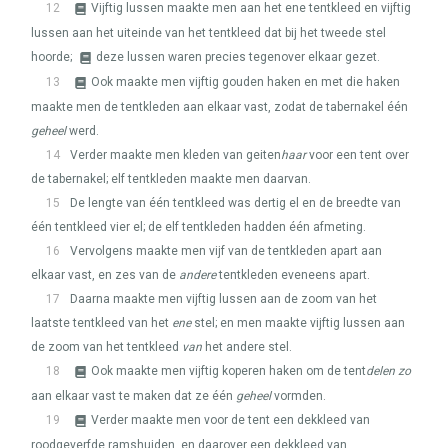
12
Vijftig lussen maakte men aan het ene tentkleed en vijftig
lussen aan het uiteinde van het tentkleed dat bij het tweede stel
hoorde;
deze lussen waren precies tegenover elkaar gezet.
13
Ook maakte men vijftig gouden haken en met die haken
maakte men de tentkleden aan elkaar vast, zodat de tabernakel één
geheel
werd.
14
Verder maakte men kleden van geiten
haar
voor een tent over
de tabernakel; elf tentkleden maakte men daarvan.
15
De lengte van één tentkleed was dertig el en de breedte van
één tentkleed vier el; de elf tentkleden hadden één afmeting.
16
Vervolgens maakte men vijf van de tentkleden apart aan
elkaar vast, en zes van de
andere
tentkleden eveneens apart.
17
Daarna maakte men vijftig lussen aan de zoom van het
laatste tentkleed van het
ene
stel; en men maakte vijftig lussen aan
de zoom van het tentkleed
van
het andere stel.
18
Ook maakte men vijftig koperen haken om de tent
delen zo
aan elkaar vast te maken dat ze één
geheel
vormden.
19
Verder maakte men voor de tent een dekkleed van
roodgeverfde ramshuiden, en daarover een dekkleed van