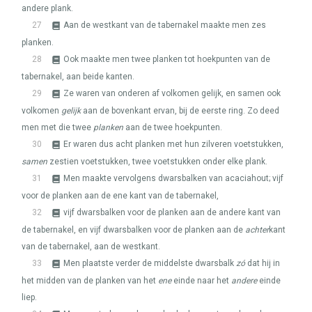
andere plank.
27
Aan de westkant van de tabernakel maakte men zes
planken.
28
Ook maakte men twee planken tot hoekpunten van de
tabernakel, aan beide kanten.
29
Ze waren van onderen af volkomen gelijk, en samen ook
volkomen
gelijk
aan de bovenkant ervan, bij de eerste ring. Zo deed
men met die twee
planken
aan de twee hoekpunten.
30
Er waren dus acht planken met hun zilveren voetstukken,
samen
zestien voetstukken, twee voetstukken onder elke plank.
31
Men maakte vervolgens dwarsbalken van acaciahout; vijf
voor de planken aan de ene kant van de tabernakel,
32
vijf dwarsbalken voor de planken aan de andere kant van
de tabernakel, en vijf dwarsbalken voor de planken aan de
achter
kant
van de tabernakel, aan de westkant.
33
Men plaatste verder de middelste dwarsbalk
zó
dat hij in
het midden van de planken van het
ene
einde naar het
andere
einde
liep.