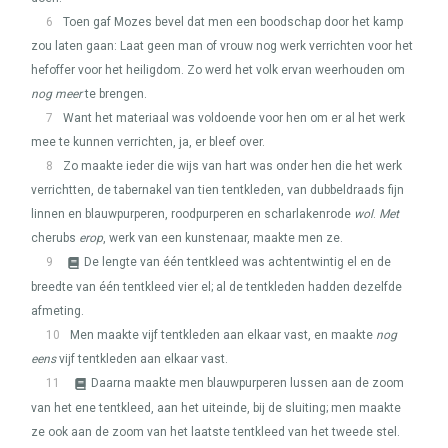
6
Toen gaf Mozes bevel dat men een boodschap door het kamp
zou laten gaan: Laat geen man of vrouw nog werk verrichten voor het
hefoffer voor het heiligdom. Zo werd het volk ervan weerhouden om
nog meer
te brengen.
7
Want het materiaal was voldoende voor hen om er al het werk
mee te kunnen verrichten, ja, er bleef over.
8
Zo maakte ieder die wijs van hart was onder hen die het werk
verrichtten, de tabernakel van tien tentkleden, van dubbeldraads fijn
linnen en blauwpurperen, roodpurperen en scharlakenrode
wol
.
Met
cherubs
erop
, werk van een kunstenaar, maakte men ze.
9
De lengte van één tentkleed was achtentwintig el en de
breedte van één tentkleed vier el; al de tentkleden hadden dezelfde
afmeting.
10
Men maakte vijf tentkleden aan elkaar vast, en maakte
nog
eens
vijf tentkleden aan elkaar vast.
11
Daarna maakte men blauwpurperen lussen aan de zoom
van het ene tentkleed, aan het uiteinde, bij de sluiting; men maakte
ze ook aan de zoom van het laatste tentkleed van het tweede stel.