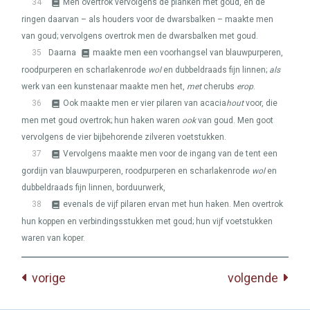
34
Men overtrok vervolgens de planken met goud, en de
ringen daarvan – als houders voor de dwarsbalken – maakte men
van goud; vervolgens overtrok men de dwarsbalken met goud.
35
Daarna
maakte men een voorhangsel van blauwpurperen,
roodpurperen en scharlakenrode
wol
en dubbeldraads fijn linnen;
als
werk van een kunstenaar maakte men het,
met
cherubs
erop
.
36
Ook maakte men er vier pilaren van acacia
hout
voor, die
men met goud overtrok; hun haken waren
ook
van goud. Men goot
vervolgens de vier bijbehorende zilveren voetstukken.
37
Vervolgens maakte men voor de ingang van de tent een
gordijn van blauwpurperen, roodpurperen en scharlakenrode
wol
en
dubbeldraads fijn linnen, borduurwerk,
38
evenals de vijf pilaren ervan met hun haken. Men overtrok
hun koppen en verbindingsstukken met goud; hun vijf voetstukken
waren van koper.
vorige
volgende