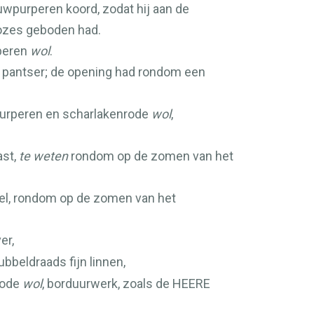
uwpurperen koord, zodat hij aan de
zes geboden had.
rperen
wol
.
n pantser; de opening had rondom een
purperen en scharlakenrode
wol
,
ast,
te weten
rondom op de zomen van het
pel, rondom op de zomen van het
er,
bbeldraads fijn linnen,
rode
wol
, borduurwerk, zoals de
HEERE