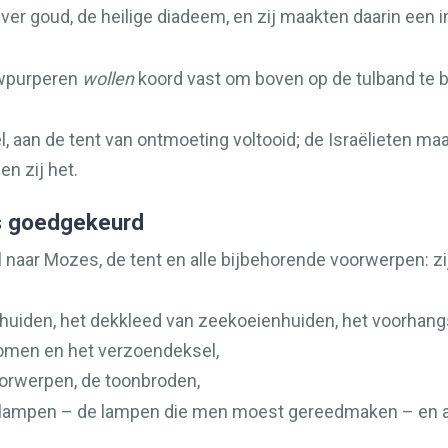
iver goud, de heilige diadeem, en zij maakten daarin een 
uwpurperen
wollen
koord vast om boven op de tulband te 
l, aan de tent van ontmoeting voltooid; de Israëlieten m
n zij het.
s goedgekeurd
 naar Mozes, de tent en alle bijbehorende voorwerpen: zi
uiden, het dekkleed van zeekoeienhuiden, het voorhangs
bomen en het verzoendeksel,
oorwerpen, de toonbroden,
 lampen – de lampen die men moest gereedmaken – en al