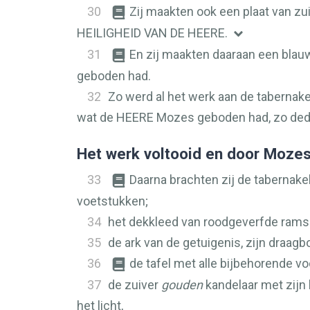
30
Zij maakten ook een plaat van zu
HEILIGHEID VAN DE
HEERE
.
31
En zij maakten daaraan een bla
geboden had.
32
Zo werd al het werk aan de tabernake
wat de
HEERE
Mozes geboden had, zo dede
Het werk voltooid en door Moze
33
Daarna brachten zij de tabernakel
voetstukken;
34
het dekkleed van roodgeverfde ramsh
35
de ark van de getuigenis, zijn draag
36
de tafel met alle bijbehorende v
37
de zuiver
gouden
kandelaar met zijn
het licht,