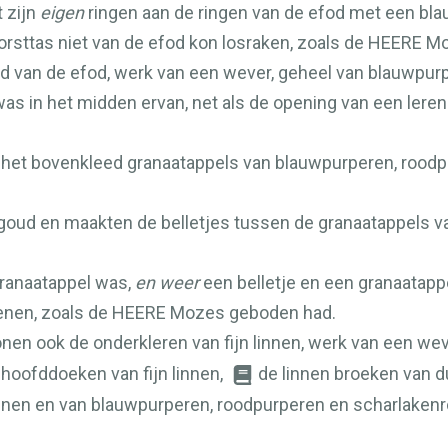
t zijn
eigen
ringen aan de ringen van de efod met een bla
rsttas niet van de efod kon losraken, zoals de
HEERE
Mo
d van de efod, werk van een wever, geheel van blauwpu
as in het midden ervan, net als de opening van een lere
 het bovenkleed granaatappels van blauwpurperen, rood
 goud en maakten de belletjes tussen de granaatappels v
ranaatappel was,
en weer
een belletje en een granaatap
enen, zoals de
HEERE
Mozes geboden had.
onen ook de onderkleren van fijn linnen, werk van een wev
ke hoofddoeken van fijn linnen,
de linnen broeken van du
linnen en van blauwpurperen, roodpurperen en scharlaken