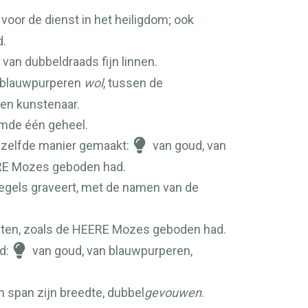
oor de dienst in het heiligdom; ook
.
van dubbeldraads fijn linnen.
 blauwpurperen
wol
, tussen de
een kunstenaar.
ormde één geheel.
zelfde manier gemaakt:
van goud, van
RE
Mozes geboden had.
gels graveert, met de namen van de
ten, zoals de
HEERE
Mozes geboden had.
d:
van goud, van blauwpurperen,
n span zijn breedte, dubbel
gevouwen
.