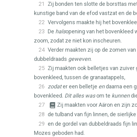
21
Zij bonden ten slotte de borsttas me
kunstige band van de efod vastzat en de bo
22
Vervolgens maakte hij het bovenklee
23
De
hals
opening van het bovenkleed w
zoom, zodat ze niet kon inscheuren.
24
Verder maakten zij op de zomen van
dubbeldraads
geweven
.
25
Zij maakten ook belletjes van zuiver
bovenkleed, tussen de granaatappels,
26
zodat
er een belletje
en
daarna een g
bovenkleed.
Dit alles was
om te
kunnen
di
27
Zij maakten voor Aäron en zijn z
28
de tulband van fijn linnen, de sierlij
29
en de gordel van dubbeldraads fijn 
Mozes geboden had.