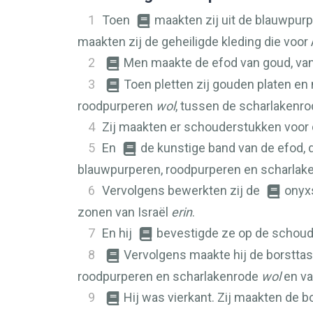
1
Toen
maakten zij uit de blauwpur
maakten zij de geheiligde kleding die voor
2
Men maakte de efod van goud, va
3
Toen pletten zij gouden platen e
roodpurperen
wol
, tussen de scharlakenr
4
Zij maakten er schouderstukken voor
5
En
de kunstige band van de efod, 
blauwpurperen, roodpurperen en scharla
6
Vervolgens bewerkten zij de
onyx
zonen van Israël
erin
.
7
En hij
bevestigde ze op de schou
8
Vervolgens maakte hij de borsttas
roodpurperen en scharlakenrode
wol
en va
9
Hij was vierkant. Zij maakten de b