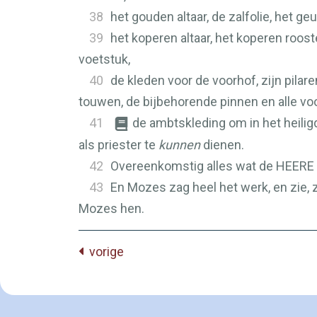
38
het gouden altaar, de zalfolie, het ge
39
het koperen altaar, het koperen roos
voetstuk,
40
de kleden voor de voorhof, zijn pila
touwen, de bijbehorende pinnen en alle voo
41
de ambtskleding om in het heilig
als priester te
kunnen
dienen.
42
Overeenkomstig alles wat de
HEERE
43
En Mozes zag heel het werk, en zie,
Mozes hen.
vorige