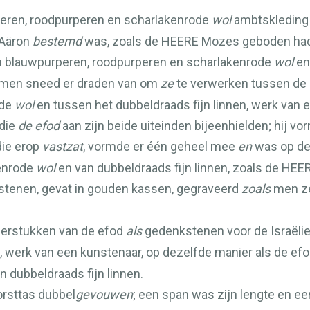
peren, roodpurperen en scharlakenrode
wol
ambtskleding v
 Aäron
bestemd
was, zoals de
HEERE
Mozes geboden had
n blauwpurperen, roodpurperen en scharlakenrode
wol
en 
n men sneed er draden van om
ze
te verwerken tussen de
ode
wol
en tussen het dubbeldraads fijn linnen, werk van 
 die
de efod
aan zijn beide uiteinden bijeenhielden; hij v
die erop
vastzat
, vormde er één geheel mee
en
was op de
kenrode
wol
en van dubbeldraads fijn linnen, zoals de
HEE
stenen, gevat in gouden kassen, gegraveerd
zoals
men ze
derstukken van de efod
als
gedenkstenen voor de Israëlie
, werk van een kunstenaar, op dezelfde manier als de efo
n dubbeldraads fijn linnen.
orsttas dubbel
gevouwen
; een span was zijn lengte en ee