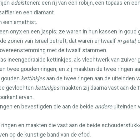
rijen
edel
stenen: een rij van een robijn, een topaas en ee
saffier en een diamant.
en een amethist.
s, een onyx en een jaspis; ze waren in hun kassen in goud 
e zonen van Israël betreft, dat waren er twaalf
in getal
,
in overeenstemming met de twaalf stammen.
as ineengedraaide kettinkjes, als vlechtwerk van zuiver 
n twee gouden ringen; en zij maakten de twee ringen aan
n gouden
kettinkjes
aan de twee ringen aan de uiteinden v
wee gevlochten
kettinkjes
maakten zij daarna vast aan de 
oorkant ervan.
ngen en bevestigden die aan de beide
andere
uiteinden v
ingen en maakten die vast aan de beide schouderstukken
boven op de kunstige band van de efod.