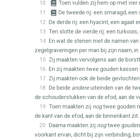
10
Toen vulden zij hem op met vier 
11
De tweede rij: een smaragd, een 
12
De derde rij: een hyacint, een agaat 
13
Ten slotte de vierde rij: een turkooi
14
En wat de stenen met de namen van d
zegelgraveringen per man bij zijn naam, 
15
Zij maakten vervolgens aan de borstt
16
En zij maakten twee gouden kassen e
17
Zij maakten ook de beide gevlochte
18
De beide
andere
uiteinden van de t
de schouderstukken van de efod, aan de v
19
Toen maakten zij
nog
twee gouden ri
de kant van de efod, aan de binnenkant zit.
20
Daarna maakten zij
nog
twee gouden r
voorkant ervan, dicht bij zijn verbinding, 