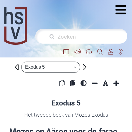
Exodus 5
Exodus 5
Het tweede boek van Mozes Exodus
Mozes en Aäron voor de farao