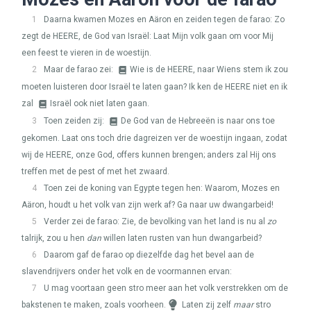
1
Daarna kwamen Mozes en Aäron en zeiden tegen de farao: Zo
zegt de
HEERE
, de God van Israël: Laat Mijn volk gaan om voor Mij
een feest te vieren in de woestijn.
2
Maar de farao zei:
Wie is de
HEERE
, naar Wiens stem ik zou
moeten luisteren door Israël te laten gaan? Ik ken de
HEERE
niet en ik
zal
Israël ook niet laten gaan.
3
Toen zeiden zij:
De God van de Hebreeën is naar ons toe
gekomen. Laat ons toch drie dagreizen ver de woestijn ingaan, zodat
wij de
HEERE
, onze God, offers kunnen brengen; anders zal Hij ons
treffen met de pest of met het zwaard.
4
Toen zei de koning van Egypte tegen hen: Waarom, Mozes en
Aäron, houdt u het volk van zijn werk af? Ga naar uw dwangarbeid!
5
Verder zei de farao: Zie, de bevolking van het land is nu al
zo
talrijk, zou u hen
dan
willen laten rusten van hun dwangarbeid?
6
Daarom gaf de farao op diezelfde dag het bevel aan de
slavendrijvers onder het volk en de voormannen ervan:
7
U mag voortaan geen stro meer aan het volk verstrekken om de
bakstenen te maken, zoals voorheen.
Laten zij zelf
maar
stro