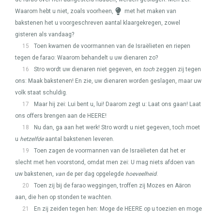
Waarom hebt u niet, zoals voorheen,
met het maken van
bakstenen het u voorgeschreven aantal klaargekregen, zowel
gisteren als vandaag?
15
Toen kwamen de voormannen van de Israëlieten en riepen
tegen de farao: Waarom behandelt u uw dienaren zo?
16
Stro wordt uw dienaren niet gegeven, en
toch
zeggen zij tegen
ons: Maak bakstenen! En zie, uw dienaren worden geslagen, maar uw
volk staat schuldig.
17
Maar hij zei: Lui bent u, lui! Daarom zegt u: Laat ons gaan! Laat
ons offers brengen aan de
HEERE
!
18
Nu dan, ga aan het werk! Stro wordt u niet gegeven, toch moet
u
hetzelfde
aantal bakstenen leveren.
19
Toen zagen de voormannen van de Israëlieten dat het er
slecht met hen voorstond, omdat men zei: U mag niets afdoen van
uw bakstenen,
van
de per dag opgelegde
hoeveelheid
.
20
Toen zij bij de farao weggingen, troffen zij Mozes en Aäron
aan, die hen op stonden te wachten.
21
En zij zeiden tegen hen: Moge de
HEERE
op u toezien en moge