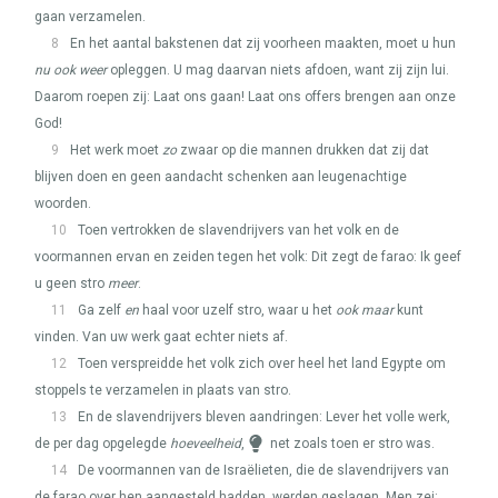
gaan verzamelen.
8
En het aantal bakstenen dat zij voorheen maakten, moet u hun
nu ook weer
opleggen. U mag daarvan niets afdoen, want zij zijn lui.
Daarom roepen zij: Laat ons gaan! Laat ons offers brengen aan onze
God!
9
Het werk moet
zo
zwaar op die mannen drukken dat zij dat
blijven doen en geen aandacht schenken aan leugenachtige
woorden.
10
Toen vertrokken de slavendrijvers van het volk en de
voormannen ervan en zeiden tegen het volk: Dit zegt de farao: Ik geef
u geen stro
meer
.
11
Ga zelf
en
haal voor uzelf stro, waar u het
ook maar
kunt
vinden. Van uw werk gaat echter niets af.
12
Toen verspreidde het volk zich over heel het land Egypte om
stoppels te verzamelen in plaats van stro.
13
En de slavendrijvers bleven aandringen: Lever het volle werk,
de per dag opgelegde
hoeveelheid
,
net zoals toen er stro was.
14
De voormannen van de Israëlieten, die de slavendrijvers van
de farao over hen aangesteld hadden, werden geslagen. Men zei: