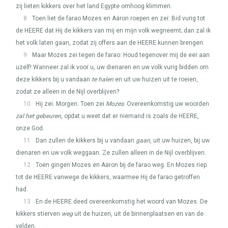
zij lieten kikkers over het land Egypte omhoog klimmen.
8
Toen liet de farao Mozes en Aäron roepen en zei: Bid vurig tot
de
HEERE
dat Hij de kikkers van mij en mijn volk wegneemt; dan zal ik
het volk laten gaan, zodat zij offers aan de
HEERE
kunnen brengen.
9
Maar Mozes zei tegen de farao: Houd tegenover mij de eer aan
uzelf! Wanneer zal ik voor u, uw dienaren en uw volk vurig bidden om
deze kikkers bij u vandaan
te halen
en uit uw huizen uit te roeien,
zodat ze alleen in de Nijl overblijven?
10
Hij zei: Morgen. Toen zei
Mozes
: Overeenkomstig uw woorden
zal het gebeuren
, opdat u weet dat er niemand is zoals de
HEERE
,
onze God.
11
Dan zullen de kikkers bij u vandaan
gaan
, uit uw huizen, bij uw
dienaren en uw volk weggaan. Ze zullen alleen in de Nijl overblijven.
12
Toen gingen Mozes en Aäron bij de farao weg. En Mozes riep
tot de
HEERE
vanwege de kikkers, waarmee Hij de farao getroffen
had.
13
En de
HEERE
deed overeenkomstig het woord van Mozes. De
kikkers stierven
weg
uit de huizen, uit de binnenplaatsen en van de
velden.