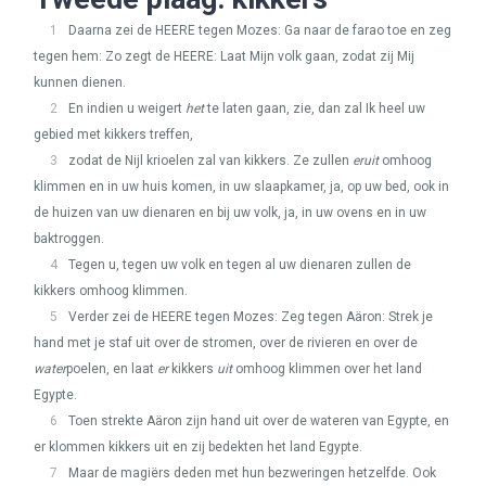
1
Daarna zei de
HEERE
tegen Mozes: Ga naar de farao toe en zeg
tegen hem: Zo zegt de
HEERE
: Laat Mijn volk gaan, zodat zij Mij
kunnen dienen.
2
En indien u weigert
het
te laten gaan, zie, dan zal Ik heel uw
gebied met kikkers treffen,
3
zodat de Nijl krioelen zal van kikkers. Ze zullen
eruit
omhoog
klimmen en in uw huis komen, in uw slaapkamer, ja, op uw bed, ook in
de huizen van uw dienaren en bij uw volk, ja, in uw ovens en in uw
baktroggen.
4
Tegen u, tegen uw volk en tegen al uw dienaren zullen de
kikkers omhoog klimmen.
5
Verder zei de
HEERE
tegen Mozes: Zeg tegen Aäron: Strek je
hand met je staf uit over de stromen, over de rivieren en over de
water
poelen, en laat
er
kikkers
uit
omhoog klimmen over het land
Egypte.
6
Toen strekte Aäron zijn hand uit over de wateren van Egypte, en
er klommen kikkers uit en zij bedekten het land Egypte.
7
Maar de magiërs deden met hun bezweringen hetzelfde. Ook