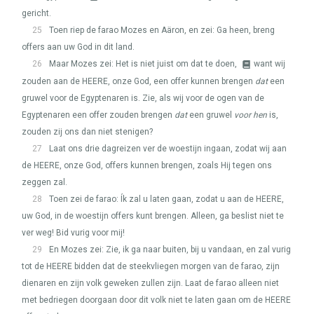
gericht.
25
Toen riep de farao Mozes en Aäron, en zei: Ga heen, breng
offers aan uw God in dit land.
26
Maar Mozes zei: Het is niet juist om dat te doen,
want wij
zouden aan de
HEERE
, onze God, een offer kunnen brengen
dat
een
gruwel voor de Egyptenaren is. Zie, als wij voor de ogen van de
Egyptenaren een offer zouden brengen
dat
een gruwel
voor hen
is,
zouden zij ons dan niet stenigen?
27
Laat ons drie dagreizen ver de woestijn ingaan, zodat wij aan
de
HEERE
, onze God, offers kunnen brengen, zoals Hij tegen ons
zeggen zal.
28
Toen zei de farao: Ík zal u laten gaan, zodat u aan de
HEERE
,
uw God, in de woestijn offers kunt brengen. Alleen, ga beslist niet te
ver weg! Bid vurig voor mij!
29
En Mozes zei: Zie, ik ga naar buiten, bij u vandaan, en zal vurig
tot de
HEERE
bidden dat de steekvliegen morgen van de farao, zijn
dienaren en zijn volk geweken zullen zijn. Laat de farao alleen niet
met bedriegen doorgaan door dit volk niet te laten gaan om de
HEERE