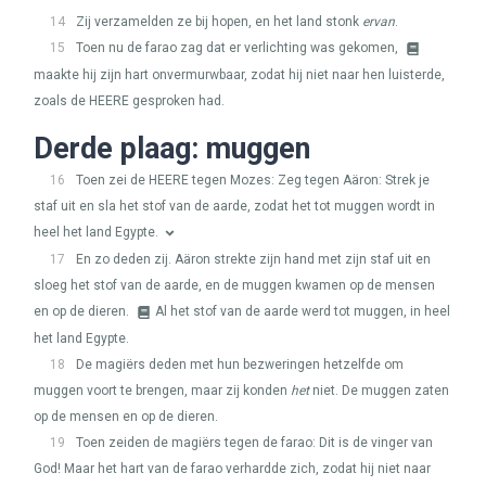
14
Zij verzamelden ze bij hopen, en het land stonk
ervan
.
15
Toen nu de farao zag dat er verlichting was gekomen,
maakte hij zijn hart onvermurwbaar, zodat hij niet naar hen luisterde,
zoals de
HEERE
gesproken had.
Derde plaag: muggen
16
Toen zei de
HEERE
tegen Mozes: Zeg tegen Aäron: Strek je
staf uit en sla het stof van de aarde, zodat het tot muggen wordt in
heel het land Egypte.
17
En zo deden zij. Aäron strekte zijn hand met zijn staf uit en
sloeg het stof van de aarde, en de muggen kwamen op de mensen
en op de dieren.
Al het stof van de aarde werd tot muggen, in heel
het land Egypte.
18
De magiërs deden met hun bezweringen hetzelfde om
muggen voort te brengen, maar zij konden
het
niet. De muggen zaten
op de mensen en op de dieren.
19
Toen zeiden de magiërs tegen de farao: Dit is de vinger van
God! Maar het hart van de farao verhardde zich, zodat hij niet naar