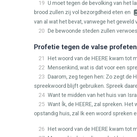
19
U moet tegen de bevolking van het l
brood zullen zij vol bezorgdheid eten en
van al wat het bevat, vanwege het geweld 
20
De bewoonde steden zullen verwoest 
Profetie tegen de valse profeten
21
Het woord van de
HEERE
kwam tot mi
22
Mensenkind, wat is dat voor een sp
23
Daarom, zeg tegen hen: Zo zegt de 
spreekwoord blijft gebruiken. Spreek daare
24
Want te midden van het huis van Isra
25
Want Ík, de
HEERE
, zal spreken. Het 
opstandig huis, zal Ik een woord spreken 
26
Het woord van de
HEERE
kwam tot mi