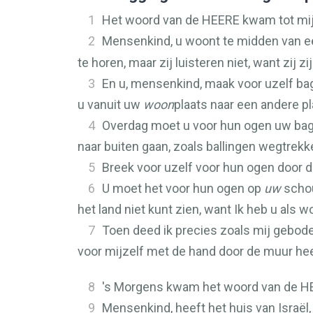
1
Het woord van de
HEERE
kwam tot mij
2
Mensenkind, u woont te midden van 
te horen, maar zij luisteren niet, want zij z
3
En u, mensenkind, maak voor uzelf ba
u vanuit uw
woon
plaats naar een andere pla
4
Overdag moet u voor hun ogen uw baga
naar buiten gaan, zoals ballingen wegtrekk
5
Breek voor uzelf voor hun ogen door 
6
U moet het voor hun ogen op
uw
schou
het land niet kunt zien, want Ik heb u als 
7
Toen deed ik precies zoals mij gebode
voor mijzelf met de hand door de muur hee
8
's Morgens kwam het woord van de
H
9
Mensenkind, heeft het huis van Israël,