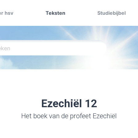
r hsv
Teksten
Studiebijbel
Ezechiël 12
Het boek van de profeet Ezechiël
p