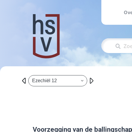
Ove
Ezechiël 12
Voorzegging van de ballingscha