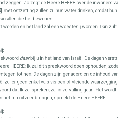
and zeggen: Zo zegt de Heere
HEERE
over de inwoners van
met ontzetting zullen zij hun water drinken, omdat hun
van allen die het bewonen.
worden en het land zal een woestenij worden. Dan zult 
j:
reekwoord
daar
bij u in het land van Israël: De dagen verst
Heere
HEERE
: Ik zal dit spreekwoord doen ophouden, zodat
ntegen tot hen: De dagen zijn genaderd en de inhoud van 
ël zal er geen enkel vals visioen of vleiende waarzegging
woord dat Ik zal spreken, zal in vervulling gaan. Het wordt
en het ten uitvoer brengen, spreekt de Heere
HEERE
.
j: