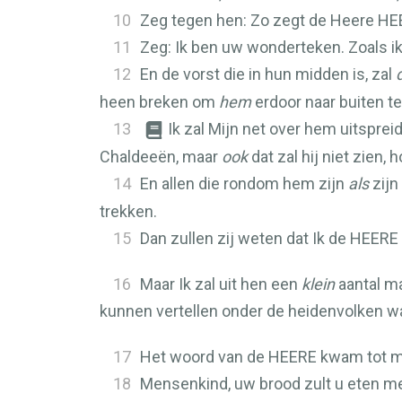
10
Zeg tegen hen: Zo zegt de Heere
HE
11
Zeg: Ik ben uw wonderteken. Zoals i
12
En de vorst die in hun midden is, zal
heen breken om
hem
erdoor naar buiten t
13
Ik zal Mijn net over hem uitsprei
Chaldeeën, maar
ook
dat zal hij niet zien, 
14
En allen die rondom hem zijn
als
zijn 
trekken.
15
Dan zullen zij weten dat Ik de
HEERE
16
Maar Ik zal uit hen een
klein
aantal ma
kunnen vertellen onder de heidenvolken waa
17
Het woord van de
HEERE
kwam tot mi
18
Mensenkind, uw brood zult u eten me