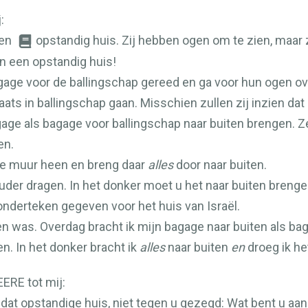
:
een
opstandig huis. Zij hebben ogen om te zien, maar 
ijn een opstandig huis!
gage voor de ballingschap gereed en ga voor hun ogen ov
ats in ballingschap gaan. Misschien zullen zij inzien dat 
ge als bagage voor ballingschap naar buiten brengen. Z
en.
de muur heen en breng daar
alles
door naar buiten.
der dragen. In het donker moet u het naar buiten breng
wonderteken gegeven voor het huis van Israël.
n was. Overdag bracht ik mijn bagage naar buiten als bag
n. In het donker bracht ik
alles
naar buiten
en
droeg ik he
EERE
tot mij:
 dat opstandige huis, niet tegen u gezegd: Wat bent u aa