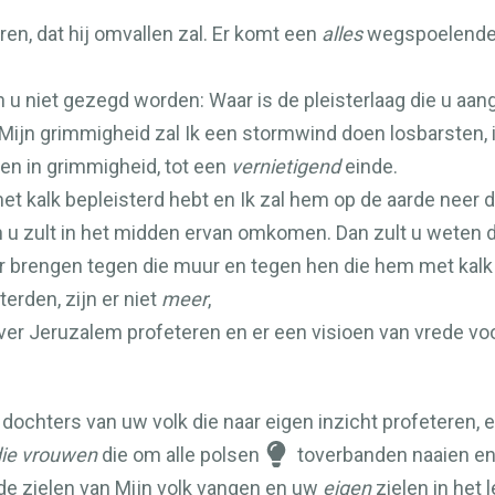
en, dat hij omvallen zal. Er komt een
alles
wegspoelende r
 u niet gezegd worden: Waar is de pleisterlaag die u aan
n Mijn grimmigheid zal Ik een stormwind doen losbarsten, 
n in grimmigheid, tot een
vernietigend
einde.
et kalk bepleisterd hebt en Ik zal hem op de aarde neer 
n u zult in het midden ervan omkomen. Dan zult u weten d
er brengen tegen die muur en tegen hen die hem met kalk 
erden, zijn er niet
meer
,
over Jeruzalem profeteren en er een visioen van vrede voo
 dochters van uw volk die naar eigen inzicht profeteren, 
ie vrouwen
die om alle polsen
toverbanden naaien en 
 de zielen van Mijn volk vangen en uw
eigen
zielen in het