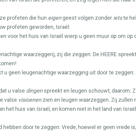
ze profeten die hun
eigen
geest volgen zonder
iets
te he
uw profeten geworden, Israël:
en voor het huis van Israël wierp u geen muur op om op
nachtige waarzeggerij, zij die zeggen: De
HEERE
spreekt
tkomen!
kt u geen leugenachtige waarzegging uit door te zeggen:
dat u valse
dingen
spreekt en leugen schouwt, daarom: Zie
ie valse
visioenen
zien en leugen waarzeggen. Zij zullen ni
n het huis van Israël, en komen niet in het land van Israë
eid hebben door te zeggen: Vrede, hoewel er geen vrede i