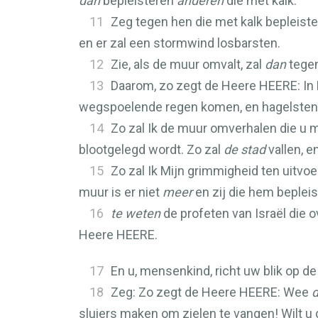
dan
bepleisteren
anderen
die met kalk.
11
Zeg tegen hen die met kalk bepleister
en er zal een stormwind losbarsten.
12
Zie, als de muur omvalt, zal
dan
tegen
13
Daarom, zo zegt de Heere
HEERE
: I
wegspoelende regen komen, en hagelstene
14
Zo zal Ik de muur omverhalen die u m
blootgelegd wordt. Zo zal
de stad
vallen, e
15
Zo zal Ik Mijn grimmigheid ten uitvo
muur is er niet
meer
en zij die hem bepleist
16
te weten
de profeten van Israël die 
Heere
HEERE
.
17
En u, mensenkind, richt uw blik op de
18
Zeg: Zo zegt de Heere
HEERE
: Wee
d
sluiers maken om zielen te vangen! Wilt u