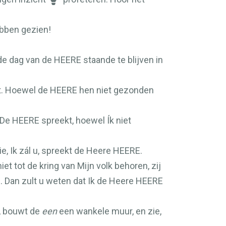
bben gezien!
 de dag van de
HEERE
staande te blijven in
. Hoewel de
HEERE
hen niet gezonden
 De
HEERE
spreekt, hoewel Ík niet
, Ik zál u, spreekt de Heere
HEERE
.
et tot de kring van Mijn volk behoren, zij
l. Dan zult u weten dat Ik de Heere
HEERE
s, bouwt de
een
een wankele muur, en zie,