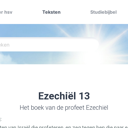
r hsv
Teksten
Studiebijbel
Ezechiël 13
Het boek van de profeet Ezechiël
:
n van Israël die profeteren, en zeg tegen hen die naar e