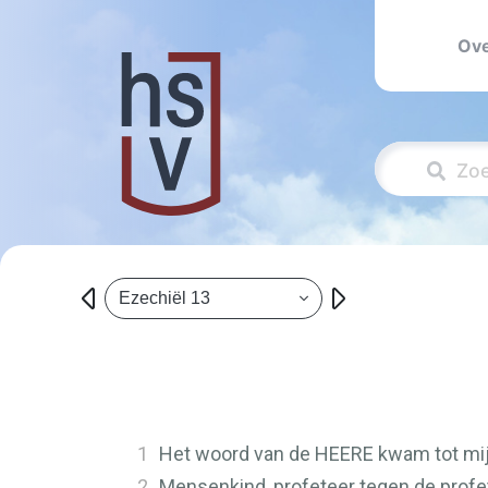
Ove
Ezechiël 13
1
Het woord van de
HEERE
kwam tot mij
2
Mensenkind, profeteer tegen de profete