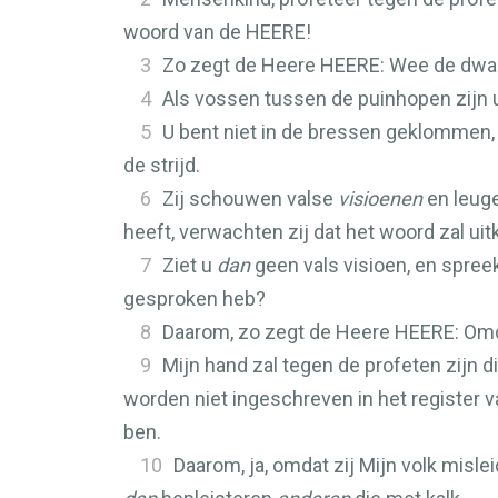
woord van de
HEERE
!
3
Zo zegt de Heere
HEERE
: Wee de dwa
4
Als vossen tussen de puinhopen zijn 
5
U bent niet in de bressen geklommen, 
de strijd.
6
Zij schouwen valse
visioenen
en leuge
heeft, verwachten zij dat het woord zal ui
7
Ziet u
dan
geen vals visioen, en spree
gesproken heb?
8
Daarom, zo zegt de Heere
HEERE
: Om
9
Mijn hand zal tegen de profeten zijn d
worden niet ingeschreven in het register va
ben.
10
Daarom, ja, omdat zij Mijn volk misl