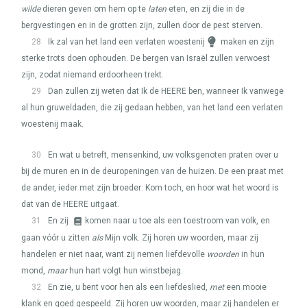
wilde
dieren geven om hem op te
laten
eten, en zij die in de
bergvestingen en in de grotten zijn, zullen door de pest sterven.
28
Ik zal van het land een verlaten woestenij
maken en zijn
sterke trots doen ophouden. De bergen van Israël zullen verwoest
zijn, zodat niemand erdoorheen trekt.
29
Dan zullen zij weten dat Ik de
HEERE
ben, wanneer Ik vanwege
al hun gruweldaden, die zij gedaan hebben, van het land een verlaten
woestenij maak.
30
En wat u betreft, mensenkind, uw volksgenoten praten over u
bij de muren en in de deuropeningen van de huizen. De een praat met
de ander, ieder met zijn broeder: Kom toch, en hoor wat het woord is
dat van de
HEERE
uitgaat.
31
En zij
komen naar u toe als een toestroom van volk, en
gaan vóór u zitten
als
Mijn volk. Zij horen uw woorden, maar zij
handelen er niet naar, want zij nemen liefdevolle
woorden
in hun
mond,
maar
hun hart volgt hun winstbejag.
32
En zie, u bent voor hen als een liefdeslied,
met
een mooie
klank en goed gespeeld. Zij horen uw woorden, maar zij handelen er