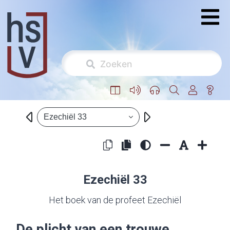
Ezechiël 33
Ezechiël 33
Het boek van de profeet Ezechiël
De plicht van een trouwe