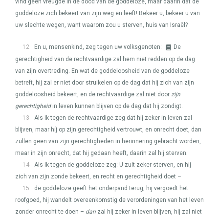
vind geen vreugde in de dood van de goddeloze, maar daarin dat de
goddeloze zich bekeert van zijn weg en leeft! Bekeer u, bekeer u van
uw slechte wegen, want waarom zou u sterven, huis van Israël?
12
En u, mensenkind, zeg tegen uw volksgenoten:
De
gerechtigheid van de rechtvaardige zal hem niet redden op de dag
van zijn overtreding. En wat de goddeloosheid van de goddeloze
betreft, hij zal er niet door struikelen op de dag dat hij zich van zijn
goddeloosheid bekeert, en de rechtvaardige zal niet door
zijn
gerechtigheid
in leven kunnen blijven op de dag dat hij zondigt.
13
Als Ik tegen de rechtvaardige zeg dat hij zeker in leven zal
blijven, maar híj op zijn gerechtigheid vertrouwt, en onrecht doet, dan
zullen geen van zijn gerechtigheden in herinnering gebracht worden,
maar in zijn onrecht, dat hij gedaan heeft, daarin zal hij sterven.
14
Als Ik tegen de goddeloze zeg: U zult zeker sterven, en hij
zich van zijn zonde bekeert, en recht en gerechtigheid doet –
15
de goddeloze geeft het onderpand terug, hij vergoedt het
roofgoed, hij wandelt overeenkomstig de verordeningen van het leven
zonder onrecht te doen –
dan
zal hij zeker in leven blijven, hij zal niet