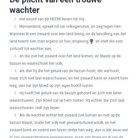
wachter
1
Het woord van de
HEERE
kwam tot mij:
2
Mensenkind, spreek tot uw volksgenoten, en zeg tegen hen:
Wanneer Ik een zwaard over een land breng, en de bevolking van dat
land neemt een man ergens uit hun omgeving
en stelt die voor
zichzelf tot wachter aan,
3
en die ziet het zwaard over het land komen, en blaast op de
bazuin en waarschuwt het volk,
4
als dan hij die het geluid van de bazuin hoort, die
wel
hoort,
maar zich niet laat waarschuwen, en het zwaard komt en neemt hem
weg,
dan
zal zijn bloed op zijn
eigen
hoofd rusten.
5
Hij heeft het geluid van de bazuin gehoord en zich niet laten
waarschuwen. Zijn bloed zal op hem rusten. Hij echter, die zich laat
waarschuwen, redt zijn leven.
6
Als de wachter echter het zwaard ziet komen en niet op de
bazuin blaast, zodat het volk niet gewaarschuwd wordt, en het
zwaard komt en neemt een leven onder hen weg,
dan
is dat
leven wel
in zijn ongerechtigheid weggenomen, maar zijn bloed eis Ik van de