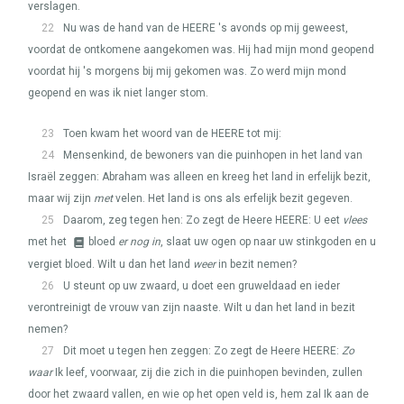
verslagen.
22
Nu was de hand van de
HEERE
's avonds op mij geweest,
voordat de ontkomene aangekomen was. Hij had mijn mond geopend
voordat hij 's morgens bij mij gekomen was. Zo werd mijn mond
geopend en was ik niet langer stom.
23
Toen kwam het woord van de
HEERE
tot mij:
24
Mensenkind, de bewoners van die puinhopen in het land van
Israël zeggen: Abraham was alleen en kreeg het land in erfelijk bezit,
maar wij zijn
met
velen. Het land is ons als erfelijk bezit gegeven.
25
Daarom, zeg tegen hen: Zo zegt de Heere
HEERE
: U eet
vlees
met het
bloed
er nog in
, slaat uw ogen op naar uw stinkgoden en u
vergiet bloed. Wilt u dan het land
weer
in bezit nemen?
26
U steunt op uw zwaard, u doet een gruweldaad en ieder
verontreinigt de vrouw van zijn naaste. Wilt u dan het land in bezit
nemen?
27
Dit moet u tegen hen zeggen: Zo zegt de Heere
HEERE
:
Zo
waar
Ik leef, voorwaar, zij die zich in die puinhopen bevinden, zullen
door het zwaard vallen, en wie op het open veld is, hem zal Ik aan de