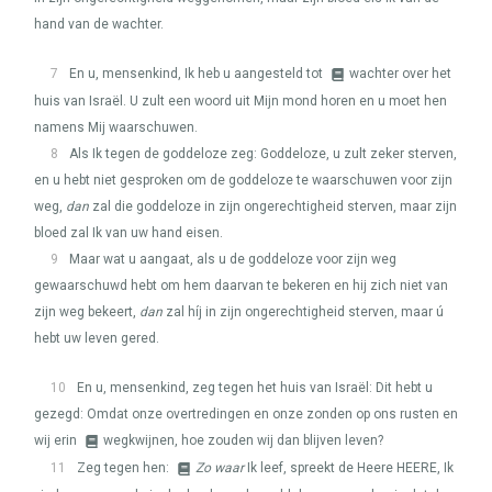
hand van de wachter.
7
En u, mensenkind, Ik heb u aangesteld tot
wachter over het
huis van Israël. U zult een woord uit Mijn mond horen en u moet hen
namens Mij waarschuwen.
8
Als Ik tegen de goddeloze zeg: Goddeloze, u zult zeker sterven,
en u hebt niet gesproken om de goddeloze te waarschuwen voor zijn
weg,
dan
zal die goddeloze in zijn ongerechtigheid sterven, maar zijn
bloed zal Ik van uw hand eisen.
9
Maar wat u aangaat, als u de goddeloze voor zijn weg
gewaarschuwd hebt om hem daarvan te bekeren en hij zich niet van
zijn weg bekeert,
dan
zal híj in zijn ongerechtigheid sterven, maar ú
hebt uw leven gered.
10
En u, mensenkind, zeg tegen het huis van Israël: Dit hebt u
gezegd: Omdat onze overtredingen en onze zonden op ons rusten en
wij erin
wegkwijnen, hoe zouden wij dan blijven leven?
11
Zeg tegen hen:
Zo waar
Ik leef, spreekt de Heere
HEERE
, Ik