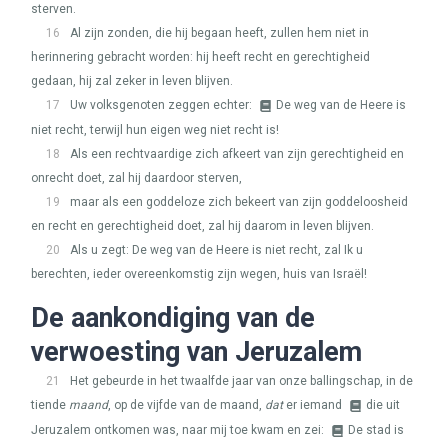
sterven.
16
Al zijn zonden, die hij begaan heeft, zullen hem niet in
herinnering gebracht worden: hij heeft recht en gerechtigheid
gedaan, hij zal zeker in leven blijven.
17
Uw volksgenoten zeggen echter:
De weg van de Heere is
niet recht, terwijl hun eigen weg niet recht is!
18
Als een rechtvaardige zich afkeert van zijn gerechtigheid en
onrecht doet, zal hij daardoor sterven,
19
maar als een goddeloze zich bekeert van zijn goddeloosheid
en recht en gerechtigheid doet, zal hij daarom in leven blijven.
20
Als u zegt: De weg van de Heere is niet recht, zal Ik u
berechten, ieder overeenkomstig zijn wegen, huis van Israël!
De aankondiging van de
verwoesting van Jeruzalem
21
Het gebeurde in het twaalfde jaar van onze ballingschap, in de
tiende
maand
, op de vijfde van de maand,
dat
er iemand
die uit
Jeruzalem ontkomen was, naar mij toe kwam en zei:
De stad is