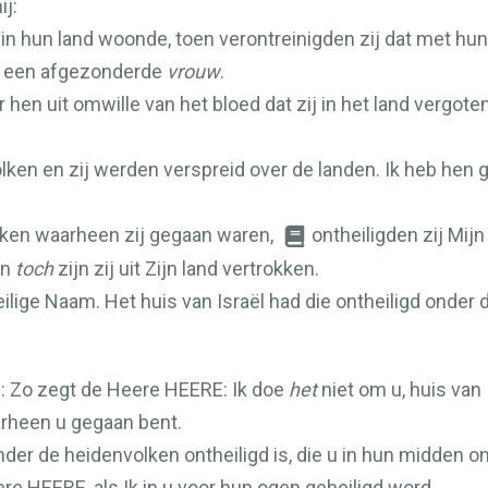
j:
l in hun land woonde, toen verontreinigden zij dat met 
an een afgezonderde
vrouw
.
r hen uit omwille van het bloed dat zij in het land verg
olken en zij werden verspreid over de landen. Ik heb he
lken waarheen zij gegaan waren,
ontheiligden zij Mij
n
toch
zijn zij uit Zijn land vertrokken.
lige Naam. Het huis van Israël had die ontheiligd onder
l: Zo zegt de Heere
HEERE
: Ik doe
het
niet om u, huis van 
arheen u gegaan bent.
onder de heidenvolken ontheiligd is, die u in hun midden o
ere
HEERE
, als Ik in u voor hun ogen geheiligd word.