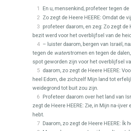
1
En u, mensenkind, profeteer tegen de
2
Zo zegt de Heere
HEERE
: Omdat de vi
3
profeteer daarom, en zeg: Zo zegt de
bezit werd voor het overblijfsel van de hei
4
– luister daarom, bergen van Israël, 
tegen de
water
stromen en tegen de dalen,
spot geworden zijn voor het overblijfsel 
5
daarom, zo zegt de Heere
HEERE
: Voo
heel Edom, die zichzelf Mijn land tot erfe
weidegrond tot buit zou zijn.
6
Profeteer daarom over het land van Is
zegt de Heere
HEERE
: Zie, in Mijn na-ijv
hebt.
7
Daarom, zo zegt de Heere
HEERE
: Ík