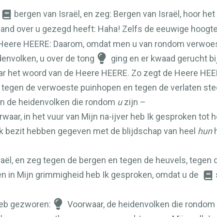
bergen van Israël, en zeg: Bergen van Israël, hoor he
jand over u gezegd heeft: Haha! Zelfs de eeuwige hoogte
 Heere
HEERE
: Daarom, omdat men u van rondom verwoest 
denvolken, u over de tong
ging en er kwaad gerucht bi
naar het woord van de Heere
HEERE
. Zo zegt de Heere
HEE
 tegen de verwoeste puinhopen en tegen de verlaten stede
van de heidenvolken die rondom
u
zijn –
rwaar, in het vuur van Mijn na-ijver heb Ik gesproken tot 
lijk bezit hebben gegeven met de blijdschap van heel
hun
h
raël, en zeg tegen de bergen en tegen de heuvels, tegen
er en in Mijn grimmigheid heb Ik gesproken, omdat u de
 heb gezworen:
Voorwaar, de heidenvolken die rondom u