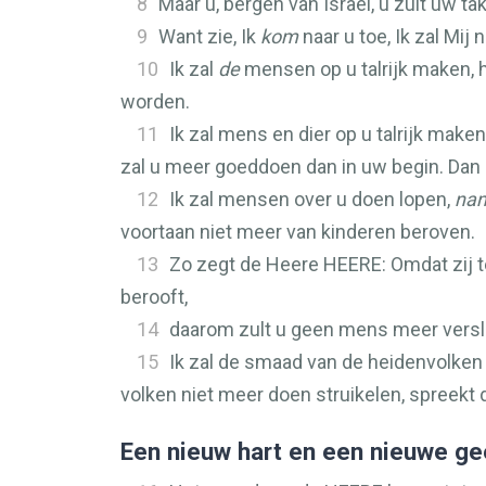
8
Maar u, bergen van Israël, u zult uw t
9
Want zie, Ik
kom
naar u toe, Ik zal Mi
10
Ik zal
de
mensen op u talrijk maken, h
worden.
11
Ik zal mens en dier op u talrijk maken,
zal u meer goeddoen dan in uw begin. Dan 
12
Ik zal mensen over u doen lopen,
nam
voortaan niet meer van kinderen beroven.
13
Zo zegt de Heere
HEERE
: Omdat zij
berooft,
14
daarom zult u geen mens meer versli
15
Ik zal de smaad van de heidenvolken 
volken niet meer doen struikelen, spreekt
Een nieuw hart en een nieuwe ge