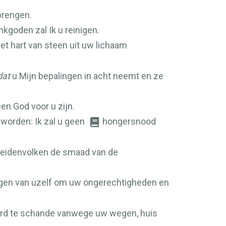
 brengen.
nkgoden zal Ik u reinigen.
het hart van steen uit uw lichaam
dat
u Mijn bepalingen in acht neemt en ze
een God voor u zijn.
n worden: Ik zal u geen
hongersnood
 heidenvolken de smaad van de
gen van uzelf om uw ongerechtigheden en
word te schande vanwege uw wegen, huis