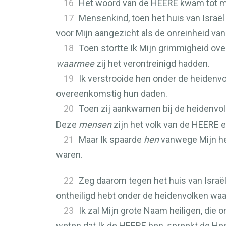
16
Het woord van de
HEERE
kwam tot mi
17
Mensenkind, toen het huis van Israë
voor Mijn aangezicht als de onreinheid v
18
Toen stortte Ik Mijn grimmigheid ove
waarmee
zij het verontreinigd hadden.
19
Ik verstrooide hen onder de heidenv
overeenkomstig hun daden.
20
Toen zij aankwamen bij de heidenvo
Deze
mensen
zijn het volk van de
HEERE
e
21
Maar Ik spaarde
hen
vanwege Mijn hei
waren.
22
Zeg daarom tegen het huis van Israë
ontheiligd hebt onder de heidenvolken wa
23
Ik zal Mijn grote Naam heiligen, die 
weten dat Ik de
HEERE
ben, spreekt de He