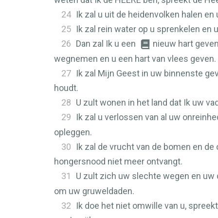
24
Ik zal u uit de heidenvolken halen en 
25
Ik zal rein water op u sprenkelen en 
26
Dan zal Ik u een
nieuw hart geve
wegnemen en u een hart van vlees geven.
27
Ik zal Mijn Geest in uw binnenste ge
houdt.
28
U zult wonen in het land dat Ik uw vad
29
Ik zal u verlossen van al uw onreinhe
opleggen.
30
Ik zal de vrucht van de bomen en de
hongersnood niet meer ontvangt.
31
U zult zich uw slechte wegen en uw 
om uw gruweldaden.
32
Ik doe het niet omwille van u, spree