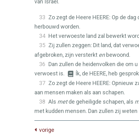
van Israël.
33
Zo zegt de Heere
HEERE
: Op de dag
herbouwd worden.
34
Het verwoeste land zal bewerkt worde
35
Zij zullen zeggen: Dit land, dat verwo
afgebroken, zijn versterkt
en
bewoond.
36
Dan zullen de heidenvolken die om u 
verwoest is.
Ík, de
HEERE
, heb gesprok
37
Zo zegt de Heere
HEERE
: Opnieuw za
aan mensen maken als aan schapen.
38
Als
met
de geheiligde schapen, als
m
met kudden mensen. Dan zullen zij weten 
vorige