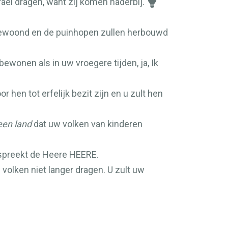
aël dragen, want zij komen naderbij.
en bewoond en de puinhopen zullen herbouwd
 bewonen als in uw vroegere tijden, ja, Ik
or hen tot erfelijk bezit zijn en u zult hen
een land
dat uw volken van kinderen
preekt de Heere
HEERE
.
volken niet langer dragen. U zult uw