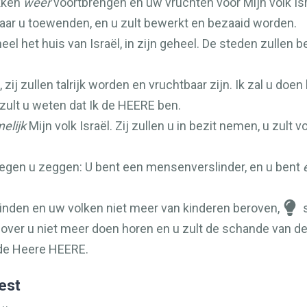
akken
weer
voortbrengen en uw vruchten voor Mijn volk Isr
j naar u toewenden, en u zult bewerkt en bezaaid worden.
eel het huis van Israël, in zijn geheel. De steden zull
 zij zullen talrijk worden en vruchtbaar zijn. Ik zal u doen
zult u weten dat Ik de
HEERE
ben.
elijk
Mijn volk Israël. Zij zullen u in bezit nemen, u zult vo
 tegen u zeggen: U bent een mensenverslinder, en u bent
nden en uw volken niet meer van kinderen beroven,
s
over u niet meer doen horen en u zult de schande van de 
 de Heere
HEERE
.
est