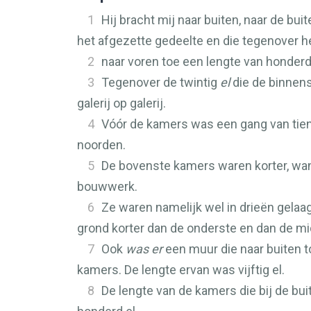
1
Hij bracht mij naar buiten, naar de bu
het afgezette gedeelte en die tegenover h
2
naar voren toe een lengte van honderd 
3
Tegenover de twintig
el
die de binnens
galerij op galerij.
4
Vóór de kamers was een gang van tien
noorden.
5
De bovenste kamers waren korter, wa
bouwwerk.
6
Ze waren namelijk wel in drieën gelaa
grond korter dan de onderste en dan de mi
7
Ook
was er
een muur die naar buiten to
kamers. De lengte ervan was vijftig el.
8
De lengte van de kamers die bij de bui