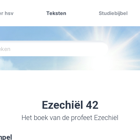
r hsv
Teksten
Studiebijbel
Ezechiël 42
Het boek van de profeet Ezechiël
mpel