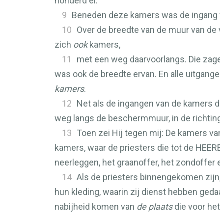
honderd el.
9
Beneden deze kamers was de ingang v
10
Over de breedte van de muur van de 
zich
ook
kamers,
11
met een weg daarvoorlangs. Die zagen
was ook de breedte ervan. En alle uitgange
kamers
.
12
Net als de ingangen van de kamers di
weg langs de beschermmuur, in de richtin
13
Toen zei Hij tegen mij: De kamers v
kamers, waar de priesters die tot de
HEER
neerleggen, het graanoffer, het zondoffer en
14
Als de priesters binnengekomen zijn
hun kleding, waarin zij dienst hebben geda
nabijheid komen van
de plaats
die voor het 