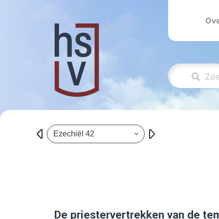
Ove
Ezechiël 42
De priestervertrekken van de te