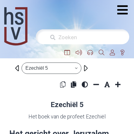
Ezechiël 5
Ezechiël 5
Het boek van de profeet Ezechiël
Het gericht over Jeruzalem