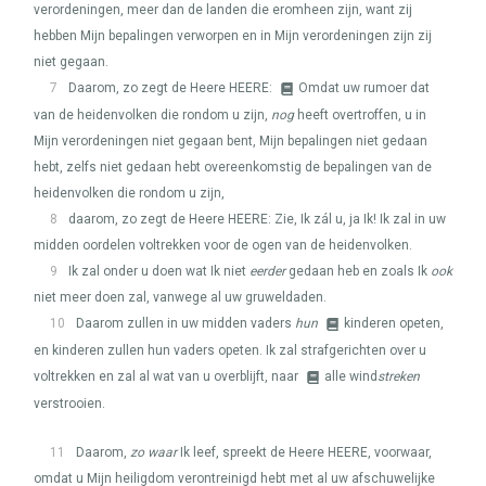
verordeningen, meer dan de landen die eromheen zijn, want zij
hebben Mijn bepalingen verworpen en in Mijn verordeningen zijn zij
niet gegaan.
7
Daarom, zo zegt de Heere
HEERE
:
Omdat uw rumoer dat
van de heidenvolken die rondom u zijn,
nog
heeft overtroffen, u in
Mijn verordeningen niet gegaan bent, Mijn bepalingen niet gedaan
hebt, zelfs niet gedaan hebt overeenkomstig de bepalingen van de
heidenvolken die rondom u zijn,
8
daarom, zo zegt de Heere
HEERE
: Zie, Ik zál u, ja Ik! Ik zal in uw
midden oordelen voltrekken voor de ogen van de heidenvolken.
9
Ik zal onder u doen wat Ik niet
eerder
gedaan heb en zoals Ik
ook
niet meer doen zal, vanwege al uw gruweldaden.
10
Daarom zullen in uw midden vaders
hun
kinderen opeten,
en kinderen zullen hun vaders opeten. Ik zal strafgerichten over u
voltrekken en zal al wat van u overblijft, naar
alle wind
streken
verstrooien.
11
Daarom,
zo waar
Ik leef, spreekt de Heere
HEERE
, voorwaar,
omdat u Mijn heiligdom verontreinigd hebt met al uw afschuwelijke