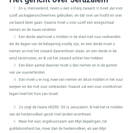
1
En u, mensenkind, neem u een scherp zwaard. U moet
dat
voor
uzelf
als
kappersscheermes gebruiken, en dat over uw hoofd en over
uw baard laten gaan. Daarna moet u voor uzelf een weegschaal
nemen en de
haren
verdelen.
2
Een derde
deel
moet u midden in de stad met vuur verbranden
als de dagen van de belegering voorbij zijn, en een derde moet u
nemen
en
met het zwaard daaromheen slaan, en een derde in de
wind verstrooien, en Ik zal het zwaard achter hen trekken.
3
Een klein aantal daarvan moet u dan nemen en in de punten
van uw
mantel
binden.
4
Dan moet u er nog
meer
van nemen en deze midden in het vuur
werpen en die met vuur verbranden. Daaruit zal een vuur voortkomen
tegen heel het huis van Israël.
5
Zo zegt de Heere
HEERE
: Dit is Jeruzalem: Ik heb het te midden
van de heidenvolken gezet met landen eromheen.
6
Maar het was ongehoorzaam aan Mijn bepalingen, tot
goddeloosheid toe, meer dan de heidenvolken, en aan Mijn