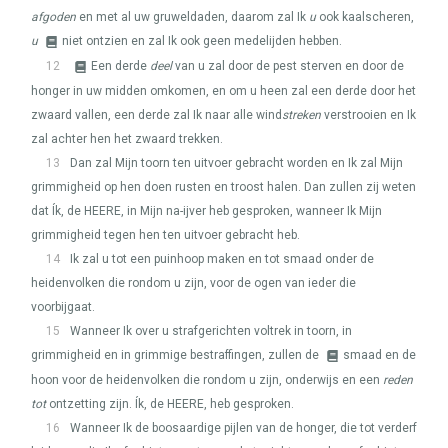
afgoden
en met al uw gruweldaden, daarom zal Ik
u
ook kaalscheren,
u
niet ontzien en zal Ik ook geen medelijden hebben.
12
Een derde
deel
van u zal door de pest sterven en door de
honger in uw midden omkomen, en om u heen zal een derde door het
zwaard vallen, een derde zal Ik naar alle wind
streken
verstrooien en Ik
zal achter hen het zwaard trekken.
13
Dan zal Mijn toorn ten uitvoer gebracht worden en Ik zal Mijn
grimmigheid op hen doen rusten en troost halen. Dan zullen zij weten
dat Ík, de
HEERE
, in Mijn na-ijver heb gesproken, wanneer Ik Mijn
grimmigheid tegen hen ten uitvoer gebracht heb.
14
Ik zal u tot een puinhoop maken en tot smaad onder de
heidenvolken die rondom u zijn, voor de ogen van ieder die
voorbijgaat.
15
Wanneer Ik over u strafgerichten voltrek in toorn, in
grimmigheid en in grimmige bestraffingen, zullen de
smaad en de
hoon voor de heidenvolken die rondom u zijn, onderwijs en een
reden
tot
ontzetting zijn. Ík, de
HEERE
, heb gesproken.
16
Wanneer Ik de boosaardige pijlen van de honger, die tot verderf