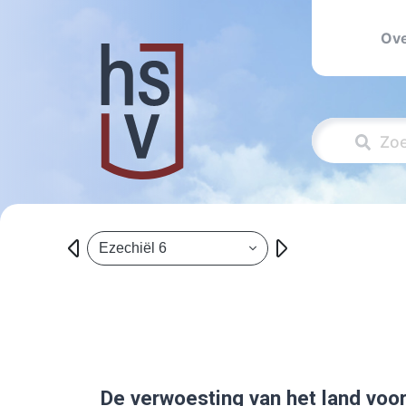
Ove
Ezechiël 6
De verwoesting van het land voo