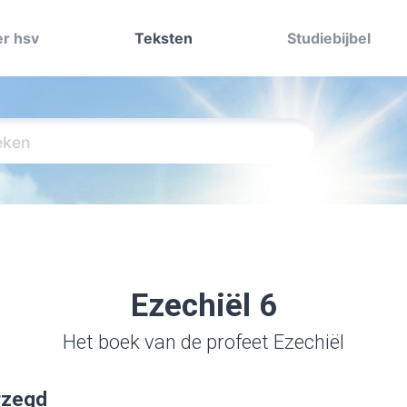
r hsv
Teksten
Studiebijbel
Ezechiël 6
Het boek van de profeet Ezechiël
rzegd