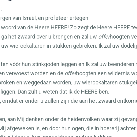
:
rgen van Israël, en profeteer ertegen.
et woord van de Heere
HEERE
! Zo zegt de Heere
HEERE
te
k ga het zwaard over u brengen en zal uw
offer
hoogten ve
 uw wierookaltaren in stukken gebroken. Ik zal uw dodel
ieten vóór hun stinkgoden leggen en Ik zal uw beenderen
den verwoest worden en de
offer
hoogten een wildernis w
gebroken en weggedaan worden, uw wierookaltaren stukg
iggen. Dan zult u weten dat Ik de
HEERE
ben.
n, omdat er onder u zullen zijn die aan het zwaard ontko
en, aan Mij denken onder de heidenvolken waar zij geva
n Mij afgeweken is, en door hun ogen, die in hoererij achte