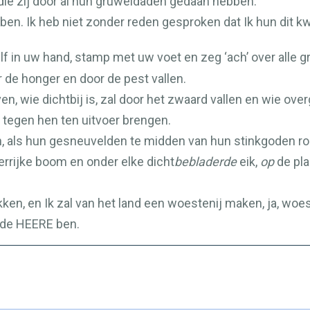
die zij door al hun gruweldaden gedaan hebben.
ben. Ik heb niet zonder reden gesproken dat Ik hun dit 
lf in uw hand, stamp met uw voet en zeg ‘ach’ over alle 
or de honger en door de pest vallen.
ven, wie dichtbij is, zal door het zwaard vallen en wie ove
 tegen hen ten uitvoer brengen.
, als hun gesneuvelden te midden van hun stinkgoden ron
derrijke boom en onder elke dicht
bebladerde
eik,
op
de pla
kken, en Ik zal van het land een woestenij maken, ja, woes
 de
HEERE
ben.