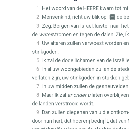
1
Het woord van de
HEERE
kwam tot mij
2
Mensenkind, richt uw blik op
de be
3
Zeg: Bergen van Israël, luister naar h
de
water
stromen en tegen de dalen: Zie, Í
4
Uw altaren zullen verwoest worden en
stinkgoden.
5
Ik zal de dode lichamen van de Israël
6
In al uw woongebieden zullen de ste
verlaten zijn, uw stinkgoden in stukken 
7
In uw midden zullen de gesneuvelden l
8
Maar Ik zal
er onder u
laten overblijve
de landen verstrooid wordt.
9
Dan zullen diegenen van u die ontkom
door hun hart, dat hoererij bedrijft, dat va