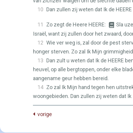
van zichzelf walgen om de slechte daden 
10
Dan zullen zij weten dat Ik de
HEERE
11
Zo zegt de Heere
HEERE
:
Sla uze
Israël, want zij zullen door het zwaard, do
12
Wie ver weg is, zal door de pest ster
honger sterven. Zo zal Ik Mijn grimmigheid
13
Dan zult u weten dat Ik de
HEERE
ben
heuvel, op alle bergtoppen, onder elke bla
aangename geur hebben bereid.
14
Zo zal Ik Mijn hand tegen hen uitstre
woongebieden. Dan zullen zij weten dat Ik
vorige